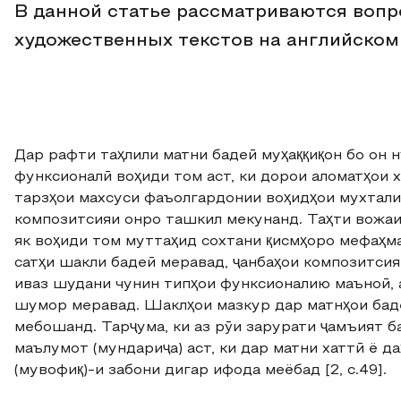
В данной статье рассматриваются воп
художественных текстов на английском
Дар рафти таҳлили матни бадеӣ муҳаққиқон бо он н
функсионалӣ воҳиди том аст, ки дорои аломатҳои
тарзҳои махсуси фаъолгардонии воҳидҳои мухтали
композитсияи онро ташкил мекунанд. Таҳти вожа
як воҳиди том муттаҳид сохтани қисмҳоро мефаҳма
сатҳи шакли бадеӣ меравад, ҷанбаҳои композитсия
иваз шудани чунин типҳои функсионалию маъноӣ, а
шумор меравад. Шаклҳои мазкур дар матнҳои баде
мебошанд. Тарҷума, ки аз рӯи зарурати ҷамъият ба
маълумот (мундариҷа) аст, ки дар матни хаттӣ ё д
(мувофиқ)-и забони дигар ифода меёбад [2, с.49].