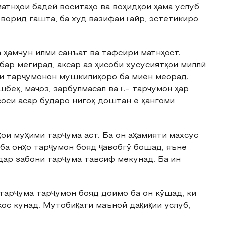
 матнҳои бадеӣ воситаҳо ва воҳидҳои ҳама услуб
ворид гашта, ба худ вазифаи ғайр, эстетикиро
 ҳамчун илми санъат ва тафсири матнҳост.
бар мегирад, аксар аз ҳисоби хусусиятҳои миллӣ
ои тарҷумонон мушкилиҳоро ба миён меорад.
беҳ, маҷоз, зарбулмасал ва ғ.- тарҷумон ҳар
соси асар бударо нигоҳ доштан ё ҳангоми
ои муҳими тарҷума аст. Ба он аҳамияти махсус
 ба онҳо тарҷумон бояд ҷавобгӯ бошад, яъне
дар забони тарҷума тавсиф мекунад. Ба ин
 тарҷума тарҷумон бояд доимо ба он кӯшад, ки
ос кунад. Мутобиқати маъноӣ дақиқии услуб,