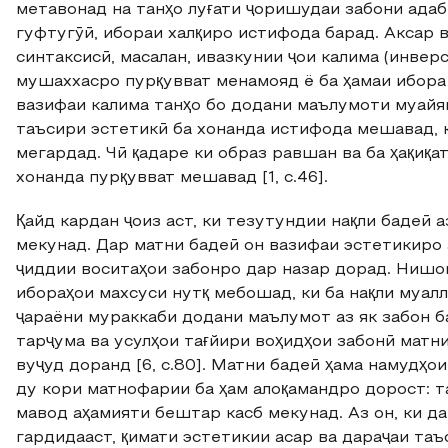
метавонад на танҳо луғати ҷоришудаи забони адаб
гуфтугӯӣ, ибораи халқиро истифода барад. Аксар 
синтаксисӣ, масалан, ивазкунии ҷои калима (инвер
мушаххасро пурқувват менамояд ё ба ҳамаи ибора 
вазифаи калима танҳо бо додани маълумоти муайя
таъсири эстетикӣ ба хонанда истифода мешавад, 
мегардад. Чӣ қадаре ки образ равшан ва ба ҳақиқа
хонанда пурқувват мешавад [1, с.46].
Қайд кардан ҷоиз аст, ки тезутундии нақли бадеӣ 
мекунад. Дар матни бадеӣ он вазифаи эстетикиро 
ҷиддии воситаҳои забонро дар назар дорад. Нишо
ибораҳои махсуси нутқ мебошад, ки ба нақли муал
ҷараёни мураккаби додани маълумот аз як забон ба
тарҷума ва усулҳои тағйири воҳидҳои забонӣ матн
вуҷуд доранд [6, с.80]. Матни бадеӣ ҳама намудҳ
ду кори матнофарии ба ҳам алоқамандро дорост: 
мавод аҳамияти бештар касб мекунад. Аз он, ки д
гардидааст, қимати эстетикии асар ва дараҷаи та