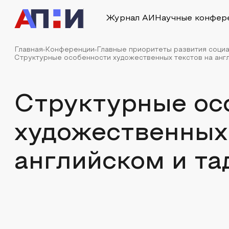
Журнал АИ
Научные конфер
Главная
Конференции
Главные приоритеты развития социа
Структурные особенности художественных текстов на анг
Структурные ос
художественных 
английском и т