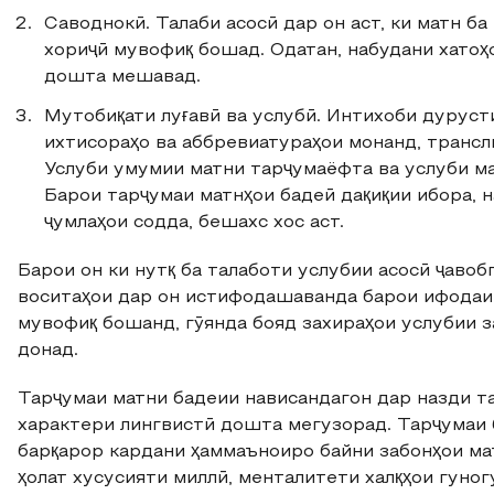
Саводнокӣ. Талаби асосӣ дар он аст, ки матн б
хориҷӣ мувофиқ бошад. Одатан, набудани хатоҳ
дошта мешавад.
Мутобиқати луғавӣ ва услубӣ. Интихоби дурусти
ихтисораҳо ва аббревиатураҳои монанд, транс
Услуби умумии матни тарҷумаёфта ва услуби ма
Барои тарҷумаи матнҳои бадеӣ дақиқии ибора, н
ҷумлаҳои содда, бешахс хос аст.
Барои он ки нутқ ба талаботи услубии асосӣ ҷавобг
воситаҳои дар он истифодашаванда барои ифодаи 
мувофиқ бошанд, гӯянда бояд захираҳои услубии з
донад.
Тарҷумаи матни бадеии нависандагон дар назди т
характери лингвистӣ дошта мегузорад. Тарҷумаи
барқарор кардани ҳаммаъноиро байни забонҳои мат
ҳолат хусусияти миллӣ, менталитети халқҳои гуно