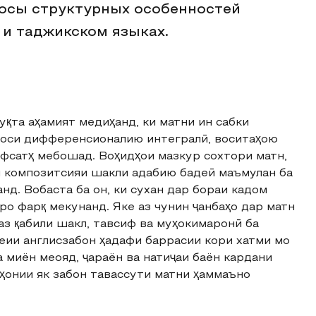
росы структурных особенностей
 и таджикском языках.
уқта аҳамият медиҳанд, ки матни ин сабки
 хоси дифференсионалию интегралӣ, воситаҳою
фсатҳ мебошад. Воҳидҳои мазкур сохтори матн,
и композитсияи шакли адабию бадеӣ маъмулан ба
нд. Вобаста ба он, ки сухан дар бораи кадом
ро фарқ мекунанд. Яке аз чунин ҷанбаҳо дар матн
з қабили шакл, тавсиф ва муҳокимаронӣ ба
ии англисзабон ҳадафи баррасии кори хатми мо
 миён меояд, ҷараён ва натиҷаи баён кардани
аҳонии як забон тавассути матни ҳаммаъно