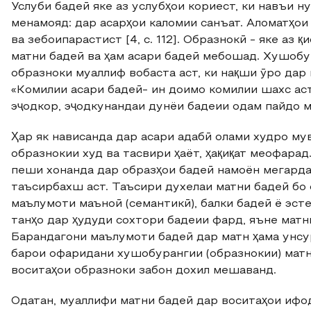
Услуби бадеӣ яке аз услубҳои кориест, ки навъи 
менамояд: дар асарҳои каломии санъат. Аломатҳои
ва зебоипарастист [4, с. 112]. Образнокӣ - яке аз
матни бадеӣ ва ҳам асари бадеӣ мебошад. Хушобу
образноки муаллиф вобаста аст, ки нақши ӯро дар
«Комилии асари бадеӣ- ин доимо комилии шахс аст
эҷодкор, эҷодкунандаи дунёи бадеии одам пайдо мек
Ҳар як нависанда дар асари адабӣ олами худро му
образнокии худ ва тасвири ҳаёт, ҳақиқат меофара
пеши хонанда дар образҳои бадеӣ намоён мегардад
таъсирбахш аст. Таъсири духелаи матни бадеӣ бо 
маълумоти маъноӣ (семантикӣ), балки бадеӣ ё эсте
танҳо дар ҳудуди сохтори бадеии фард, яъне мат
Барандагони маълумоти бадеӣ дар матн ҳама унсур
барои офаридани хушобурангии (образнокии) матн
воситаҳои образноки забон дохил мешаванд.
Одатан, муаллифи матни бадеӣ дар воситаҳои ифод