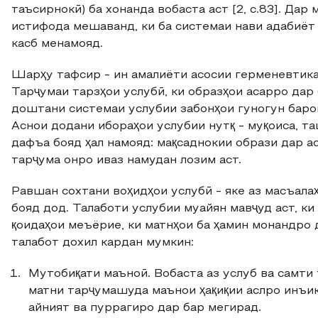
таъсирнокӣ) ба хонанда вобаста аст [2, с.83]. Дар
истифода мешаванд, ки ба системаи нави адабиёт 
касб менамояд.
Шарҳу тафсир - ин амалиёти асосии герменевтика
Тарҷумаи тарзҳои услубӣ, ки образҳои асарро дар 
доштани системаи услубии забонҳои гуногун бар
Аснои додани ибораҳои услубии нутқ - муқоиса, таш
дафъа бояд ҳал намояд: мақсаднокии образи дар а
тарҷума онро иваз намудан лозим аст.
Равшан сохтани воҳидҳои услубӣ - яке аз масъалаҳ
бояд дод. Талаботи услубии муайян мавҷуд аст, ки
қоидаҳои меъёрие, ки матнҳои ба ҳамин монандро 
талабот дохил кардан мумкин:
Мутобиқати маъноӣ. Вобаста аз услуб ва самти
матни тарҷумашуда маънои ҳақиқии аслро инъик
айният ва пуррагиро дар бар мегирад.