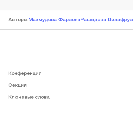
Автор
ы
:
Махмудова Фарзона
Рашидова Дилафруз
Конференция
Секция
Ключевые слова