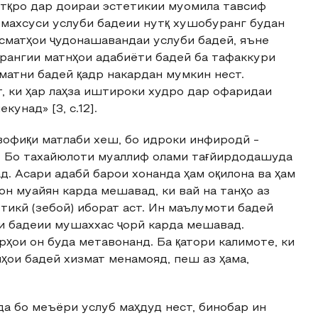
нутқро дар доираи эстетикии муомила тавсиф
 махсуси услуби бадеии нутқ хушобуранг будан
 қисматҳои ҷудонашавандаи услуби бадеӣ, яъне
рангии матнҳои адабиёти бадеӣ ба тафаккури
 матни бадеӣ қадр накардан мумкин нест.
, ки ҳар лаҳза иштироки худро дар офаридаи
унад» [3, с.12].
вофиқи матлаби хеш, бо идроки инфиродӣ -
д. Бо тахайюлоти муаллиф олами тағйирдодашуда
. Асари адабӣ барои хонанда ҳам оқилона ва ҳам
он муайян карда мешавад, ки вай на танҳо аз
тикӣ (зебоӣ) иборат аст. Ин маълумоти бадеӣ
ни бадеии мушаххас ҷорӣ карда мешавад.
ҳои он буда метавонанд. Ба қатори калимоте, ки
ҳои бадеӣ хизмат менамояд, пеш аз ҳама,
а бо меъёри услуб маҳдуд нест, бинобар ин