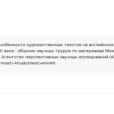
особенности художественных текстов на английском 
I веке : сборник научных трудов по материалам М
 Агентство перспективных научных исследований (АПН
ennosti-khudozhestvennikh