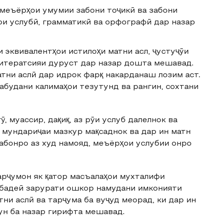
а меъёрҳои умумии забони тоҷикӣ ва забони
ои услубӣ, грамматикӣ ва орфографӣ дар назар
 эквивалентҳои истилоҳи матни асл, ҷустуҷӯи
литератсияи дуруст дар назар дошта мешавад.
тни аслӣ дар идрок фарқ накарданаш лозим аст.
абудани калимаҳои тезутунд ва рангин, сохтани
ӯ, муассир, дақиқ, аз рӯи услуб далелнок ва
мундариҷаи мазкур мақсаднок ва дар ин матн
абонро аз худ намояд, меъёрҳои услубии онро
арҷумон як қатор масъалаҳои мухталифи
 бадеӣ зарурати ошкор намудани имконияти
ни аслӣ ва тарҷума ба вуҷуд меорад, ки дар ин
гун ба назар гирифта мешавад.