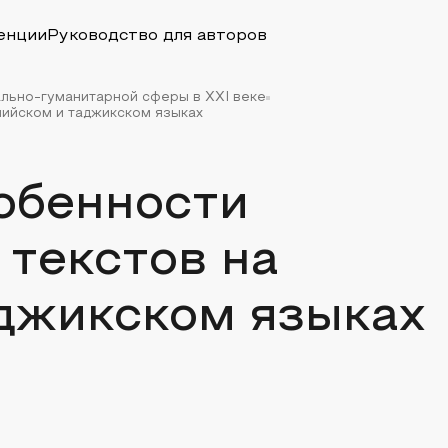
енции
Руководство для авторов
льно-гуманитарной сферы в XXI веке
лийском и таджикском языках
обенности
текстов на
аджикском языках