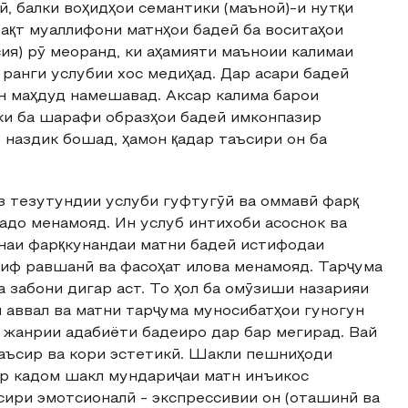
ӣ, балки воҳидҳои семантики (маъноӣ)-и нутқи
вақт муаллифони матнҳои бадеӣ ба воситаҳои
сия) рӯ меоранд, ки аҳамияти маъноии калимаи
ранги услубии хос медиҳад. Дар асари бадеӣ
н маҳдуд намешавад. Аксар калима барои
ки ба шарафи образҳои бадеӣ имконпазир
т наздик бошад, ҳамон қадар таъсири он ба
аз тезутундии услуби гуфтугӯӣ ва оммавӣ фарқ
адо менамояд. Ин услуб интихоби асоснок ва
наи фарқкунандаи матни бадеӣ истифодаи
лиф равшанӣ ва фасоҳат илова менамояд. Тарҷума
 забони дигар аст. То ҳол ба омӯзиши назарияи
и аввал ва матни тарҷума муносибатҳои гуногун
ои жанрии адабиёти бадеиро дар бар мегирад. Вай
таъсир ва кори эстетикӣ. Шакли пешниҳоди
ар кадом шакл мундариҷаи матн инъикос
ъсири эмотсионалӣ - экспрессивии он (оташинӣ ва