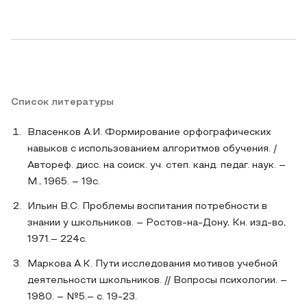
Список литературы
Власенков А.И. Формирование орфографических
навыков с использованием алгоритмов обучения. /
Автореф. дисс. на соиск. уч. степ. канд. педаг. наук. –
М., 1965. – 19с.
Ильин B.C. Проблемы воспитания потребности в
знании у школьников. – Ростов-на-Дону, Кн. изд-во,
1971.– 224с.
Маркова А.К. Пути исследования мотивов учебной
деятельности школьников. // Вопросы психологии. –
1980. – №5.– с. 19-23.