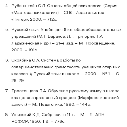
Рубинштейн С.Л. Основы общей психологии. (Серия
«Мастера психологии») – СПб.: Издательство
«Питер», 2000. – 712с.
Русский язык: Учебн. для 6 кл. общеобразовательных
учреждений (М.Т. Баранов, Л.Т. Григорян, Т.А.
Ладыженская и др.) – 21-е изд. – М.: Просвещение,
2000. – 191с.
Скрябина О.А. Система работы по
совершенствованию грамотности учащихся старших
классов. // Русский язык в школе. – 2000. – № 1. – С.
26-29.
Тростенцова Л.А. Обучение русскому языку в школе
как целенаправленный процесс. (Морфологическсий
аспект.) – М.: Педагогика, 1990. – 144с.
Ушинский К.Д. Собр. соч. в 11 т., – М – Л.: АПН
РСФСР, 1950, Т.8. – 776с.