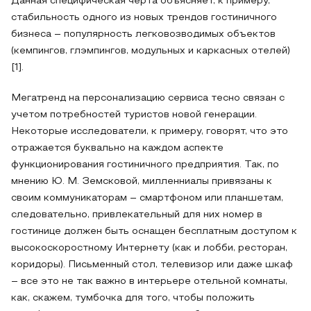
Данная специфическая черта объясняет, к примеру,
стабильность одного из новых трендов гостиничного
бизнеса – популярность легковозводимых объектов
(кемпингов, глэмпингов, модульных и каркасных отелей)
[1].
Мегатренд на персонализацию сервиса тесно связан с
учетом потребностей туристов новой генерации.
Некоторые исследователи, к примеру, говорят, что это
отражается буквально на каждом аспекте
функционирования гостиничного предприятия. Так, по
мнению Ю. М. Земсковой, милленниалы привязаны к
своим коммуникаторам – смартфоном или планшетам,
следовательно, привлекательный для них номер в
гостинице должен быть оснащен бесплатным доступом к
высокоскоростному Интернету (как и лобби, ресторан,
коридоры). Письменный стол, телевизор или даже шкаф
– все это не так важно в интерьере отельной комнаты,
как, скажем, тумбочка для того, чтобы положить