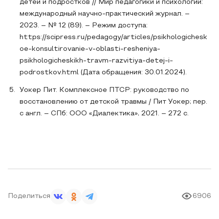
детей и подростков // Мир педагогики и психологии:
международный научно-практический журнал. –
2023. – № 12 (89). – Режим доступа:
https://scipress.ru/pedagogy/articles/psikhologichesk
oe-konsultirovanie-v-oblasti-resheniya-
psikhologicheskikh-travm-razvitiya-detej-i-
podrostkov.html (Дата обращения: 30.01.2024).
Уокер Пит. Комплексное ПТСР: руководство по
восстановлению от детской травмы / Пит Уокер; пер.
с англ. – СПб: ООО «Диалектика», 2021. – 272 с.
Поделиться
6906