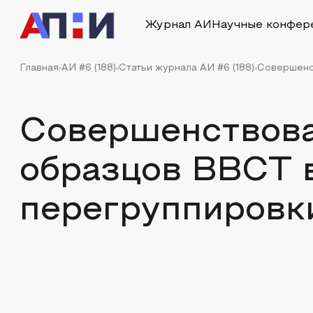
Журнал АИ
Научные конфер
Главная
АИ #6 (188)
Статьи журнала АИ #6 (188)
Совершенс
Совершенствова
образцов ВВСТ 
перегруппировк