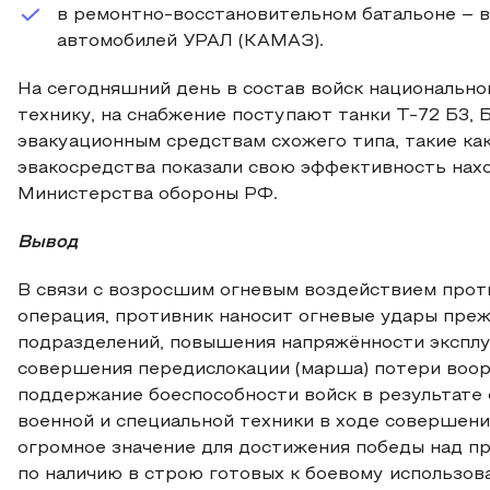
в ремонтно-восстановительном батальоне – в
автомобилей УРАЛ (КАМАЗ).
На сегодняшний день в состав войск национальн
технику, на снабжение поступают танки Т-72 Б3, 
эвакуационным средствам схожего типа, такие к
эвакосредства показали свою эффективность нах
Министерства обороны РФ.
Вывод
В связи с возросшим огневым воздействием проти
операция, противник наносит огневые удары преж
подразделений, повышения напряжённости эксплу
совершения передислокации (марша) потери воору
поддержание боеспособности войск в результате
военной и специальной техники в ходе совершен
огромное значение для достижения победы над п
по наличию в строю готовых к боевому использов