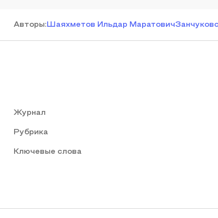
Автор
ы
:
Шаяхметов Ильдар Маратович
Занчуковс
Журнал
Рубрика
Ключевые слова