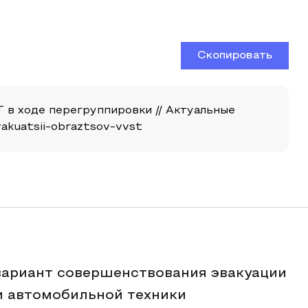
Скопировать
Т в ходе перегруппировки // Актуальные
evakuatsii-obraztsov-vvst
вариант совершенствования эвакуации
 автомобильной техники