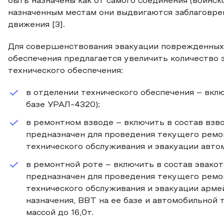
быть назначены как от самого соединения (воинско
назначенным местам они выдвигаются заблаговрем
движения [3].
Для совершенствования эвакуации поврежденных
обеспечения предлагается увеличить количество
технического обеспечения:
в отделении технического обеспечения – вклю
базе УРАЛ-4320);
в ремонтном взводе – включить в состав взво
предназначен для проведения текущего ремо
технического обслуживания и эвакуации авто
в ремонтной роте – включить в состав эвакот
предназначен для проведения текущего ремо
технического обслуживания и эвакуации арме
назначения, ВВТ на ее базе и автомобильной 
массой до 16,0т.