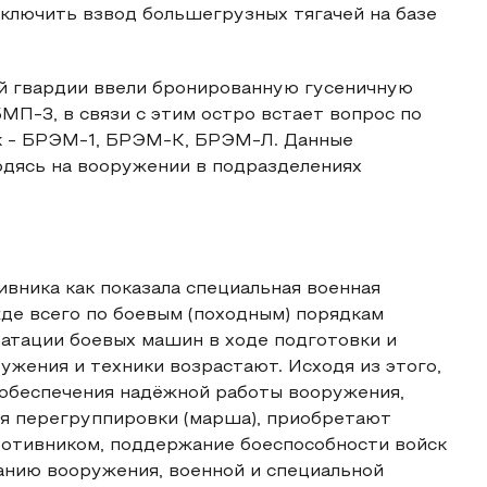
ключить взвод большегрузных тягачей на базе
ой гвардии ввели бронированную гусеничную
БМП-3, в связи с этим остро встает вопрос по
ак - БРЭМ-1, БРЭМ-К, БРЭМ-Л. Данные
одясь на вооружении в подразделениях
вника как показала специальная военная
де всего по боевым (походным) порядкам
атации боевых машин в ходе подготовки и
жения и техники возрастают. Исходя из этого,
 обеспечения надёжной работы вооружения,
ия перегруппировки (марша), приобретают
ротивником, поддержание боеспособности войск
анию вооружения, военной и специальной