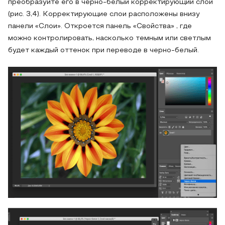
преобразуйте его в черно-белый корректирующий слой
(рис. 3,4). Корректирующие слои расположены внизу
панели «Слои». Откроется панель «Свойства» , где
можно контролировать, насколько темным или светлым
будет каждый оттенок при переводе в черно-белый.