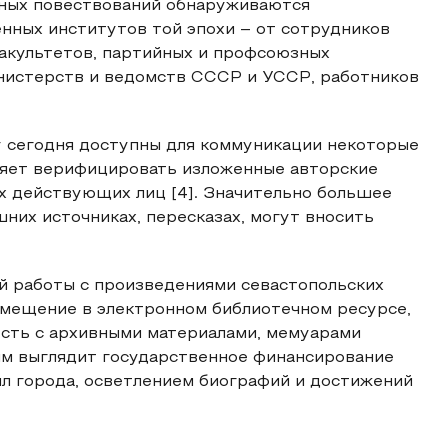
рных повествований обнаруживаются
нных институтов той эпохи – от сотрудников
факультетов, партийных и профсоюзных
инистерств и ведомств СССР и УССР, работников
 сегодня доступны для коммуникации некоторые
ляет верифицировать изложенные авторские
ых действующих лиц [4]. Значительно большее
них источниках, пересказах, могут вносить
й работы с произведениями севастопольских
змещение в электронном библиотечном ресурсе,
есть с архивными материалами, мемуарами
ым выглядит государственное финансирование
ил города, осветлением биографий и достижений