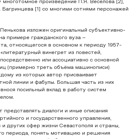
 многотомное произведение П.Я. Веселова [2],
. Багринцева [1] со многими сотнями персонажей
 Пенькова изложен оригинальный субъективно-
на примере гражданского вуза –
а, относящегося в основном к периоду 1957-
к «литературный винегрет из повестей,
епосредственно или ассоциативно с основной
раниц (примерно треть объёма машинописи)
ждому из которых автор присваивает
тной линии и фабулы. Большая часть из них
 внося посильный вклад в работу систем
елом.
т представлять диалоги и иные описания
ртийного и государственного управления,
и других сфер жизни Севастополя и страны,
о периода, понять мотивацию и решения