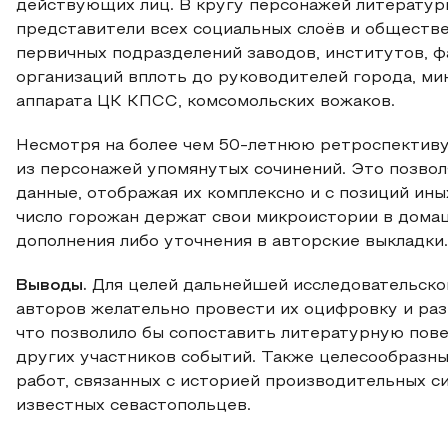
действующих лиц. В кругу персонажей литерату
представители всех социальных слоёв и обществе
первичных подразделений заводов, институтов, 
организаций вплоть до руководителей города, м
аппарата ЦК КПСС, комсомольских вожаков.
Несмотря на более чем 50-летнюю ретроспективу
из персонажей упомянутых сочинений. Это позво
данные, отображая их комплексно и с позиций ин
число горожан держат свои микроистории в домаш
дополнения либо уточнения в авторские выкладки.
Выводы.
Для целей дальнейшей исследовательско
авторов желательно провести их оцифровку и ра
что позволило бы сопоставить литературную пов
других участников событий. Также целесообразн
работ, связанных с историей производительных с
известных севастопольцев.