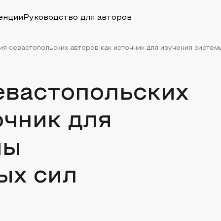
енции
Руководство для авторов
я севастопольских авторов как источник для изучения системы
евастопольских
очник для
мы
ых сил