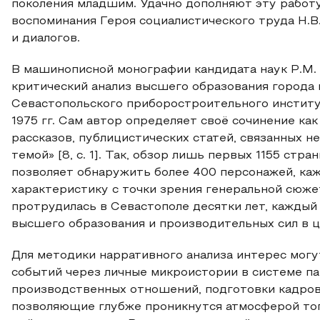
поколения младшим. Удачно дополняют эту работу
воспоминания Героя социалистического труда Н.В
и диалогов.
В машинописной монографии кандидата наук Р.М.
критический анализ высшего образования города 
Севастопольского приборостроительного институт
1975 гг. Сам автор определяет своё сочинение ка
рассказов, публицистических статей, связанных н
темой» [8, с. 1]. Так, обзор лишь первых 1155 ст
позволяет обнаружить более 400 персонажей, ка
характеристику с точки зрения генеральной сюже
протрудилась в Севастополе десятки лет, каждый
высшего образования и производительных сил в ц
Для методики нарративного анализа интерес могу
событий через личные микроистории в системе па
производственных отношений, подготовки кадров 
позволяющие глубже проникнутся атмосферой тог