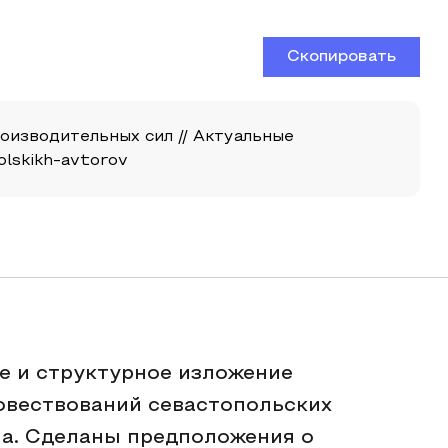
Скопировать
оизводительных сил // Актуальные
polskikh-avtorov
е и структурное изложение
овествований севастопольских
ма. Сделаны предположения о