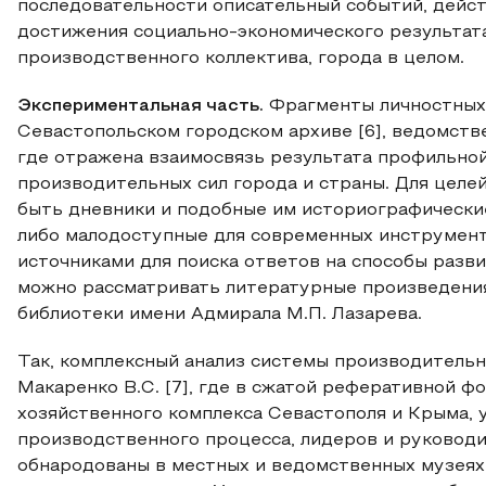
последовательности описательный событий, дейст
достижения социально-экономического результата
производственного коллектива, города в целом.
Экспериментальная часть.
Фрагменты личностных
Севастопольском городском архиве [6], ведомстве
где отражена взаимосвязь результата профильной
производительных сил города и страны. Для целе
быть дневники и подобные им историографически
либо малодоступные для современных инструмен
источниками для поиска ответов на способы разв
можно рассматривать литературные произведения 
библиотеки имени Адмирала М.П. Лазарева.
Так, комплексный анализ системы производительн
Макаренко В.С. [7], где в сжатой реферативной 
хозяйственного комплекса Севастополя и Крыма, 
производственного процесса, лидеров и руководи
обнародованы в местных и ведомственных музеях,