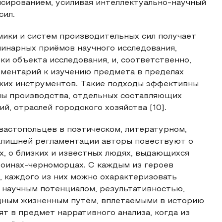
нсированием, усиливая интеллектуально-научный
сил.
ики и систем производительных сил получает
линарных приёмов научного исследования,
и объекта исследования, и, соответственно,
ментарий к изучению предмета в пределах
ьких инструментов. Такие подходы эффективны
мы производства, отдельных составляющих
, отраслей городского хозяйства [10].
вастопольцев в поэтическом, литературном,
излишней регламентации авторы повествуют о
х, о близких и известных людях, выдающихся
 воинах-черноморцах. С каждым из героев
, каждого из них можно охарактеризовать
научным потенциалом, результативностью,
дным жизненным путём, вплетаемыми в историю
т в предмет нарративного анализа, когда из