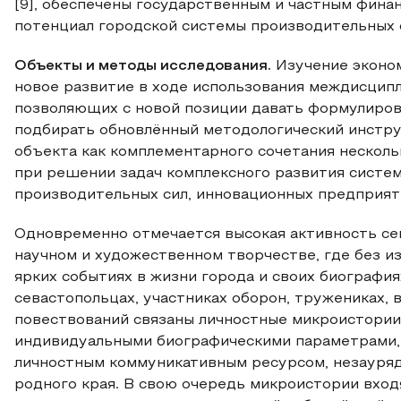
[9], обеспечены государственным и частным фина
потенциал городской системы производительных 
Объекты и методы исследования.
Изучение эконом
новое развитие в ходе использования междисцип
позволяющих с новой позиции давать формулировк
подбирать обновлённый методологический инстру
объекта как комплементарного сочетания нескол
при решении задач комплексного развития систе
производительных сил, инновационных предприятий
Одновременно отмечается высокая активность се
научном и художественном творчестве, где без 
ярких событиях в жизни города и своих биография
севастопольцах, участниках оборон, тружениках,
повествований связаны личностные микроистории
индивидуальными биографическими параметрами, 
личностным коммуникативным ресурсом, незауря
родного края. В свою очередь микроистории входя