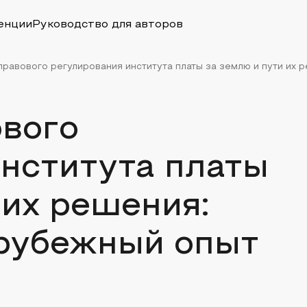
енции
Руководство для авторов
равового регулирования института платы за землю и пути их ре
вого
нститута платы
 их решения:
арубежный опыт