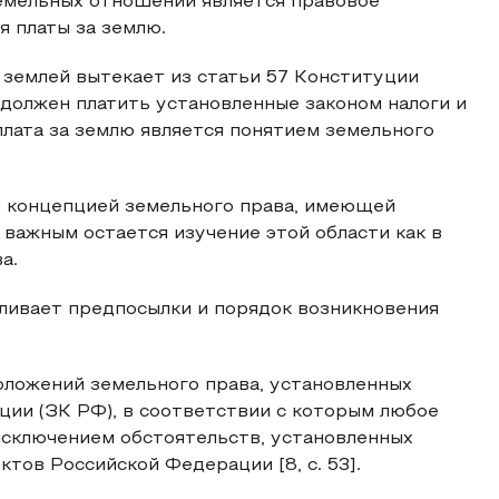
емельных отношений является правовое
я платы за землю.
 землей вытекает из статьи 57 Конституции
должен платить установленные законом налоги и
плата за землю является понятием земельного
о концепцией земельного права, имеющей
 важным остается изучение этой области как в
а.
ливает предпосылки и порядок возникновения
положений земельного права, установленных
ции (ЗК РФ), в соответствии с которым любое
 исключением обстоятельств, установленных
тов Российской Федерации [8, c. 53].