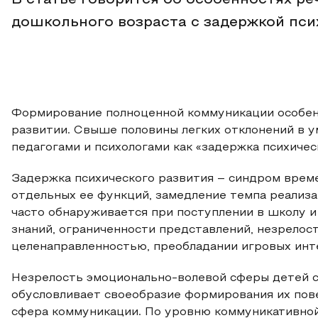
В статье говорится об особенностях ре
дошкольного возраста с задержкой пси
Формирование полноценной коммуникации особенн
развитии. Свыше половины легких отклонений в 
педагогами и психологами как «задержка психичес
Задержка психического развития – синдром време
отдельных ее функций, замедление темпа реализ
часто обнаруживается при поступлении в школу и
знаний, ограниченности представлений, незрелос
целенаправленностью, преобладании игровых инт
Незрелость эмоционально-волевой сферы детей с
обусловливает своеобразие формирования их пове
сфера коммуникации. По уровню коммуникативной