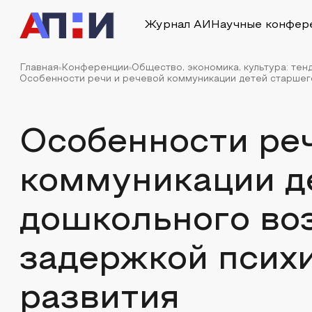
Журнал АИ
Научные конфер
Главная
Конференции
Общество, экономика, культура: тен
Особенности речи и речевой коммуникации детей старшего 
Особенности реч
коммуникации д
дошкольного воз
задержкой псих
развития