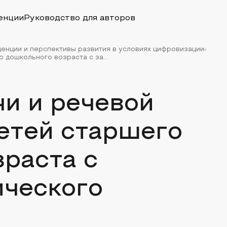
енции
Руководство для авторов
денции и перспективы развития в условиях цифровизации
дошкольного возраста с за...
и и речевой
етей старшего
раста с
ического