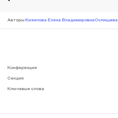
Автор
ы
:
Кизилова Елена Владимировна
Оспищева 
Конференция
Секция
Ключевые слова