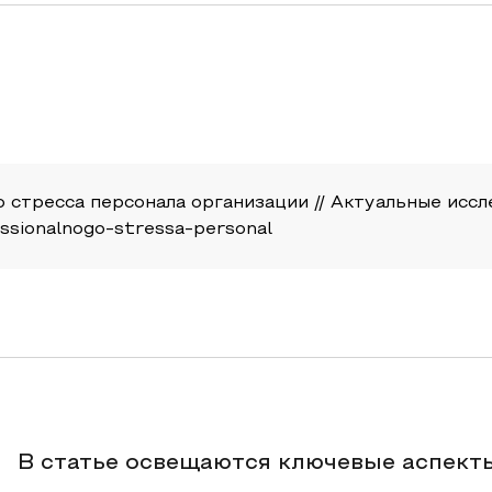
тресса персонала организации // Актуальные исследов
essionalnogo-stressa-personal
В статье освещаются ключевые аспект