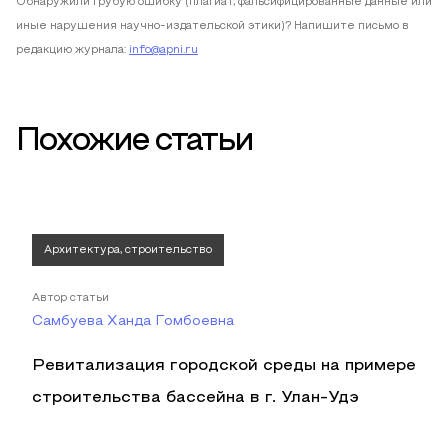
Обнаружили грубую ошибку (плагиат, фальсифицированные данные или
иные нарушения научно-издательской этики)? Напишите письмо в
редакцию журнала:
info@apni.ru
Похожие статьи
Архитектура, строительство
Автор статьи
Самбуева Ханда Гомбоевна
Ревитализация городской среды на примере
строительства бассейна в г. Улан-Удэ