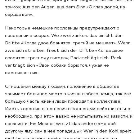
тонко»; Aus den Augen, aus dem Sinn «С глаз долой, из
сердца вон».
Некоторые немецкие пословицы предупреждают о
поведении в ссорах: Wo zwei zanken, das einicht der
Dritte «Когда двое бранятся, третий не мешает»; Wenn
zweisich streiten, freut sich der Dritte «Когда двое
ссорятся, третьему выгода»; Pack schlägt sich, Pack
verträgt sich «Свои собаки борются, чужая не
вмешивается».
Отношения между людьми, положение в обществе
занимает большое место в жизни любого немца, так как
большую часть жизни люди проводят в коллективе.
Иметь хорошие отношения с коллегами действительно
необходимо, при этом важно не испытывать ни зависти, и
ненависти: Ein Messer wetzt das andere «Не рой
другому яму, сам в нее попадешь»; Wer in den Kohl speit,
muß ihn essen «Не плюй в колодец, воды придется