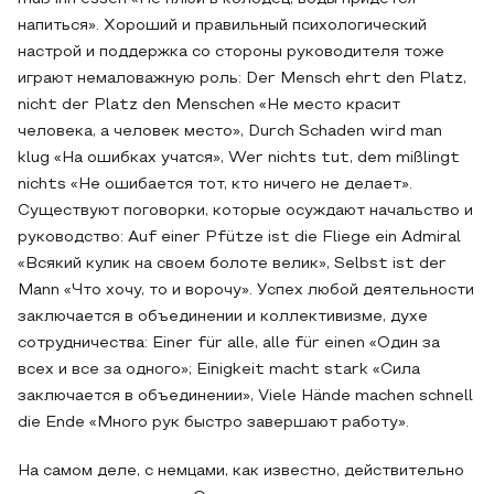
напиться». Хороший и правильный психологический
настрой и поддержка со стороны руководителя тоже
играют немаловажную роль: Der Mensch ehrt den Platz,
nicht der Platz den Menschen «Не место красит
человека, а человек место», Durch Schaden wird man
klug «На ошибках учатся», Wer nichts tut, dem mißlingt
nichts «Не ошибается тот, кто ничего не делает».
Существуют поговорки, которые осуждают начальство и
руководство: Auf einer Pfütze ist die Fliege ein Admiral
«Всякий кулик на своем болоте велик», Selbst ist der
Mann «Что хочу, то и ворочу». Успех любой деятельности
заключается в объединении и коллективизме, духе
сотрудничества: Einer für аlle, alle für еinen «Один за
всех и все за одного»; Еinigkеit mаcht stаrk «Сила
заключается в объединении», Viele Hände machen schnell
die Ende «Много рук быстро завершают работу».
На самом деле, с немцами, как известно, действительно