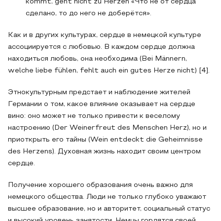
kommt, geht nicht zu Herzen «Что не от сердца
сделано, то до него не доберётся».
Как и в других культурах, сердце в немецкой культуре
ассоциируется с любовью. В каждом сердце должна
находиться любовь, она необходима (Bei Männern,
welche liebe fühlen, fehlt auch ein gutes Herze nicht) [4].
Этнокультурным предстает и наблюдение жителей
Германии о том, какое влияние оказывает на сердце
вино: оно может не только привести к веселому
настроению (Der Weinerfreut des Menschen Herz), но и
приоткрыть его тайны (Wein entdeckt die Geheimnisse
des Herzens). Духовная жизнь находит своим центром
сердце.
Получение хорошего образования очень важно для
немецкого общества. Люди не только глубоко уважают
высшее образование, но и авторитет, социальный статус
и высокий уровень занятости. Немцы гордятся своей