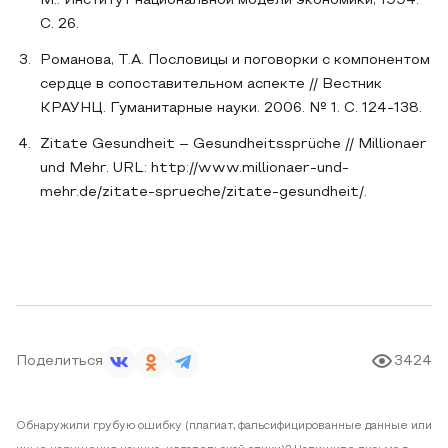
М.: Институт национальной модели экономики, 1994.
С. 26.
Pоманова, T.А. Пословицы и поговорки с компонентом
сердце в сопоставительном аспекте // Вестник
КРАУНЦ. Гуманитарные науки. 2006. № 1. С. 124-138.
Zitate Gesundheit – Gesundheitssprüche // Millionaer
und Mehr. URL: http://www.millionaer-und-
mehr.de/zitate-sprueche/zitate-gesundheit/.
Поделиться
3424
Обнаружили грубую ошибку (плагиат, фальсифицированные данные или