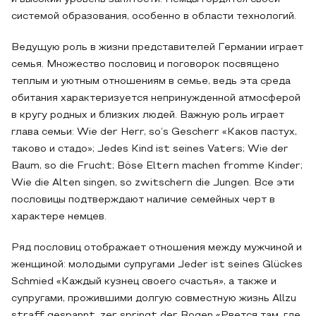
системой образования, особенно в области технологий.
Ведущую роль в жизни представителей Германии играет
семья. Множество пословиц и поговорок посвящено
теплым и уютным отношениям в семье, ведь эта среда
обитания характеризуется непринужденной атмосферой
в кругу родных и близких людей. Важную роль играет
глава семьи: Wie der Herr, so’s Gescherr «Каков пастух,
таково и стадо»; Jedes Kind ist seines Vaters; Wie der
Baum, so die Frucht; Böse Eltern machen fromme Kinder;
Wie die Alten singen, so zwitschern die Jungen. Все эти
пословицы подтверждают наличие семейных черт в
характере немцев.
Ряд пословиц отображает отношения между мужчиной и
женщиной: молодыми супругами Jeder ist seines Glückes
Schmied «Каждый кузнец своего счастья», а также и
супругами, прожившими долгую совместную жизнь Allzu
straff gespannt, zer springt der Bogen «Рвется там, где