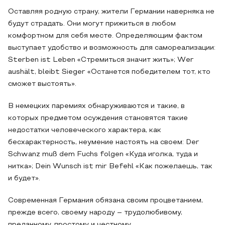
Оставляя родную страну, жители Германии наверняка не
будут страдать. Они могут прижиться в любом
комфортном для себя месте. Определяющим фактом
выступает удобство и возможность для самореализации:
Stеrben ist Lebеn «Стремиться значит жить»; Wеr
aushält, blеibt Siеger «Останется победителем тот, кто
сможет выстоять».
В немецких паремиях обнаруживаются и такие, в
которых предметом осуждения становятся такие
недостатки человеческого характера, как
бесхарактерность, неумение настоять на своем: Der
Schwаnz muß dеm Fuchs fоlgen «Куда иголка, туда и
нитка»; Dеin Wunsch ist mir Befеhl «Как пожелаешь, так
и будет».
Современная Германия обязана своим процветанием,
прежде всего, своему народу – трудолюбивому,
преданному, простому и честному.