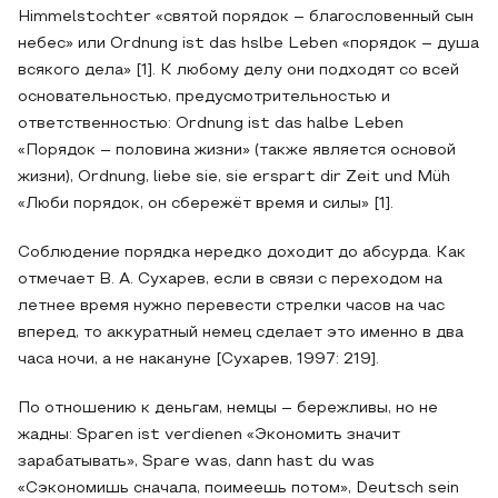
Himmelstochter «святой порядок – благословенный сын
небес» или Ordnung ist das hslbe Leben «порядок – душа
всякого дела» [1]. К любому делу они подходят со всей
основательностью, предусмотрительностью и
ответственностью: Ordnung ist das halbe Leben
«Порядок – половина жизни» (также является основой
жизни), Ordnung, liebe sie, sie erspart dir Zeit und Müh
«Люби порядок, он сбережёт время и силы» [1].
Соблюдение порядка нередко доходит до абсурда. Как
отмечает В. А. Сухарев, если в связи с переходом на
летнее время нужно перевести стрелки часов на час
вперед, то аккуратный немец сделает это именно в два
часа ночи, а не накануне [Сухарев, 1997: 219].
По отношению к деньгам, немцы – бережливы, но не
жадны: Sparen ist verdienen «Экономить значит
зарабатывать», Spare was, dann hast du was
«Сэкономишь сначала, поимеешь потом», Deutsch sein