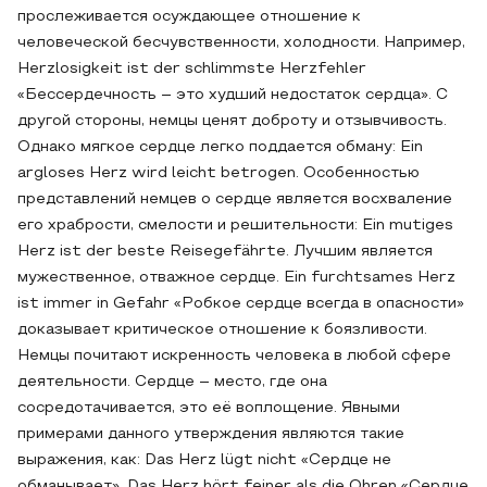
прослеживается осуждающее отношение к
человеческой бесчувственности, холодности. Например,
Herzlosigkeit ist der schlimmste Herzfehler
«Бессердечность – это худший недостаток сердца». С
другой стороны, немцы ценят доброту и отзывчивость.
Однако мягкое сердце легко поддается обману: Ein
argloses Herz wird leicht betrogen. Особенностью
представлений немцев о сердце является восхваление
его храбрости, смелости и решительности: Ein mutiges
Herz ist der beste Reisegefährte. Лучшим является
мужественное, отважное сердце. Ein furchtsames Herz
ist immer in Gefahr «Робкое сердце всегда в опасности»
доказывает критическое отношение к боязливости.
Немцы почитают искренность человека в любой сфере
деятельности. Сердце – место, где она
сосредотачивается, это её воплощение. Явными
примерами данного утверждения являются такие
выражения, как: Das Herz lügt nicht «Сердце не
обманывает», Das Herz hört feiner als die Ohren «Сердце