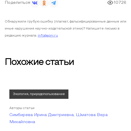
Поделиться
10726
Обнаружили грубую ошибку (плагиат, фальсифицированные данные или
иные нарушения научно-издательской этики)? Напишите письмо в
редакцию журнала:
info@apni.ru
Похожие статьи
Экология, природопользование
Авторы статьи
Симбирева Ирина Дмитриевна, Шматова Вера
Михайловна