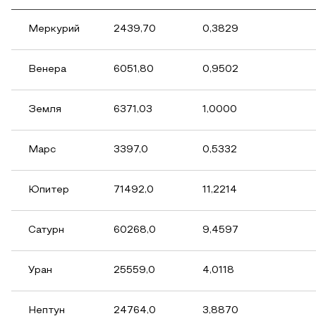
Меркурий
2439,70
0,3829
Венера
6051,80
0,9502
Земля
6371,03
1,0000
Марс
3397,0
0,5332
Юпитер
71492,0
11,2214
Сатурн
60268,0
9,4597
Уран
25559,0
4,0118
Нептун
24764,0
3,8870