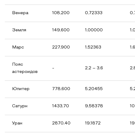
Венера
108,200
0,72333
0,
Земля
149,600
1,00000
1,
Марс
227,900
1,52363
1,
Пояс
-
2,2 – 3,6
2,
астероидов
Юпитер
778,600
5,20455
5,
Сатурн
1433,70
9,58378
10
Уран
2870,40
19,1872
19