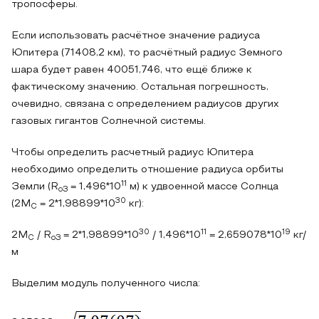
тропосферы.
Если использовать расчётное значение радиуса
Юпитера (71408,2 км), то расчётный радиус Земного
шара будет равен 40051,746, что ещё ближе к
фактическому значению. Остальная погрешность,
очевидно, связана с определением радиусов других
газовых гигантов Солнечной системы.
Чтобы определить расчетный радиус Юпитера
необходимо определить отношение радиуса орбиты
11
Земли (R
= 1,496*10
м) к удвоенной массе Солнца
оЗ
30
(2М
= 2*1,98899*10
кг):
С
30
11
19
2М
/ R
= 2*1,98899*10
/ 1,496*10
= 2,659078*10
кг/
С
оЗ
м
Выделим модуль полученного числа: