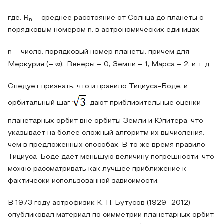
где, R
– среднее расстояние от Солнца до планеты с
n
порядковым номером n, в астрономических единицах.
n – число, порядковый номер планеты, причем для
Меркурия (– ∞),
Венеры – 0, Земли – 1, Марса – 2, и т. д.
Следует признать, что и правило Тициуса-Боде, и
орбитальный шаг
, дают приблизительные оценки
планетарных орбит вне орбиты Земли и Юпитера, что
указывает на более сложный алгоритм их вычисления,
чем в предложенных способах. В то же время правило
Тициуса-Боде даёт меньшую величину погрешности, что
можно рассматривать как лучшее приближение к
фактически использованной зависимости.
В 1973 году астрофизик К. П. Бутусов (1929–2012)
опубликовал материал по симметрии планетарных орбит,