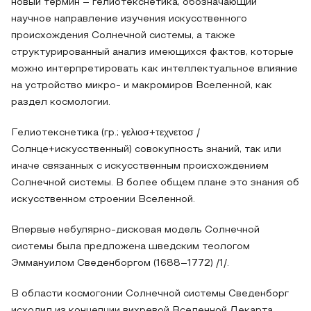
новый термин – гелиотекснетика, обозначающий
научное направление изучения искусственного
происхождения Солнечной системы, а также
структурированный анализ имеющихся фактов, которые
можно интерпретировать как интеллектуальное влияние
на устройство микро- и макромиров Вселенной, как
раздел космологии.
Гелиотекснетика (гр.; γελιοσ+τεχνετοσ /
Солнце+искусственный) совокупность знаний, так или
иначе связанных с искусственным происхождением
Солнечной системы. В более общем плане это знания об
искусственном строении Вселенной.
Впервые небулярно-дисковая модель Солнечной
системы была предложена шведским теологом
Эммануилом Сведенборгом (1688–1772) /1/.
В области космогонии Солнечной системы Сведенборг
исходил из концепции вихревой Вселенной Декарта.