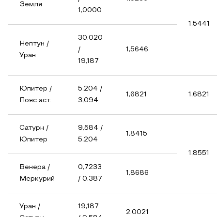
Земля
1,0000
1,5441
30,020
Нептун /
/
1,5646
Уран
19,187
Юпитер /
5,204 /
1,6821
1,6821
Пояс аст.
3,094
Сатурн /
9,584 /
1,8415
Юпитер
5,204
1,8551
Венера /
0,7233
1,8686
Меркурий
/ 0,387
Уран /
19,187
2,0021