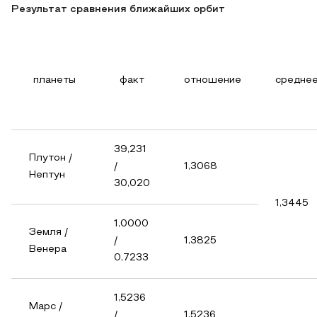
Результат сравнения ближайших орбит
планеты
факт
отношение
средне
39,231
Плутон /
/
1,3068
Нептун
30,020
1,3445
1,0000
Земля /
/
1,3825
Венера
0,7233
1,5236
Марс /
/
1,5236