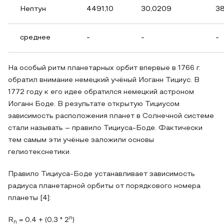
Нептун
4491,10
30,0209
38
среднее
-
-
-
На особый ритм планетарных орбит впервые в 1766 г.
обратил внимание немецкий учёный Иоганн Тициус. В
1772 году к его идее обратился немецкий астроном
Иоганн Боде. В результате открытую Тициусом
зависимость расположения планет в Солнечной системе
стали называть – правило Тициуса-Боде. Фактически
тем самым эти учёные заложили основы
гелиотекснетики.
Правило Тициуса-Боде устанавливает зависимость
радиуса планетарной орбиты от порядкового номера
планеты [4]:
n
R
= 0,4 + (0,3 * 2
)
n