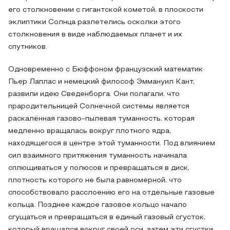
его столкновении с гигантской кометой, в плоскости
эклиптики Солнца разлетелись осколки этого
столкновения в виде наблюдаемых планет и их
спутников.
Одновременно с Бюффоном французский математик
Пьер Лаплас и немецкий философ Эммануил Кант,
развили идею Сведенборга. Они полагали, что
прародительницей Солнечной системы является
раскалённая газово-пылевая туманность, которая
медленно вращалась вокруг плотного ядра,
находящегося в центре этой туманности. Под влиянием
сил взаимного притяжения туманность начинала
сплющиваться у полюсов и превращаться в диск,
плотность которого не была равномерной, что
способствовало расслоению его на отдельные газовые
кольца. Позднее каждое газовое кольцо начало
сгущаться и превращаться в единый газовый сгусток,
который вращался вокруг своей оси, затем эти сгустки