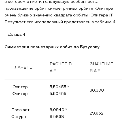
в котором отметил следующую особенность:
произведение орбит симметричных орбите Юпитера
очень близко значению квадрата орбиты Юпитера [1].
Результат его исследований представлен в таблице 4.
Таблица 4
Симметрия планетарных орбит по Бутусову
РАСЧЁТ В
ЗНАЧЕНИЕ
ПЛАНЕТЫ
А.Е.
В А.Е.
Юпитер-
5,50455 *
30,300
Юпитер
5,50455
Пояс аст.-
3,0940 *
29,652
Сатурн
9,5838