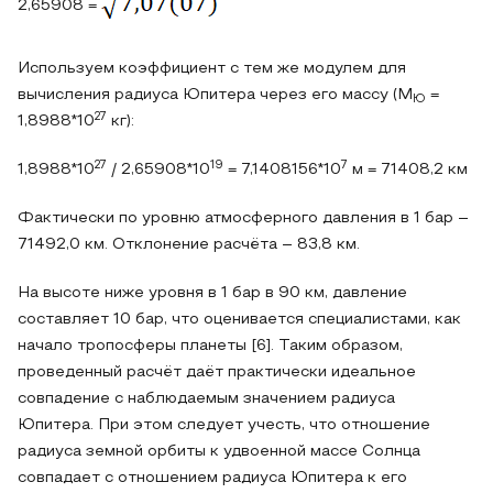
2,65908 =
Используем коэффициент с тем же модулем для
вычисления радиуса Юпитера через его массу (М
=
Ю
27
1,8988*10
кг):
27
19
7
1,8988*10
/ 2,65908*10
= 7,1408156*10
м = 71408,2 км
Фактически по уровню атмосферного давления в 1 бар –
71492,0 км. Отклонение расчёта – 83,8 км.
На высоте ниже уровня в 1 бар в 90 км, давление
составляет 10 бар, что оценивается специалистами, как
начало тропосферы планеты [6]. Таким образом,
проведенный расчёт даёт практически идеальное
совпадение с наблюдаемым значением радиуса
Юпитера. При этом следует учесть, что отношение
радиуса земной орбиты к удвоенной массе Солнца
совпадает с отношением радиуса Юпитера к его