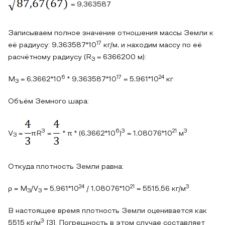
= 9,363587
Записываем полное значение отношения массы Земли к
17
её радиусу: 9,363587*10
кг/м, и находим массу по её
расчётному радиусу (R
= 6366200 м):
З
6
17
24
М
= 6,3662*10
* 9,363587*10
= 5,961*10
кг
З
Объём Земного шара:
3
6
3
21
3
V
=
πR
=
* π * (6,3662*10
)
= 1,08076*10
м
З
Откуда плотность Земли равна:
24
21
3
ρ = М
/V
= 5,961*10
/ 1,08076*10
= 5515,56 кг/м
.
З
З
В настоящее время плотность Земли оценивается как
3
5515 кг/м
[3]. Погрешность в этом случае составляет