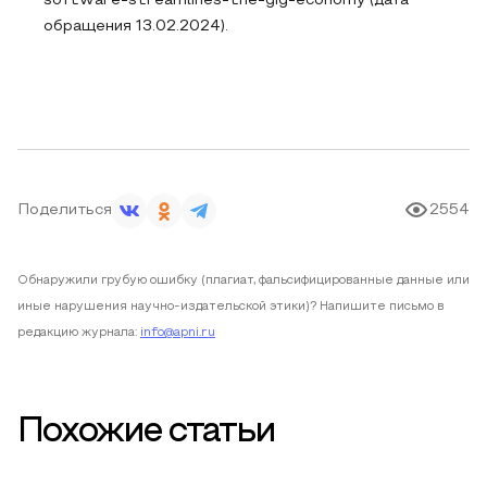
software-streamlines-the-gig-economy (дата
обращения 13.02.2024).
Поделиться
2554
Обнаружили грубую ошибку (плагиат, фальсифицированные данные или
иные нарушения научно-издательской этики)? Напишите письмо в
редакцию журнала:
info@apni.ru
Похожие статьи