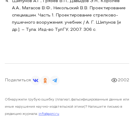
Шипунов А.Г., Грязев В.П., Давыдов Э.Н., Королев
А.А., Матасов В.Ф., Никольский В.В. Проектирование
спецмашин. Часть 1. Проектирование стрелково-
пушечного вооружения: учебник / А. Г. Шипунов [и
др.]. – Тула: Изд-во ТулГУ, 2007. 306 с.
Поделиться
2002
Обнаружили грубую ошибку (плагиат, фальсифицированные данные или
иные нарушения научно-издательской этики)? Напишите письмо в
редакцию журнала:
info@apni.ru