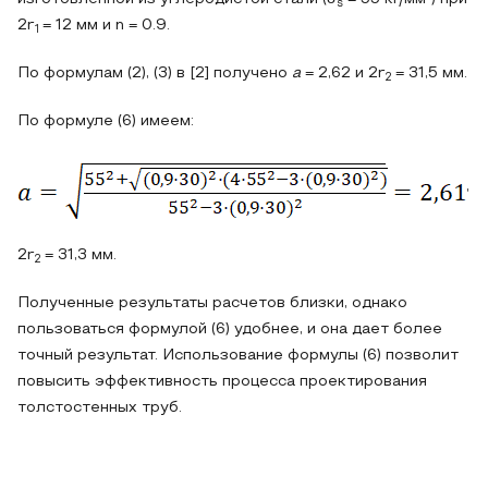
s
2r
= 12 мм и n = 0.9.
1
По формулам (2), (3) в [2] получено
a
= 2,62 и 2r
= 31,5 мм.
2
По формуле (6) имеем:
,
2r
= 31,3 мм.
2
Полученные результаты расчетов близки, однако
пользоваться формулой (6) удобнее, и она дает более
точный результат. Использование формулы (6) позволит
повысить эффективность процесса проектирования
толстостенных труб.