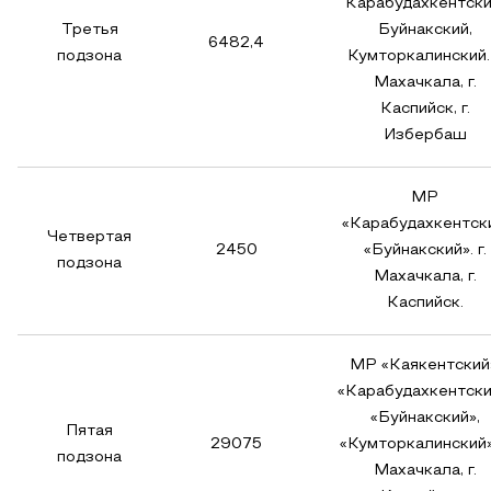
Карабудахкентски
Третья
Буйнакский,
6482,4
подзона
Кумторкалинский. 
Махачкала, г.
Каспийск, г.
Избербаш
МР
«Карабудахкентски
Четвертая
2450
«Буйнакский». г.
подзона
Махачкала, г.
Каспийск.
МР «Каякентский
«Карабудахкентски
«Буйнакский»,
Пятая
29075
«Кумторкалинский».
подзона
Махачкала, г.