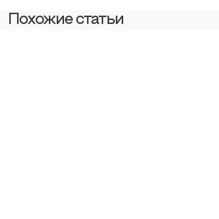
Похожие статьи
Экономика и управление
Авторы статьи
Мухин Дмитрий Викторович, Тевс Григорий
Вячеславович
Управление пассажирскими потоками в
аэропортах: эффективные подходы и
технологии