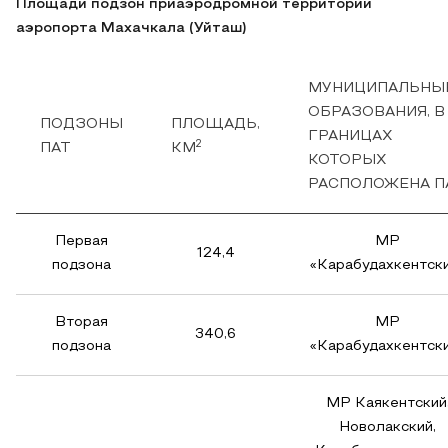
Площади подзон приаэродромной территории
аэропорта Махачкала (Уйташ)
МУНИЦИПАЛЬНЫ
ОБРАЗОВАНИЯ, В
ПОДЗОНЫ
ПЛОЩАДЬ,
ГРАНИЦАХ
2
ПАТ
КМ
КОТОРЫХ
РАСПОЛОЖЕНА П
Первая
МР
124,4
подзона
«Карабудахкентск
Вторая
МР
340,6
подзона
«Карабудахкентск
МР Каякентский
Новолакский,