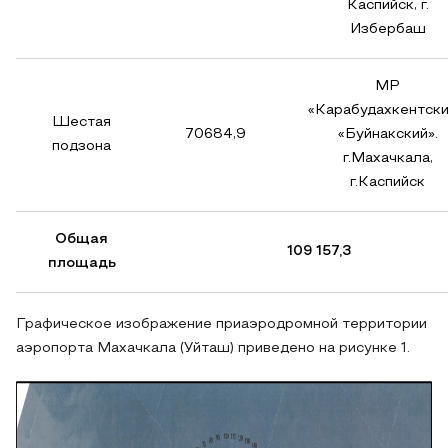
Каспийск, г.
Избербаш
МР
«Карабудахкентски
Шестая
70684,9
«Буйнакский».
подзона
г.Махачкала,
г.Каспийск
Общая
109 157,3
площадь
Графическое изображение приаэродромной территории
аэропорта Махачкала (Уйташ) приведено на рисунке 1.