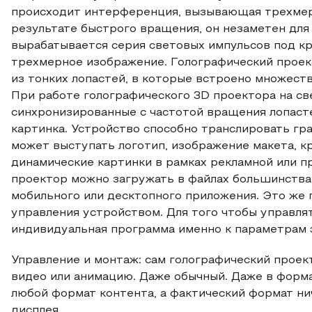
происходит интерференция, вызывающая трехмер
результате быстрого вращения, он незаметен дл
вырабатывается серия световых импульсов под к
трехмерное изображение. Голографический проек
из тонких лопастей, в которые встроено множест
При работе голографического 3D проектора на с
синхронизированные с частотой вращения лопасте
картинка. Устройство способно транслировать гра
может выступать логотип, изображение макета, к
динамические картинки в рамках рекламной или п
проектор можно загружать в файлах большинства
мобильного или десктопного приложения. Это же 
управления устройством. Для того чтобы управля
индивидуальная программа именно к параметрам 
Управление и монтаж: сам голографический прое
видео или анимацию. Даже обычный. Даже в форма
любой формат контента, а фактический формат ни
дисплея.