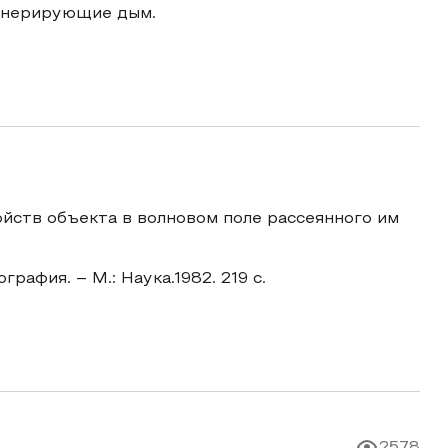
генерирующие дым.
йств объекта в волновом поле рассеянного им
рафия. – М.: Наука.1982. 219 с.