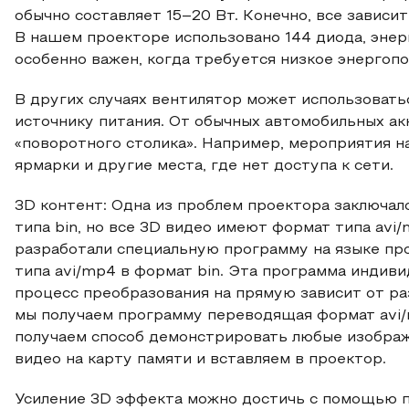
обычно составляет 15–20 Вт. Конечно, все зависи
В нашем проекторе использовано 144 диода, энер
особенно важен, когда требуется низкое энергоп
В других случаях вентилятор может использоватьс
источнику питания. От обычных автомобильных ак
«поворотного столика». Например, мероприятия н
ярмарки и другие места, где нет доступа к сети.
3D контент: Одна из проблем проектора заключало
типа bin, но все 3D видео имеют формат типа av
разработали специальную программу на языке пр
типа avi/mp4 в формат bin. Эта программа индиви
процесс преобразования на прямую зависит от ра
мы получаем программу переводящая формат avi/
получаем способ демонстрировать любые изобра
видео на карту памяти и вставляем в проектор.
Усиление 3D эффекта можно достичь с помощью п