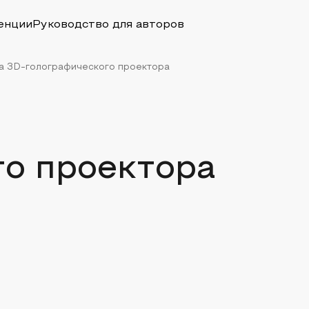
енции
Руководство для авторов
а 3D-голографического проектора
го проектора