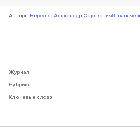
Автор
ы
:
Березов Александр Сергеевич
Шлапаченк
Журнал
Рубрика
Ключевые слова