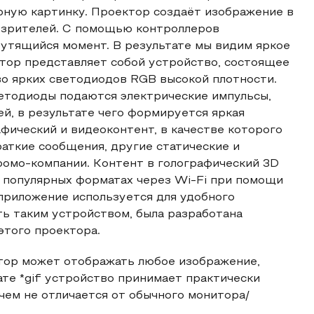
ную картинку. Проектор создаёт изображение в
я зрителей. С помощью контроллеров
рутящийся момент. В результате мы видим яркое
тор представляет собой устройство, состоящее
во ярких светодиодов RGB высокой плотности.
ветодиоды подаются электрические импульсы,
й, в результате чего формируется яркая
фический и видеоконтент, в качестве которого
раткие сообщения, другие статические и
ромо-компании. Контент в голографический 3D
 популярных форматах через Wi-Fi при помощи
приложение используется для удобного
ть таким устройством, была разработана
этого проектора.
ктор может отображать любое изображение,
те *gif устройство принимает практически
чем не отличается от обычного монитора/