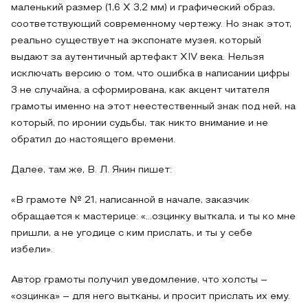
маленький размер (1,6 Х 3,2 мм) и графический образ,
соответствующий современному чертежу. Но знак этот,
реально существует на экспонате музея, который
выдают за аутентичный артефакт XIV века. Нельзя
исключать версию о том, что ошибка в написании цифры
3 не случайна, а сформирована, как акцент читателя
грамоты именно на этот неестественный знак под ней, на
который, по иронии судьбы, так никто внимание и не
обратил до настоящего времени.
Далее, там же, В. Л. Янин пишет:
«В грамоте № 21, написанной в начале, заказчик
обращается к мастерице: «…озцинку выткала, и ты ко мне
пришли, а не угодице с ким прислать, и ты у себе
избели».
Автор грамоты получил уведомление, что холсты –
«озцинка» – для него вытканы, и просит прислать их ему.