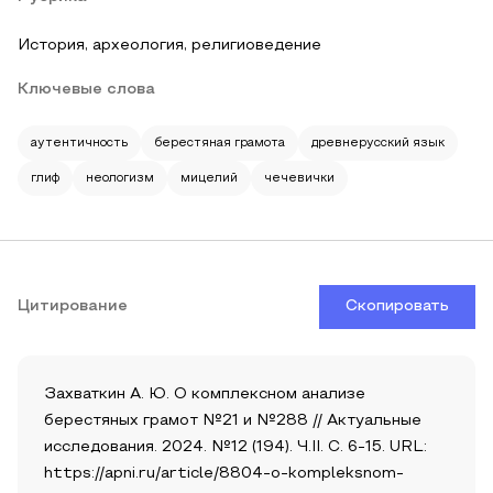
История, археология, религиоведение
Ключевые слова
аутентичность
берестяная грамота
древнерусский язык
глиф
неологизм
мицелий
чечевички
Цитирование
Скопировать
Захваткин А. Ю. О комплексном анализе
берестяных грамот №21 и №288 // Актуальные
исследования. 2024. №12 (194). Ч.II. С. 6-15. URL:
https://apni.ru/article/8804-o-kompleksnom-