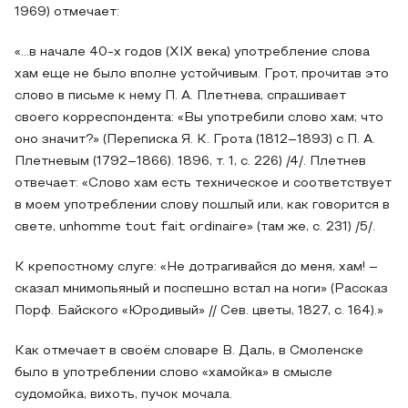
1969) отмечает:
«...в начале 40-х годов (XIX века) употребление слова
хам еще не было вполне устойчивым. Грот, прочитав это
слово в письме к нему П. А. Плетнева, спрашивает
своего корреспондента: «Вы употребили слово хам; что
оно значит?» (Переписка Я. К. Грота (1812–1893) с П. А.
Плетневым (1792–1866). 1896, т. 1, с. 226) /4/. Плетнев
отвечает: «Слово хам есть техническое и соответствует
в моем употреблении слову пошлый или, как говорится в
свете, unhomme tout fait ordinaire» (там же, с. 231) /5/.
К крепостному слуге: «Не дотрагивайся до меня, хам! –
сказал мнимопьяный и поспешно встал на ноги» (Рассказ
Порф. Байского «Юродивый» // Сев. цветы, 1827, с. 164).»
Как отмечает в своём словаре В. Даль, в Смоленске
было в употреблении слово «хамойка» в смысле
судомойка, вихоть, пучок мочала.