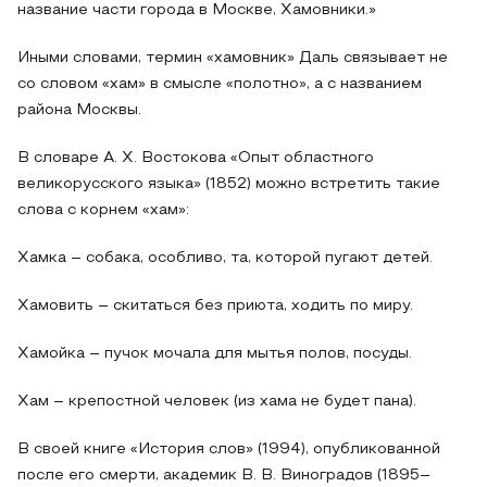
название части города в Москве, Хамовники.»
Иными словами, термин «хамовник» Даль связывает не
со словом «хам» в смысле «полотно», а с названием
района Москвы.
В словаре А. Х. Востокова «Опыт областного
великорусского языка» (1852) можно встретить такие
слова с корнем «хам»:
Хамка – собака, особливо, та, которой пугают детей.
Хамовить – скитаться без приюта, ходить по миру.
Хамойка – пучок мочала для мытья полов, посуды.
Хам – крепостной человек (из хама не будет пана).
В своей книге «История слов» (1994), опубликованной
после его смерти, академик В. В. Виноградов (1895–