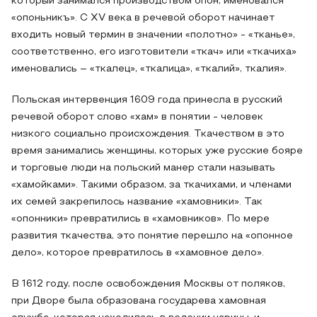
который занимался производством опон, именовался
«опоньникъ». С XV века в речевой оборот начинает
входить новый термин в значении «полотно» - «тканье»,
соответственно, его изготовители «ткач» или «ткачиха»
именовались – «ткалец», «ткалица», «ткалий», ткалия».
Польская интервенция 1609 года принесла в русский
речевой оборот слово «хам» в понятии - человек
низкого социально происхождения. Ткачеством в это
время занимались женщины, которых уже русские бояре
и торговые люди на польский манер стали называть
«хамойками». Такими образом, за ткачихами, и членами
их семей закрепилось название «хамовники». Так
«опонники» превратились в «хамовников». По мере
развития ткачества, это понятие перешло на «опонное
дело», которое превратилось в «хамовное дело».
В 1612 году, после освобождения Москвы от поляков,
при Дворе была образована государева хамовная