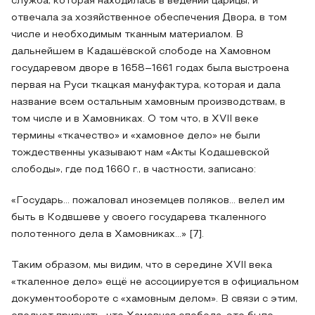
служба, которая находилась в ведении царицы, и
отвечала за хозяйственное обеспечения Двора, в том
числе и необходимым тканным материалом. В
дальнейшем в Кадашёвской слободе на Хамовном
государевом дворе в 1658–1661 годах была выстроена
первая на Руси ткацкая мануфактура, которая и дала
название всем остальным хамовным производствам, в
том числе и в Хамовниках. О том что, в XVII веке
термины «ткачество» и «хамовное дело» не были
тождественны указывают нам «Акты Кодашевской
слободы», где под 1660 г., в частности, записано:
«Государь… пожаловал иноземцев поляков… велел им
быть в Кодвшеве у своего государева ткаленного
полотенного дела в Хамовниках…» [7].
Таким образом, мы видим, что в середине XVII века
«ткаленное дело» ещё не ассоциируется в официальном
документообороте с «хамовным делом». В связи с этим,