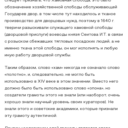
следует признать, что Хамовная слобода, это было
обозначение хозяйственной слободы обслуживающей
Государев двор, в том числе тут находилось и тканое
производство для дворцовых нужд, поэтому в 1640 г.
тверичи разыскивали служащего хамовной слободы
(дворцовой прислуги) воеводы князя Сеитова И.Т. в связи
с розыском сбежавших тягловых посадских людей, а не
именно ткача этой слободы, он мог исполнять и любую
иную работу дворцовой службы.
Таким образом, слово «хам» никогда не означало слово
«полотно», и, следовательно, не могло быть
использовано в XIV веке в этом значении. Вместо него
должно было быть использовано слово «опона», но
создатели грамоты этого не знали (или наоборот, очень
хорошо знали научный уровень своих кураторов). Не
знали этого и советские академики, которые признали
эту грамоту аутентичной.