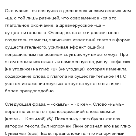
Окончание -ся созвучно с древнеславянским окончанием
-ца, с той лишь разницей, что современное -ся это
глагольное окончание, а древнерусское -ца –
существительного. Очевидно, на это и рассчитывал
создатель грамоты, записывая известный глагол в форме
существительного, усиливая эффект ошибки
неправильным написанием «оукъа», «у» вместо «оу». При
этом нельзя исключать и намеренную подмену глифа «ж»
(не угодиже) на глиф «ц» (не угодице), которая изменила
содержание слова с глагола на существительное [4]. С
учётом искажения «оукъа» с «оу» на «у» это выглядит
более правдоподобно.
Следующая фраза – «скымъ» – «с кем». Слово «кымъ»
вероятно является трансформацией слова «кзмъ»
(козмъ – Козьмой) /6/. Поскольку глиф буквы «зело»
автором текста был испорчен, Янин опознал его как глиф
буквы «ы» (ёры). Если, предположить, что испорченный