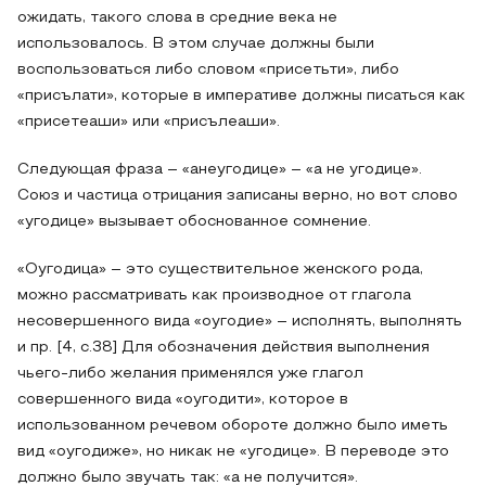
ожидать, такого слова в средние века не
использовалось. В этом случае должны были
воспользоваться либо словом «присетьти», либо
«присълати», которые в императиве должны писаться как
«присетеаши» или «присълеаши».
Следующая фраза – «анеугодице» – «а не угодице».
Союз и частица отрицания записаны верно, но вот слово
«угодице» вызывает обоснованное сомнение.
«Оугодица» – это существительное женского рода,
можно рассматривать как производное от глагола
несовершенного вида «оугодие» – исполнять, выполнять
и пр. [4, с.38] Для обозначения действия выполнения
чьего-либо желания применялся уже глагол
совершенного вида «оугодити», которое в
использованном речевом обороте должно было иметь
вид «оугодиже», но никак не «угодице». В переводе это
должно было звучать так: «а не получится».