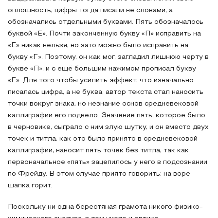
оплошность, цифры тогда писали не словами, а
обозначались отдельными буквами. Пять обозначалось
буквой «Е». Почти законченную букву «П» исправить на
«Е» никак нельзя, но зато можно было исправить на
букву «Г». Поэтому, он как мог, загладил лишнюю черту в
букве «П», и с ещё большим нажимом прописал букву
«Г». Для того чтобы усилить эффект, что изначально
писалась цифра, а не буква, автор текста стал наносить
точки вокруг знака, но незнание основ средневековой
каллиграфии его подвело. Значение пять, которое было
в черновике, сыграло с ним злую шутку, и он вместо двух
точек и титла, как это было принято в средневековой
каллиграфии, наносит пять точек без титла, так как
первоначальное «пять» зацепилось у него в подсознании
по Фрейду. В этом случае приято говорить: на воре
шапка горит.
Поскольку ни одна берестяная грамота никого физико-