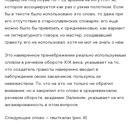
подвертки под обувь, по 1 1/2 аршина на ногу (1,07 м),
которое ассоциируется как раз с узким полотном. Если
бы в тексте было использовано это слово, то даже при
его отсутствии в старославянских словарях, его ещё
можно было бы привязать к средневековью, как вариант
не литературного говора, но мастер, создававший
грамоту, его не использовал, хотя не мог не знать о нём.
Это намеренное пренебрежение реально используемым
словом в речевом обороте XIX века, указывает на то,
что создатель грамоты намеренно вводил в
заблуждение своих заказчиков, пользуясь их
невежеством. То, что на это, не только не обратил
внимание, но и закрепил это слово в средневековом
речевом обороте, академик Зализняк, указывает на его
ангажированность в этом вопросе.
Следующее слово – «выткала» (рис. 6).