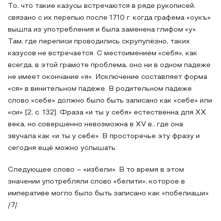
То, что такие казусы встречаются в ряде рукописей,
связано с их перепью после 1710 г. когда графема «оукъ»
вышла из употребления и была заменена глифом «у».
Там, где переписи проводились скрупулёзно, таких
казусов не встречается. С местоимением «себя», как
всегда, в этой грамоте проблема, оно ни в одном падеже
не имеет окончание «я». Исключение составляет форма
«ся» в винительном падеже. В родительном падеже
слово «себе» должно было быть записано как «себе» или
«си» [2, с. 132]. Фраза «и ты у себя» естественна для XX
века, но совершенно невозможна в XV в., где она
звучала как «и ты у себе». В просторечье эту фразу и
сегодня ещё можно услышать.
Следующее слово – «избели». В то время в этом
значении употребляли слово «белити», которое в
императиве могло было быть записано как «побелиаши»
/7/.