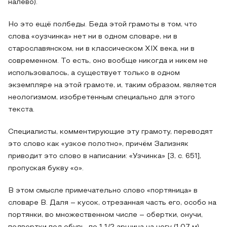
налево).
Но это ещё полбеды. Беда этой грамоты в том, что
слова «оузчинка» нет ни в одном словаре, ни в
старославянском, ни в классическом XIX века, ни в
современном. То есть, оно вообще никогда и никем не
использовалось, а существует только в одном
экземпляре на этой грамоте, и, таким образом, является
неологизмом, изобретенным специально для этого
текста.
Специалисты, комментирующие эту грамоту, переводят
это слово как «узкое полотно», причём Зализняк
приводит это слово в написании: «Узчинка» [3, с. 651],
пропуская букву «о».
В этом смысле примечательно слово «портяница» в
словаре В. Даля – кусок, отрезанная часть его, особо на
портянки, во множественном числе – обертки, онучи,