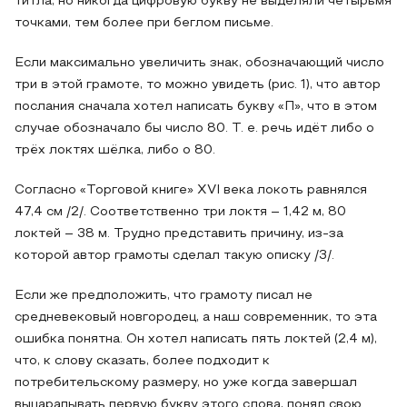
титла, но никогда цифровую букву не выделяли четырьмя
точками, тем более при беглом письме.
Если максимально увеличить знак, обозначающий число
три в этой грамоте, то можно увидеть (рис. 1), что автор
послания сначала хотел написать букву «П», что в этом
случае обозначало бы число 80. Т. е. речь идёт либо о
трёх локтях шёлка, либо о 80.
Согласно «Торговой книге» XVI века локоть равнялся
47,4 см /2/. Соответственно три локтя – 1,42 м, 80
локтей – 38 м. Трудно представить причину, из-за
которой автор грамоты сделал такую описку /3/.
Если же предположить, что грамоту писал не
средневековый новгородец, а наш современник, то эта
ошибка понятна. Он хотел написать пять локтей (2,4 м),
что, к слову сказать, более подходит к
потребительскому размеру, но уже когда завершал
выцарапывать первую букву этого слова, понял свою