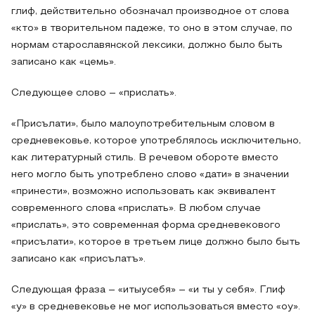
глиф, действительно обозначал производное от слова
«кто» в творительном падеже, то оно в этом случае, по
нормам старославянской лексики, должно было быть
записано как «цемь».
Следующее слово – «прислать».
«Присълати», было малоупотребительным словом в
средневековье, которое употреблялось исключительно,
как литературный стиль. В речевом обороте вместо
него могло быть употреблено слово «дати» в значении
«принести», возможно использовать как эквивалент
современного слова «прислать». В любом случае
«прислать», это современная форма средневекового
«присълати», которое в третьем лице должно было быть
записано как «присълатъ».
Следующая фраза – «итыусебя» – «и ты у себя». Глиф
«у» в средневековье не мог использоваться вместо «оу».