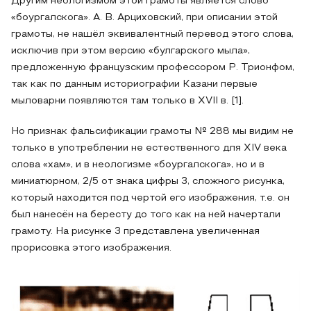
Другим неологизмом этой грамоты является слово
«боургалскога». А. В. Арциховский, при описании этой
грамоты, не нашёл эквивалентный перевод этого слова,
исключив при этом версию «булгарского мыла»,
предложенную французским профессором Р. Трионфом,
так как по данным историографии Казани первые
мыловарни появляются там только в XVII в. [1].
Но признак фальсификации грамоты № 288 мы видим не
только в употреблении не естественного для XIV века
слова «хам», и в неологизме «боургалскога», но и в
миниатюрном, 2/5 от знака цифры 3, сложного рисунка,
который находится под чертой его изображения, т.е. он
был нанесён на бересту до того как на ней начертали
грамоту. На рисунке 3 представлена увеличенная
прорисовка этого изображения.