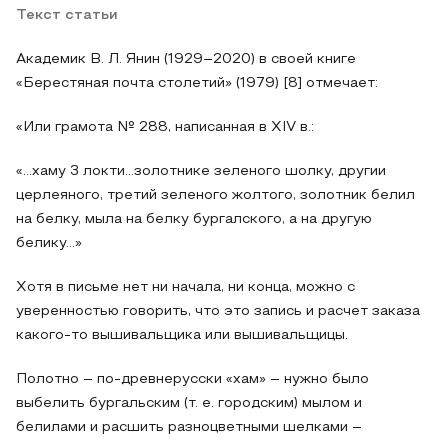
Текст статьи
Академик В. Л. Янин (1929–2020) в своей книге
«Берестяная почта столетий» (1979) [8] отмечает:
«Или грамота № 288, написанная в XIV в.:
«…хаму 3 локти…золотнике зеленого шолку, другии
церлеяного, третий зеленого жолтого, золотник белил
на белку, мыла на белку бургалского, а на другую
белику…»
Хотя в письме нет ни начала, ни конца, можно с
уверенностью говорить, что это запись и расчет заказа
какого-то вышивальщика или вышивальщицы.
Полотно – по-древнерусски «хам» – нужно было
выбелить бургальским (т. е. городским) мылом и
белилами и расшить разноцветными шелками –