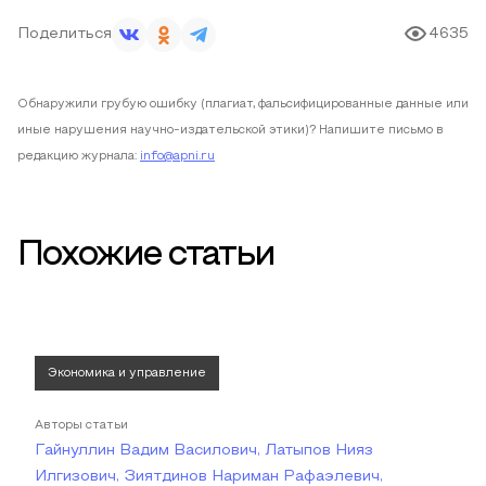
Поделиться
4635
Обнаружили грубую ошибку (плагиат, фальсифицированные данные или
иные нарушения научно-издательской этики)? Напишите письмо в
редакцию журнала:
info@apni.ru
Похожие статьи
Экономика и управление
Авторы статьи
Гайнуллин Вадим Василович, Латыпов Нияз
Илгизович, Зиятдинов Нариман Рафаэлевич,