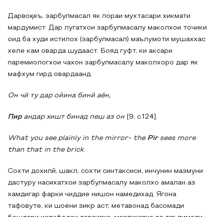
Дарвоқеъ, зарбулмасал як пораи мухтасари хикмати
мардумист. Дар лугатхои зарбулмасалу маколхои точики
оид ба худи истилох (зарбулмасал) маълумоти мушаххас
хеле кам оварда шудааст. Бояд гуфт, ки аксари
паремиологхои чахон зарбулмасалу маколхоро дар як
мафхум гирд овардаанд.
Он чӣ ту дар ойина бинӣ аён,
Пир
андар хишт бинад пеш аз он
[9, с.124].
What you see plainly in the mirror- the
Pir
sees more
than that in the brick
.
Сохти дохилй, шакл, сохти синтаксиси, инчунин мазмуни
дастуру насихатхои зарбулмасалу маколхо амалан аз
хамдигар фарки чиддие нишон намедихад. Ягона
тафовуте, ки шоёни зикр аст, метавонад басомади