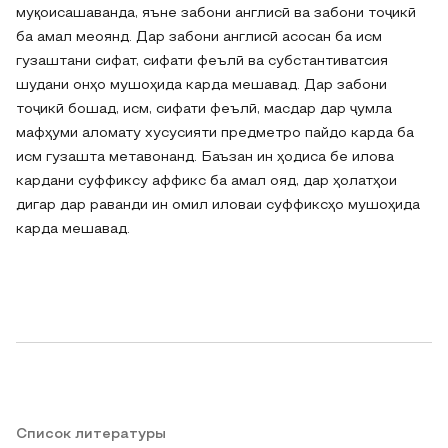
муқоисашаванда, яъне забони англисӣ ва забони тоҷикӣ
ба амал меоянд. Дар забони англисӣ асосан ба исм
гузаштани сифат, сифати феълӣ ва субстантиватсия
шудани онҳо мушоҳида карда мешавад. Дар забони
тоҷикӣ бошад, исм, сифати феълӣ, масдар дар ҷумла
мафҳуми аломату хусусияти предметро пайдо карда ба
исм гузашта метавонанд. Баъзан ин ҳодиса бе илова
кардани суффиксу аффикс ба амал ояд, дар ҳолатҳои
дигар дар раванди ин омил иловаи суффиксҳо мушоҳида
карда мешавад.
Список литературы