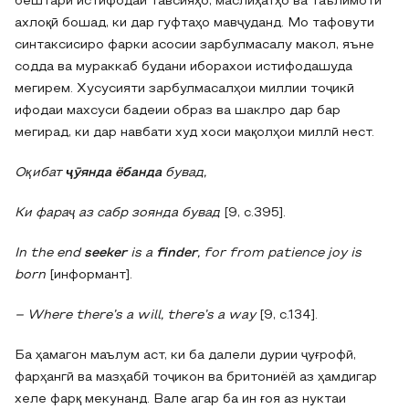
бештари истифодаи тавсияҳо, маслиҳатҳо ва таълимоти
ахлоқӣ бошад, ки дар гуфтаҳо мавҷуданд. Мо тафовути
синтаксисиро фарки асосии зарбулмасалу макол, яъне
содда ва мураккаб будани иборахои истифодашуда
мегирем. Хусусияти зарбулмасалҳои миллии тоҷикӣ
ифодаи махсуси бадеии образ ва шаклро дар бар
мегирад, ки дар навбати худ хоси мақолҳои миллӣ нест.
Оқибат
ҷӯянда ёбанда
бувад,
Ки фараҷ аз сабр зоянда бувад
[9, с.395].
In the end
seeker
is a
finder
, for from patience joy is
born
[информант].
– Where there’s a will, there’s a way
[9, с.134].
Ба ҳамагон маълум аст, ки ба далели дурии ҷуғрофӣ,
фарҳангӣ ва мазҳабӣ тоҷикон ва бритониёӣ аз ҳамдигар
хеле фарқ мекунанд. Вале агар ба ин ғоя аз нуктаи