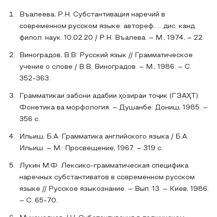
Въалеева, Р.Н. Субстантивация наречий в
современном русском языке: автореф. … дис. канд.
филол. наук. 10.02.20 / Р.Н. Въалева. – М., 1974, – 22.
Виноградов, В.В. Русский язык // Грамматическое
учение о слове / В.В. Виноградов. – М., 1986. – С.
352-363.
Грамматикаи забони адабии ҳозираи тоҷик (ГЗАҲТ).
Фонетика ва морфология. – Душанбе: Дониш, 1985. –
356 с.
Ильиш, Б.А. Грамматика английского языка / Б.А.
Ильиш. – М.: Просвещение, 1967. – 319 с.
Лукин М.Ф. Лексико-грамматическая специфика
наречных субстантиватов в современном русском
языке // Русское языкознание. – Вып. 13. – Киев, 1986.
– С. 65-70.