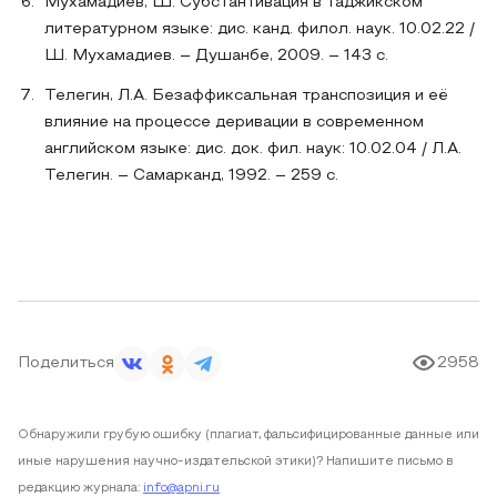
Мухамадиев, Ш. Субстантивация в таджикском
литературном языке: дис. канд. филол. наук. 10.02.22 /
Ш. Мухамадиев. – Душанбе, 2009. – 143 с.
Телегин, Л.А. Безаффиксальная транспозиция и её
влияние на процессе деривации в современном
английском языке: дис. док. фил. наук: 10.02.04 / Л.А.
Телегин. – Самарканд, 1992. – 259 с.
Поделиться
2958
Обнаружили грубую ошибку (плагиат, фальсифицированные данные или
иные нарушения научно-издательской этики)? Напишите письмо в
редакцию журнала:
info@apni.ru