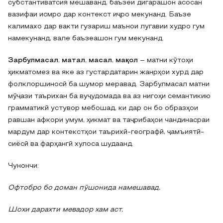
субстантиватсия мешаванд, баъзеи дигарашон асосан
вазифаи исмро дар контекст иҷро мекунанд. Баъзе
калимахо дар вакти гузариш маънои лугавии худро гум
намекунанд, вале баъзеашон гум мекунанд.
Зарбулмасал
,
матал
,
масал
,
мақол
– матни кӯтоҳи
ҳикматомез ва яке аз густардатарин жанрҳои хурд дар
фолклоршиносӣ ба шумор меравад. Зарбулмасал матни
мӯҷази таърихан ба вуҷудомада ва аз нигоҳи семантикию
грамматикӣ устувор мебошад, ки дар он бо образҳои
равшан афкори умум, ҳикмат ва таҷрибаҳои чандинасраи
мардум дар контекстҳои таърихӣ-географӣ, ҷамъиятӣ-
сиёсӣ ва фарҳангӣ хулоса шудаанд.
Чунончи:
Офтобро бо доман пӯшонида намешавад.
Шохи дарахти мевадор хам аст.