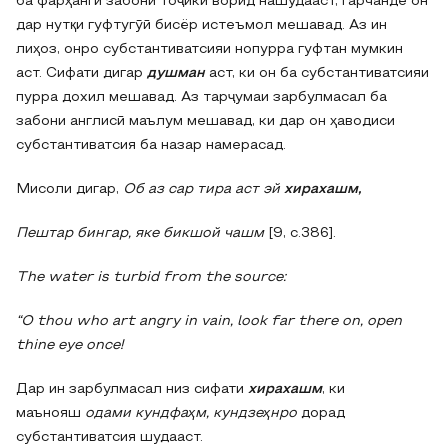
ба фарҳанги забони тоҷикӣ ворид нашудааст, гарчанде он
дар нутқи гуфтугӯӣ бисёр истеъмол мешавад. Аз ин
лиҳоз, онро субстантиватсияи нопурра гуфтан мумкин
аст. Сифати дигар
душман
аст, ки он ба субстантиватсияи
пурра дохил мешавад. Аз тарҷумаи зарбулмасал ба
забони англисӣ маълум мешавад, ки дар он ҳаводиси
субстантиватсия ба назар намерасад.
Мисоли дигар,
Об аз сар тира аст эй
хирахашм,
Пештар бингар, яке бикшой чашм
[9, с.386].
The water is turbid from the source:
“O thou who art angry in vain, look far there on, open
thine eye once!
Дар ин зарбулмасал низ сифати
хирахашм
, ки
маънояш
одами кундфаҳм, кундзеҳнро
дорад
субстантиватсия шудааст.