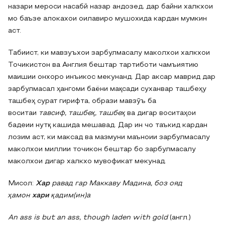
назари мероси насабй назар андозед, дар байни халкхои
мо баъзе алокахои оилавиро мушохида кардан мумкин
аст.
Табиист, ки мавзуъхои зарбулмасалу маколхои халкхои
Точикистон ва Англия бештар тартиботи чамъиятию
маишии онхоро инъикос мекунанд. Дар аксар маврид дар
зарбулмасал ҳангоми баёни мақсади суханвар ташбеҳу
ташбеҳ сурат гирифта, образи мавзӯъ ба
воситаи
тавсиф
,
ташбеҳ
,
ташбеҳ
ва дигар воситаҳои
бадеии нутқ кашида мешавад. Дар ин чо таъкид кардан
лозим аст, ки максад ва мазмуни маъноии зарбулмасалу
маколхои миллии точикон бештар бо зарбулмасалу
маколхои дигар халкхо мувофикат мекунад.
Мисол:
Хар
равад гар Маккаву Мадина, боз ояд
ҳамон
хари
қадим(ин)а
An ass is but an ass, though laden with gold
(англ.)