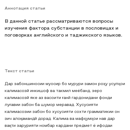
Аннотация статьи
В данной статье рассматриваются вопросы
изучения фактора субстанции в пословицах и
поговорках английского и таджикского языков.
Текст статьи
Дар забоншиносии муосир бо мурури замон роҳу усулҳои
калимасозӣ инкишоф ва такмил меёбанд, зеро
калимасозӣ яке аз васоити ғанӣ гардонидани фонди
луғавии забон ба шумор меравад. Хусусияти
калимасозии забон бо хусусияти сохти грамматикии он
зич алоқамандӣ дорад. Калима ва мафҳумҳои нав дар
вақти зарурияти номбар кардани предмет ё ифодаи