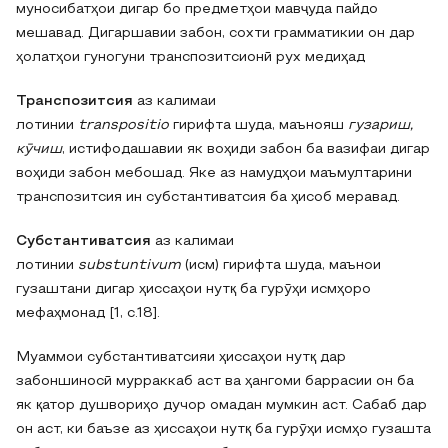
муносибатҳои дигар бо предметҳои мавҷуда пайдо
мешавад. Дигаршавии забон, сохти грамматикии он дар
ҳолатҳои гуногуни транспозитсионӣ рух медиҳад
Транспозитсия
аз калимаи
лотинии
transpositio
гирифта шуда, маънояш
гузариш,
кӯчиш
, истифодашавии як воҳиди забон ба вазифаи дигар
воҳиди забон мебошад. Яке аз намудҳои маъмултарини
транспозитсия ин субстантиватсия ба ҳисоб меравад.
Субстантиватсия
аз калимаи
лотинии
substuntivum
(исм) гирифта шуда, маънои
гузаштани дигар ҳиссаҳои нутқ ба гурӯҳи исмҳоро
мефаҳмонад [1, с.18].
Муаммои субстантиватсияи ҳиссаҳои нутқ дар
забоншиносӣ мурраккаб аст ва ҳангоми баррасии он ба
як қатор душвориҳо дучор омадан мумкин аст. Сабаб дар
он аст, ки баъзе аз ҳиссаҳои нутқ ба гурӯҳи исмҳо гузашта