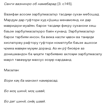
Санги вазнинро об намебарад
[3, с.145]
.
Вазифаи асосии зарбулмасалҳо тасдиқи сухан мебошад.
Мардум дар гуфтори худ кӯшиш менамоянд, ки дар
мавридҳои муайян, барои тасдиқи фикру суханони хеш
баъзе зарбулмасалҳоро баён кунанд. Зарбулмасалҳо
барои тарбияи инсон, ба вижа насли ҷавон ва танқиди
хислатҳову рафтору гуфтори номатлуби баъзе ашхоси
ҷомеа мавқеи муҳим доранд. Аз ин рӯ бисёре аз
донишмандон ба ҷиҳати тарбиявию ахлоқии зарбулмасалу
мақол таваҷҷуҳи махсус зоҳир кардаанд.
Масалан:
Бори каҷ ба манзил намерасад.
Бо моҳ шинӣ, моҳ шавӣ,
Бо дег шинӣ, сиёҳ шавӣ.