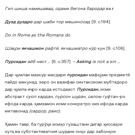
Гил шиша намешавад, одами бегона бародар
ва ғ.
Дузд дуздро
дар шаби тор мешиносад
[9, с.194].
Do in Rome as the Romans do
.
Шаҳри
якчашмон
рафтӣ, якчашматро кӯр кун
[9, с.106].
Пурсидан
айб нест ..
. [6, с.357].
~
Asking
is not a sin ...
Дар ҷумлаи мазкур масдари
пурсидан
мафҳуми предметӣ
пайдо мекунад, зеро он вазифаи синтаксисии мубтадоро
дар ҷумла иҷро карда истодааст.
Пурсидан,
исми
абстракт
суол кардан, пурсон шудан, салом гуфтан-
ро
ифода карда, ҳамзамон исми конкретро низ ифода карда
метавонад
(сардор, раис).
Ҳамин тавр, ба гурӯҳи исмҳо гузаштани дигар ҳиссаҳои
нутқ ва субстантиватсия шудани онҳо дар забонҳои