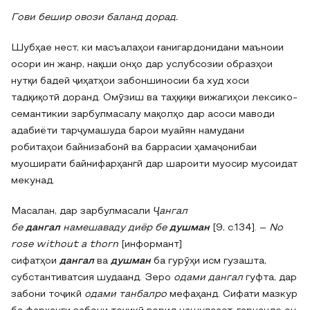
Гови бешир овози баланд дорад.
Шубҳае нест, ки масъалаҳои ғанигардонидани маъноии
осори ин жанр, нақши онҳо дар услубсозии образҳои
нутқи бадеӣ ҷиҳатҳои забоншиносии ба худ хоси
тадқиқотӣ доранд. Омӯзиш ва таҳқиқи вижагиҳои лексико-
семантикии зарбулмасалу мақолҳо дар асоси маводи
адабиёти тарҷумашуда барои муайян намудани
робитаҳои байнизабонӣ ва баррасии ҳамаҷонибаи
муоширати байнифарҳангӣ дар шароити муосир мусоидат
мекунад.
Масалан, дар зарбулмасали
Ҷангал
бе
дангал
намешаваду диёр бе
душман
[9, с.134]. –
No
rose without a thorn
[информант]
сифатҳои
дангал
ва
душман
ба гурӯҳи исм гузашта,
субстантиватсия шудаанд. Зеро
одами дангал
гуфта, дар
забони тоҷикӣ
одами танбалро
мефаҳанд. Сифати мазкур