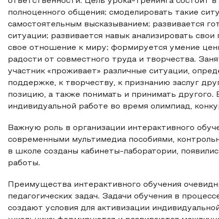
ответственности. Цель урока-тренинга состоит в
полноценного общения; смоделировать такие ситу
самостоятельным высказыванием; развивается го
ситуации; развивается навык анализировать свои
свое отношение к миру; формируется умение цени
радости от совместного труда и творчества. Заня
участник «проживает» различные ситуации, опреде
поддержке, к творчеству, к признанию заслуг дру
позицию, а также понимать и принимать другого. 
индивидуальной работе во время олимпиад, конку
Важную роль в организации интерактивного обуч
современными мультимедиа пособиями, контрольн
в школе созданы кабинеты-лаборатории, появилис
работы.
Преимущества интерактивного обучения очевидны
педагогических задач. Задачи обучения в процес
создают условия для активизации индивидуально