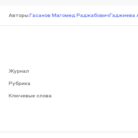
Автор
ы
:
Гасанов Магомед Раджабович
Гаджиева 
Журнал
Рубрика
Ключевые слова