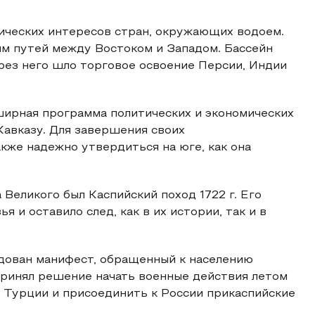
ических интересов стран, окружающих водоем.
м путей между Востоком и Западом. Бассейн
ерез него шло торговое освоение Персии, Индии
ширная программа политических и экономических
Кавказу. Для завершения своих
кже надежно утвердиться на юге, как она
Великого был Каспийский поход 1722 г. Его
 и оставило след, как в их истории, так и в
родован манифест, обращенный к населению
 принял решение начать военные действия летом
о Турции и присоединить к России прикаспийские