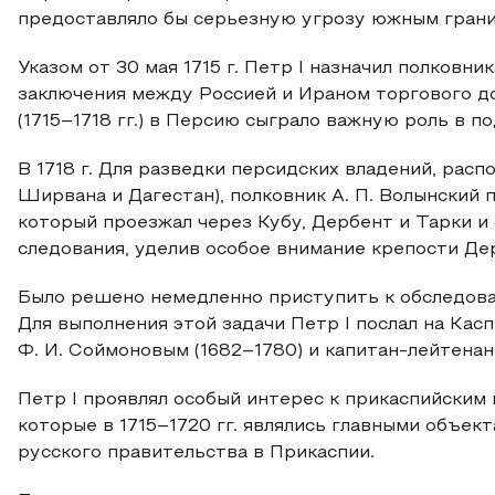
предоставляло бы серьезную угрозу южным грани
Указом от 30 мая 1715 г. Петр I назначил полковни
заключения между Россией и Ираном торгового до
(1715–1718 гг.) в Персию сыграло важную роль в п
В 1718 г. Для разведки персидских владений, рас
Ширвана и Дагестан), полковник А. П. Волынский 
который проезжал через Кубу, Дербент и Тарки и
следования, уделив особое внимание крепости Дербе
Было решено немедленно приступить к обследова
Для выполнения этой задачи Петр I послал на Кас
Ф. И. Соймоновым (1682–1780) и капитан-лейтенан
Петр I проявлял особый интерес к прикаспийским 
которые в 1715–1720 гг. являлись главными объе
русского правительства в Прикаспии.