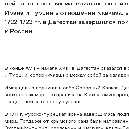
ней на конкретных материалах говоритс
Ирана и Турции в отношении Кавказа, в
1722-1723 гг. в Дагестан завершился 
к России.
В конце XVII – начале XVIII в. Дагестан оказался
и Турции, соперничавших между собой за овладен
Имея целью подчинить себе Северный Кавказ, Да
конкретных мер – отправила на Кавказ эмиссаров
владетелей на сторону султана.
В 1711 г. Русско-турецкая война завершилась по
мира. Тогда же от крымского хана были направле
Султан-Муту эндиреевскому и шамхалу Адиль-Гирею