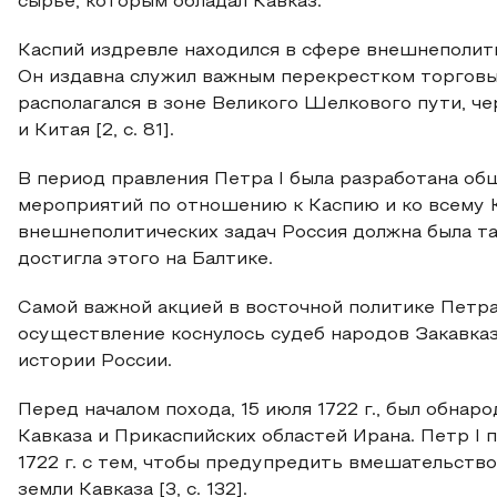
сырье, которым обладал Кавказ.
Каспий издревле находился в сфере внешнеполит
Он издавна служил важным перекрестком торговы
располагался в зоне Великого Шелкового пути, ч
и Китая [2, с. 81].
В период правления Петра I была разработана об
мероприятий по отношению к Каспию и ко всему 
внешнеполитических задач Россия должна была та
достигла этого на Балтике.
Самой важной акцией в восточной политике Петра 
осуществление коснулось судеб народов Закавказья
истории России.
Перед началом похода, 15 июля 1722 г., был обна
Кавказа и Прикаспийских областей Ирана. Петр I
1722 г. с тем, чтобы предупредить вмешательств
земли Кавказа [3, с. 132].