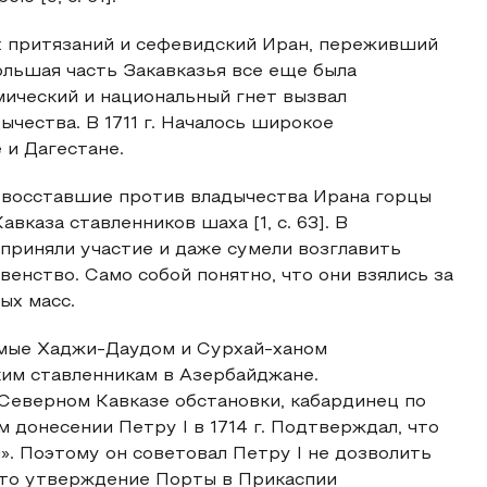
ых притязаний и сефевидский Иран, переживший
ольшая часть Закавказья все еще была
мический и национальный гнет вызвал
чества. В 1711 г. Началось широкое
 и Дагестане.
то восставшие против владычества Ирана горцы
вказа ставленников шаха [1, с. 63]. В
приняли участие и даже сумели возглавить
енство. Само собой понятно, что они взялись за
ых масс.
яемые Хаджи-Даудом и Сурхай-ханом
ким ставленникам в Азербайджане.
Северном Кавказе обстановки, кабардинец по
 донесении Петру I в 1714 г. Подтверждал, что
». Поэтому он советовал Петру I не дозволить
что утверждение Порты в Прикаспии