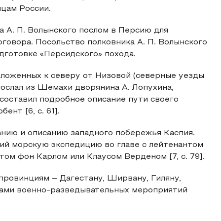
цам России.
ка А. П. Волынского послом в Персию для
говора. Посольство полковника А. П. Волынского
одготовке «Персидского» похода.
положенных к северу от Низовой (северные уезды
послал из Шемахи дворянина А. Лопухина,
 составил подробное описание пути своего
нт [6, с. 61].
нию и описанию западного побережья Каспия.
пий морскую экспедицию во главе с лейтенантом
том фон Карлом или Клаусом Верденом [7, с. 79].
провинциям – Дагестану, Ширвану, Гиляну,
ктами военно-разведывательных мероприятий