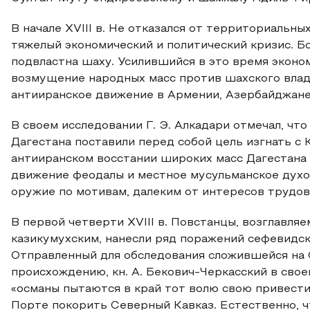
В начале XVIII в. Не отказался от территориальн
тяжелый экономический и политический кризис. Б
подвластна шаху. Усилившийся в это время эконо
возмущение народных масс против шахского влады
антииранское движение в Армении, Азербайджане
В своем исследовании Г. Э. Алкадари отмечал, ч
Дагестана поставили перед собой цель изгнать с Ка
антииранском восстании широких масс Дагестана 
движение феодалы и местное мусульманское духов
оружие по мотивам, далеким от интересов трудов
В первой четверти XVIII в. Повстанцы, возглавл
казикумухским, нанесли ряд поражений сефевидс
Отправленный для обследования сложившейся на 
происхождению, кн. А. Бекович-Черкасский в своем
«османы пытаются в край тот волю свою привести
Порте покорить Северный Кавказ. Естественно, 