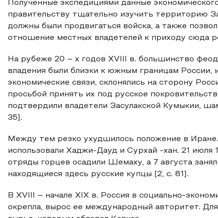
Полученные экспедициями данные экономического,
правительству тщательно изучить территорию За
должны были продвигаться войска, а также позвол
отношение местных владетелей к приходу сюда р
На рубеже 20 – х годов XVIII в. большинство феод
владения были близки к южным границам России, 
экономические связи, склонялись на сторону Рос
просьбой принять их под русское покровительство
подтвердили владетели Засулакской Кумыкии, шамха
35].
Между тем резко ухудшилось положение в Иране
использовали Хаджи-Дауд и Сурхай -хан. 21 июля
отряды горцев осадили Шемаху, а 7 августа заня
находящиеся здесь русские купцы [2, с. 81].
В XVIII – начале XIX в. Россия в социально-экон
окрепла, вырос ее международный авторитет. Д