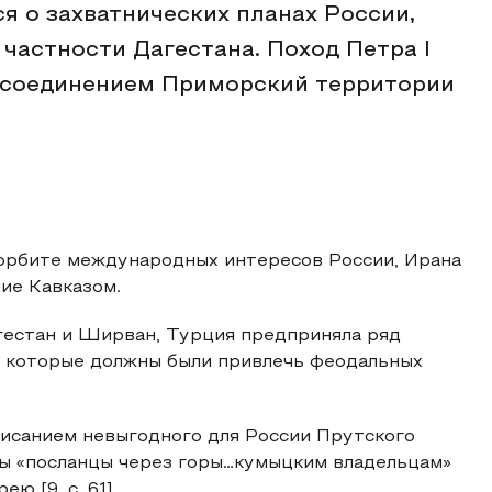
я о захватнических планах России,
 частности Дагестана. Поход Петра I
присоединением Приморский территории
 в орбите международных интересов России, Ирана
ие Кавказом.
гестан и Ширван, Турция предприняла ряд
, которые должны были привлечь феодальных
дписанием невыгодного для России Прутского
ны «посланцы через горы…кумыцким владельцам»
 [9, с. 61].