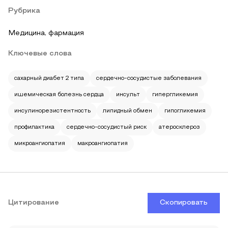
Рубрика
Медицина, фармация
Ключевые слова
сахарный диабет 2 типа
сердечно-сосудистые заболевания
ишемическая болезнь сердца
инсульт
гипергликемия
инсулинорезистентность
липидный обмен
гипогликемия
профилактика
сердечно-сосудистый риск
атеросклероз
микроангиопатия
макроангиопатия
Цитирование
Скопировать