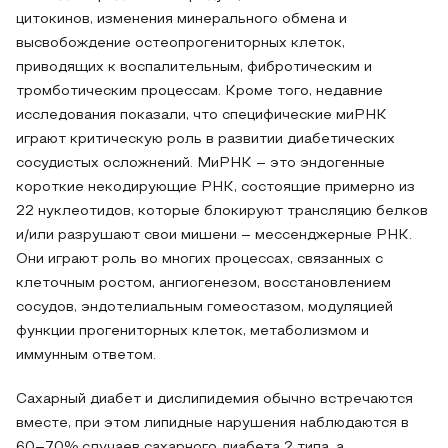
цитокинов, изменения минерального обмена и
высвобождение остеопрогениторных клеток,
приводящих к воспалительным, фибротическим и
тромботическим процессам. Кроме того, недавние
исследования показали, что специфические миРНК
играют критическую роль в развитии диабетических
сосудистых осложнений. МиРНК – это эндогенные
короткие некодирующие РНК, состоящие примерно из
22 нуклеотидов, которые блокируют трансляцию белков
и/или разрушают свои мишени – мессенджерные РНК.
Они играют роль во многих процессах, связанных с
клеточным ростом, ангиогенезом, восстановлением
сосудов, эндотелиальным гомеостазом, модуляцией
функции прогениторных клеток, метаболизмом и
иммунным ответом.
Сахарный диабет и дислипидемия обычно встречаются
вместе, при этом липидные нарушения наблюдаются в
60–70% случаев сахарного диабета 2 типа, а