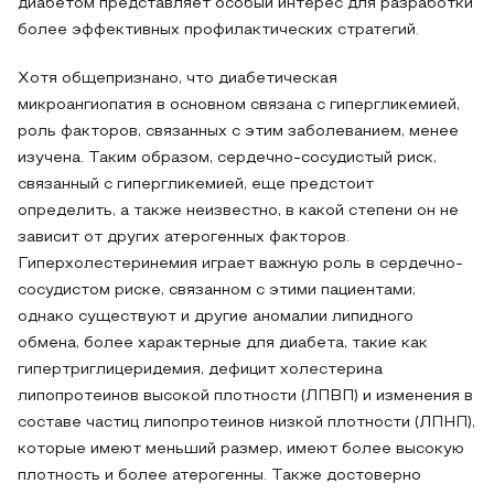
диабетом представляет особый интерес для разработки
более эффективных профилактических стратегий.
Хотя общепризнано, что диабетическая
микроангиопатия в основном связана с гипергликемией,
роль факторов, связанных с этим заболеванием, менее
изучена. Таким образом, сердечно-сосудистый риск,
связанный с гипергликемией, еще предстоит
определить, а также неизвестно, в какой степени он не
зависит от других атерогенных факторов.
Гиперхолестеринемия играет важную роль в сердечно-
сосудистом риске, связанном с этими пациентами;
однако существуют и другие аномалии липидного
обмена, более характерные для диабета, такие как
гипертриглицеридемия, дефицит холестерина
липопротеинов высокой плотности (ЛПВП) и изменения в
составе частиц липопротеинов низкой плотности (ЛПНП),
которые имеют меньший размер, имеют более высокую
плотность и более атерогенны. Также достоверно