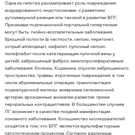
Одна из гипотез рассматривает роль повреждения,
индуцированного эндотоксинами, с развитием
аутоиммунной реакции или таковой в развитии ВПГ.
Причинами подпеченочной портальной гипертензии
могут быть: гнойно-воспалительные заболевания
брюшной полости (в частности, сепсис, перитонит,
острый аппендицит, омфалит, пупочный сепсис,
пилефлебит после катетеризации пупочной вены у
детей), забрюшинный фиброз, миелопролиферативные
заболевания, болезнь Ходжкина, опухоли забрюшинного
пространства; травмы, ятрогенные повреждения, в том
числе абдоминальные операции, трансплантация
поджелудочной железы; аневризма селезеночной
артерии, врожденные аномалии развития, прием
пероральных контрацептивов. В большинстве случаев
ПГ возникает в качестве поздней манифестации
основного заболевания. Большинство исследователей
сходятся в том, что ВПГ является мультифакторным
патологическим процессом. Согласно различным