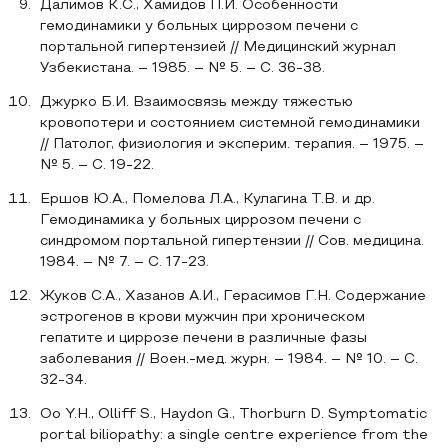
Далимов К.С., Хамидов П.И. Особенности
гемодинамики у больных циррозом печени с
портальной гипертензией // Медицинский журнал
Узбекистана. – 1985. – № 5. – С. 36-38.
Джурко Б.И. Взаимосвязь между тяжестью
кровопотери и состоянием системной гемодинамики
// Патолог, физиология и эксперим. терапия. – 1975. –
№ 5. – С. 19-22.
Ершов Ю.А., Помелова Л.А., Кулагина Т.В. и др.
Гемодинамика у больных циррозом печени с
синдромом портальной гипертензии // Сов. медицина.
1984. – № 7. – С. 17-23.
Жуков С.А., Хазанов А.И., Герасимов Г.Н. Содержание
эстрогенов в крови мужчин при хроническом
гепатите и циррозе печени в различные фазы
заболевания // Воен.-мед. журн. – 1984. – № 10. – С.
32-34.
Oo Y.H., Olliff S., Haydon G., Thorburn D. Symptomatic
portal biliopathy: a single centre experience from the