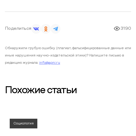
Поделиться
3190
Обнаружили грубую ошибку (плагиат, фальсифицированные данные или
иные нарушения научно-издательской этики)? Напишите письмо в
редакцию журнала:
info@apni.ru
Похожие статьи
Социология