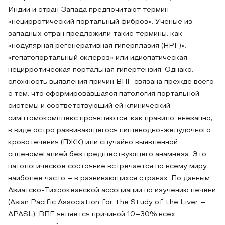
Индии и стран Запада предпочитают термин
«нецирротический портальный фиброз». Ученые из
западных стран предложили такие термины, как
«нодулярная регенеративная гиперплазия (НРГ)»,
«гепатопортальный склероз» или идиопатическая
нецирротическая портальная гипертензия. Однако,
сложность выявления причин ВПГ связана прежде всего
с тем, что сформировавшаяся патология портальной
системы и соответствующий ей клинический
симптомокомплекс проявляются, как правило, внезапно,
в виде остро развивающегося пищеводно-желудочного
кровотечения (ПЖК) или случайно выявленной
спленомегалией без предшествующего анамнеза. Это
патологическое состояние встречается по всему миру,
наиболее часто – в развивающихся странах. По данным
Азиатско-Тихоокеанской ассоциации по изучению печени
(Asian Pacific Association for the Study of the Liver –
APASL), ВПГ является причиной 10–30% всех