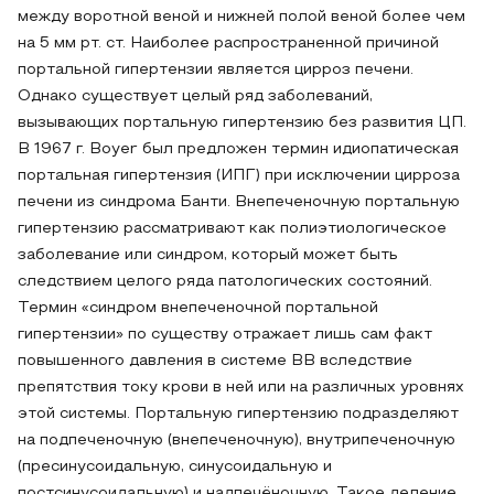
между воротной веной и нижней полой веной более чем
на 5 мм рт. ст. Наиболее распространенной причиной
портальной гипертензии является цирроз печени.
Однако существует целый ряд заболеваний,
вызывающих портальную гипертензию без развития ЦП.
В 1967 г. Boyer был предложен термин идиопатическая
портальная гипертензия (ИПГ) при исключении цирроза
печени из синдрома Банти. Внепеченочную портальную
гипертензию рассматривают как полиэтиологическое
заболевание или синдром, который может быть
следствием целого ряда патологических состояний.
Термин «синдром внепеченочной портальной
гипертензии» по существу отражает лишь сам факт
повышенного давления в системе ВВ вследствие
препятствия току крови в ней или на различных уровнях
этой системы. Портальную гипертензию подразделяют
на подпеченочную (внепеченочную), внутрипеченочную
(пресинусоидальную, синусоидальную и
постсинусоидальную) и надпечёночную. Такое деление