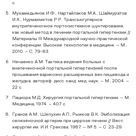
с.
Мухамедьянов И.Ф., Нартайлаков М.А., Шаймуратов
И.Х., Нурмахметов Р.Р. Трансъюгулярное
внутрипеченочное портосистемное шунтирование,
как новый метод в лечении портальной гипертензии //
Материалы III Международной научно-практической
конференции: Высокие технологии в медицине. – М.,
2010. – С. 79-83.
Нечаенко А.М. Тактика ведения больных с
внепеченочной портальной гипертензией после
прошивания варикозно расширенных вен пищевода и
желудка: автореф. дисс. канд. мед. наук. – М., 2004. –
22 с.
Пациора М.Д. Хирургия портальной гипертензии. – М.:
Медицина, 1974. – 407 с.
Гранов A.M., Шелухин А.П., Рыжков В.К. Эмболизация
селезёночной артерии при циррозе печени // Вест,
хирургии им. И.И. Грекова. 1987. – № 5. – С. 23-29.