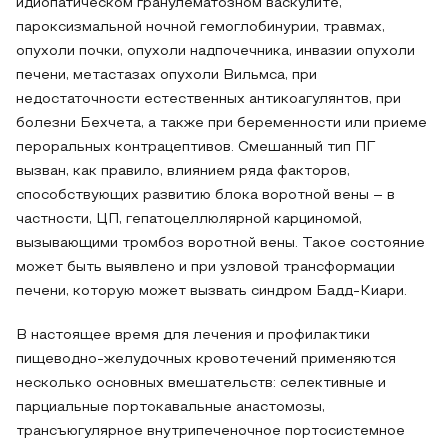
идиопатическом гранулематозном васкулите,
пароксизмальной ночной гемоглобинурии, травмах,
опухоли почки, опухоли надпочечника, инвазии опухоли
печени, метастазах опухоли Вильмса, при
недостаточности естественных антикоагулянтов, при
болезни Бехчета, а также при беременности или приеме
пероральных контрацептивов. Смешанный тип ПГ
вызван, как правило, влиянием ряда факторов,
способствующих развитию блока воротной вены – в
частности, ЦП, гепатоцеллюлярной карциномой,
вызывающими тромбоз воротной вены. Такое состояние
может быть выявлено и при узловой трансформации
печени, которую может вызвать синдром Бадд-Киари.
В настоящее время для лечения и профилактики
пищеводно-желудочных кровотечений применяются
несколько основных вмешательств: селективные и
парциальные портокавальные анастомозы,
трансъюгулярное внутрипеченочное портосистемное