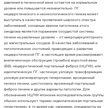
давления в печеночной вене остается на нормальном
уровне или повышается незначительно. ПГ
нецирротического и неонкологического генеза может
выступать в качестве проявления широкого спектра
заболеваний, основным звеном патогенеза этого
синдрома является поражение сосудистой системы
печени на различных уровнях – от микроциркуляторного
до магистральных сосудов. В качестве заболеваний и
патологических состояний, приводящих к развитию
нецирротической ПГ, в настоящее время рассматривают:
внепеченочную обструкцию (тромбоз) воротной вены
(ВВ), нецирротический портальный фиброз (НЦПФ), или
идиопатическую ПГ, частичную узловую трансформацию,
узловую регенераторную гиперплазию, врожденный
пелиоз печени, шистосомоз, вроженный портальный
фиброз печени и другие варианты патологии. Для
обозначения НЦПФ японские исследовательские группы
обычно используют термин «идиопатическая портальная
гипертензия», в то время как, например, специалисты из