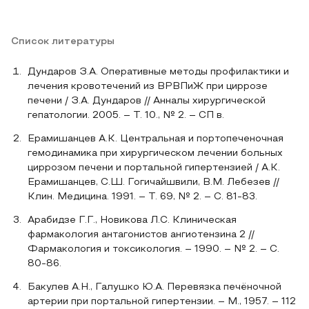
Список литературы
Дундаров З.А. Оперативные методы профилактики и
лечения кровотечений из ВРВПиЖ при циррозе
печени / З.А. Дундаров // Анналы хирургической
гепатологии. 2005. – Т. 10., № 2. – СП в.
Ерамишанцев А.К. Центральная и портопеченочная
гемодинамика при хирургическом лечении больных
циррозом печени и портальной гипертензией / А.К.
Ерамишанцев, С.Ш. Гогичайшвили, В.М. Лебезев //
Клин. Медицина. 1991. – Т. 69, № 2. – С. 81-83.
Арабидзе Г.Г., Новикова Л.С. Клиническая
фармакология антагонистов ангиотензина 2 //
Фармакология и токсикология. – 1990. – № 2. – С.
80-86.
Бакулев А.Н., Галушко Ю.А. Перевязка печёночной
артерии при портальной гипертензии. – М., 1957. – 112