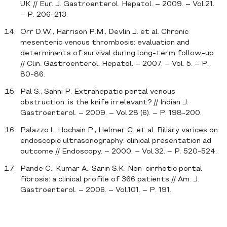
UK // Eur. J. Gastroenterol. Hepatol. – 2009. – Vol.21.
– P. 206-213.
Orr D.W., Harrison P.M., Devlin J. et al. Chronic
mesenteric venous thrombosis: evaluation and
determinants of survival during long-term follow-up
// Clin. Gastroenterol. Hepatol. – 2007. – Vol. 5. – P.
80-86.
Pal S., Sahni P. Extrahepatic portal venous
obstruction: is the knife irrelevant? // Indian J.
Gastroenterol. – 2009. – Vol.28 (6). – P. 198-200.
Palazzo l., Hochain P., Helmer C. et al. Biliary varices on
endoscopic ultrasonography: clinical presentation ad
outcome // Endoscopy. – 2000. – Vol.32. – P. 520-524.
Pande C., Kumar A., Sarin S.K. Non-cirrhotic portal
fibrosis: a clinical profile of 366 patients // Am. J.
Gastroenterol. – 2006. – Vol.101. – P. 191.