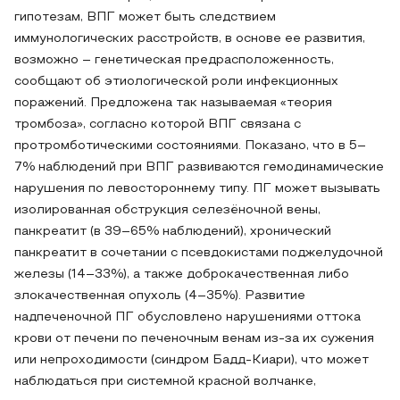
гипотезам, ВПГ может быть следствием
иммунологических расстройств, в основе ее развития,
возможно – генетическая предрасположенность,
сообщают об этиологической роли инфекционных
поражений. Предложена так называемая «теория
тромбоза», согласно которой ВПГ связана с
протромботическими состояниями. Показано, что в 5–
7% наблюдений при ВПГ развиваются гемодинамические
нарушения по левостороннему типу. ПГ может вызывать
изолированная обструкция селезёночной вены,
панкреатит (в 39–65% наблюдений), хронический
панкреатит в сочетании с псевдокистами поджелудочной
железы (14–33%), а также доброкачественная либо
злокачественная опухоль (4–35%). Развитие
надпеченочной ПГ обусловлено нарушениями оттока
крови от печени по печеночным венам из-за их сужения
или непроходимости (синдром Бадд-Киари), что может
наблюдаться при системной красной волчанке,