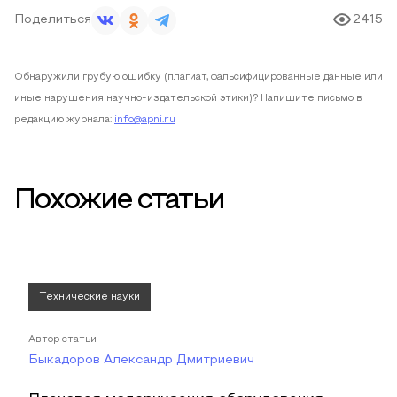
Поделиться
2415
Обнаружили грубую ошибку (плагиат, фальсифицированные данные или
иные нарушения научно-издательской этики)? Напишите письмо в
редакцию журнала:
info@apni.ru
Похожие статьи
Технические науки
Автор статьи
Быкадоров Александр Дмитриевич