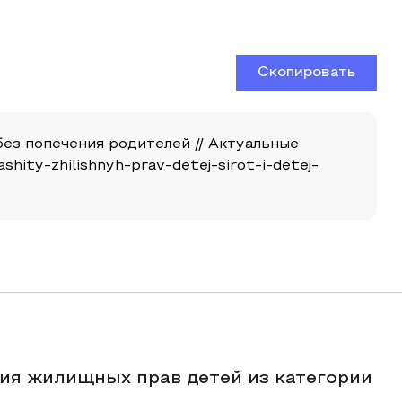
Скопировать
ез попечения родителей // Актуальные
zashity-zhilishnyh-prav-detej-sirot-i-detej-
ия жилищных прав детей из категории