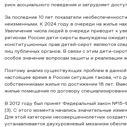
риск асоциального поведения и затрудняет доступ
За последние 10 лет показатели необеспеченност
неизменными. К 2024 году в очереди на жилье нах
Увеличение числа людей в очереди приводит к ув
регионах России дети-сироты вынуждены ожидать
конституционных прав детей-сирот являются сл
лиц публичных органов. В связи с этим дети-сиро
особое значение вопросам защиты и реализации 
Поэтому анализ существующих проблем в данной
настоящее время в России ситуация такова, что д
собственниками жилья по достижении 18 лет. Вме
жилые помещения по договору специализированно
В 2012 году был принят Федеральный закон №15-ФЗ
[3]. С этого момента начались значительные изме
Для этой категории несовершеннолетних создает
устанавливается двухуровневый механизм обеспе