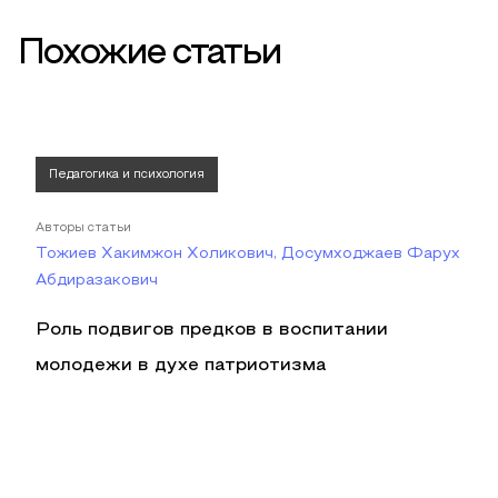
Похожие статьи
Педагогика и психология
Авторы статьи
Тожиев Хакимжон Холикович, Досумходжаев Фарух
Абдиразакович
Роль подвигов предков в воспитании
молодежи в духе патриотизма