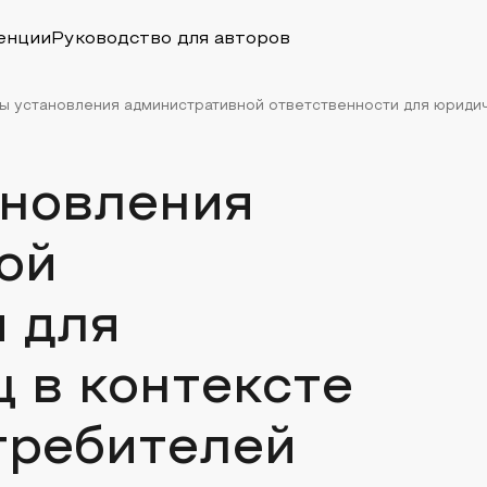
енции
Руководство для авторов
 установления административной ответственности для юридичес
новления
ой
 для
 в контексте
требителей