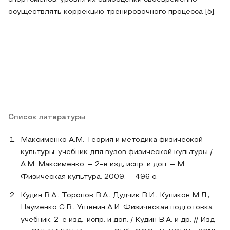
осуществлять коррекцию тренировочного процесса [5].
Список литературы
Максименко А.М. Теория и методика физической
культуры: учебник для вузов физической культуры /
А.М. Максименко. – 2-е изд, испр. и доп. – М. :
Физическая культура, 2009. – 496 с.
Кудин В.А., Торопов В.А., Дудчик В.И., Куликов М.Л.,
Науменко С.В., Ушенин А.И. Физическая подготовка:
учебник. 2-е изд., испр. и доп. / Кудин В.А. и др. // Изд-