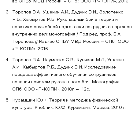
во СПБУ МВД России. – СПб.: ООО «Р-КОПИ», 2016.
Торопов В.А., Ушенин А.И., Дудчик В.И., Золотенко
Р.Б., Хыбыртов Р.Б. Рукопашный бой в теории и
практике служебной подготовки сотрудников органов
внутренних дел: монография / Под ред. проф. В.А.
Торопова // Изд-во СПБУ МВД России. – СПб.: ООО
«Р-КОПИ», 2016.
Торопов В.А., Науменко С.В., Куликов М.Л., Ушенин
А.И., Хыбыртов Р.Б., Дудчик В.И. Исследование
процесса эффективного обучения сотрудников
полиции приемам рукопашного боя: Монография-
СПб: ООО «Р-КОПИ», 2018г. – 112с.
Курамшин Ю.Ф. Теория и методика физической
культуры. Учебник. Ю.Ф. Курамшин. Москва. 2010 г.