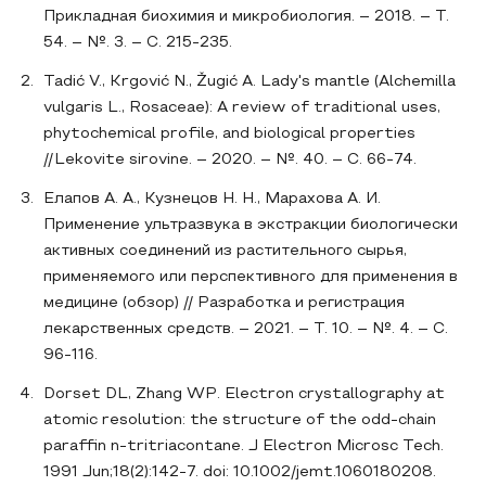
Прикладная биохимия и микробиология. – 2018. – Т.
54. – №. 3. – С. 215-235.
Tadić V., Krgović N., Žugić A. Lady's mantle (Alchemilla
vulgaris L., Rosaceae): A review of traditional uses,
phytochemical profile, and biological properties
//Lekovite sirovine. – 2020. – №. 40. – С. 66-74.
Елапов А. А., Кузнецов Н. Н., Марахова А. И.
Применение ультразвука в экстракции биологически
активных соединений из растительного сырья,
применяемого или перспективного для применения в
медицине (обзор) // Разработка и регистрация
лекарственных средств. – 2021. – Т. 10. – №. 4. – С.
96-116.
Dorset DL, Zhang WP. Electron crystallography at
atomic resolution: the structure of the odd-chain
paraffin n-tritriacontane. J Electron Microsc Tech.
1991 Jun;18(2):142-7. doi: 10.1002/jemt.1060180208.