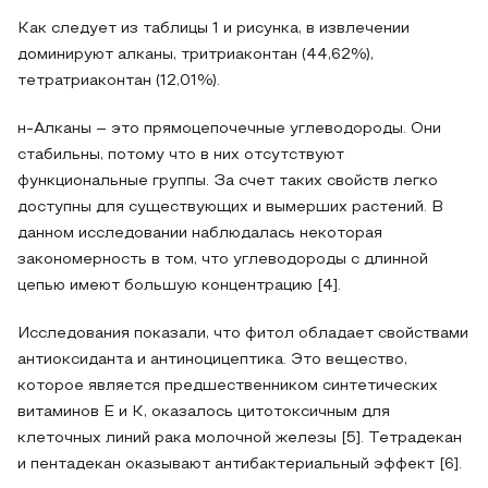
Как следует из таблицы 1 и рисунка, в извлечении
доминируют алканы, тритриаконтан (44,62%),
тетратриаконтан (12,01%).
н-Алканы – это прямоцепочечные углеводороды. Они
стабильны, потому что в них отсутствуют
функциональные группы. За счет таких свойств легко
доступны для существующих и вымерших растений. В
данном исследовании наблюдалась некоторая
закономерность в том, что углеводороды с длинной
цепью имеют большую концентрацию [4].
Исследования показали, что фитол обладает свойствами
антиоксиданта и антиноцицептика. Это вещество,
которое является предшественником синтетических
витаминов Е и К, оказалось цитотоксичным для
клеточных линий рака молочной железы [5]. Тетрадекан
и пентадекан оказывают антибактериальный эффект [6].