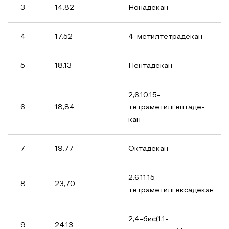
3
14,82
Нонадекан
4
17,52
4-метилтетрадекан
5
18,13
Пентадекан
2,6,10,15-
6
18,84
тетраметилгептаде-
кан
7
19,77
Октадекан
2,6,11,15-
8
23,70
тетраметилгексадекан
2,4-бис(1,1-
9
24,13