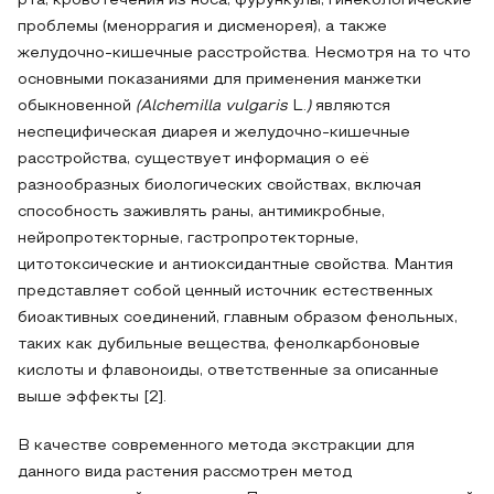
рта, кровотечения из носа, фурункулы, гинекологические
проблемы (меноррагия и дисменорея), а также
желудочно-кишечные расстройства. Несмотря на то что
основными показаниями для применения манжетки
обыкновенной
(Alchemilla vulgaris
L.
)
являются
неспецифическая диарея и желудочно-кишечные
расстройства, существует информация о её
разнообразных биологических свойствах, включая
способность заживлять раны, антимикробные,
нейропротекторные, гастропротекторные,
цитотоксические и антиоксидантные свойства. Мантия
представляет собой ценный источник естественных
биоактивных соединений, главным образом фенольных,
таких как дубильные вещества, фенолкарбоновые
кислоты и флавоноиды, ответственные за описанные
выше эффекты [2].
В качестве современного метода экстракции для
данного вида растения рассмотрен метод