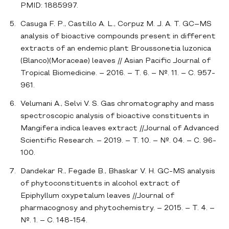
PMID: 1885997.
Casuga F. P., Castillo A. L., Corpuz M. J. A. T. GC–MS
analysis of bioactive compounds present in different
extracts of an endemic plant Broussonetia luzonica
(Blanco)(Moraceae) leaves // Asian Pacific Journal of
Tropical Biomedicine. – 2016. – Т. 6. – №. 11. – С. 957-
961.
Velumani A., Selvi V. S. Gas chromatography and mass
spectroscopic analysis of bioactive constituents in
Mangifera indica leaves extract //Journal of Advanced
Scientific Research. – 2019. – Т. 10. – №. 04. – С. 96-
100.
Dandekar R., Fegade B., Bhaskar V. H. GC-MS analysis
of phytoconstituents in alcohol extract of
Epiphyllum oxypetalum leaves //Journal of
pharmacognosy and phytochemistry. – 2015. – Т. 4. –
№. 1. – С. 148-154.