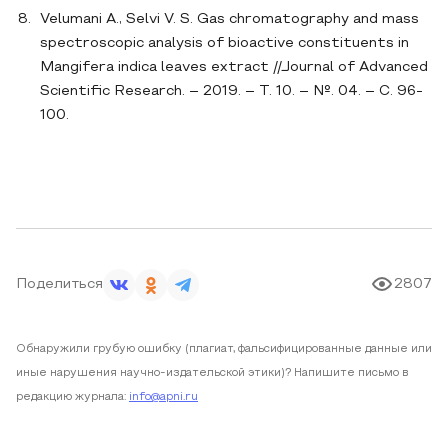
Velumani A., Selvi V. S. Gas chromatography and mass
spectroscopic analysis of bioactive constituents in
Mangifera indica leaves extract //Journal of Advanced
Scientific Research. – 2019. – Т. 10. – №. 04. – С. 96-
100.
Поделиться
2807
Обнаружили грубую ошибку (плагиат, фальсифицированные данные или
иные нарушения научно-издательской этики)? Напишите письмо в
редакцию журнала:
info@apni.ru