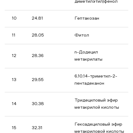
диметилэтил)фенол
10
24,81
Гептакозан
11
28,05
Фитол
n-Додецил
12
28,36
метакрилаты
6,10,14-триметил-2-
13
29,55
пентадеканон
Тридециловый эфир
14
30,38
метакрилой кислоты
Гексадециловый эфир
15
32,31
метакриловой кислоты