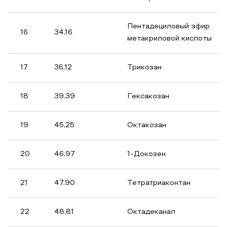
Пентадециловый эфир
16
34,16
метакриловой кислоты
17
36,12
Трикозан
18
39,39
Гексакозан
19
45,25
Октакозан
20
46,97
1-Докозен
21
47,90
Тетратриаконтан
22
48,81
Октадеканал