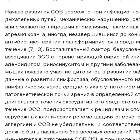
Начало развития СОВ возможно при инфекционно-
дыхательных путей, механических нарушениях, св
или с челюстно-лицевыми аномалиями, такими как 
атрезия хоан, а, иногда, незавершившийся до кон
антибиотикотерапии трансформируется в средний
течение [7, 13]. Воспалительный фактор, безусло
ассоциации ЭСО с персистирующей вирусной или
аденоидитом, риносинуситом и другими заболевани
мышах показано участие цитокинов в развитии за
данные о развитии лимфостаза, обусловленного 
лимфатических узлов среднего уха с угнетением 
патогенетической точки зрения в определенной 
длительного течения экссудативного среднего оти
течение ЭСО, предрасполагает к рецидивам и спос
зарубежных клинических рекомендациях отмечено
аллергией и СОВ не убедительны, и, соответстве
должно быть назначено без весомых оснований [1
иммунитета в патогенезе СОВ [12], в том числе у