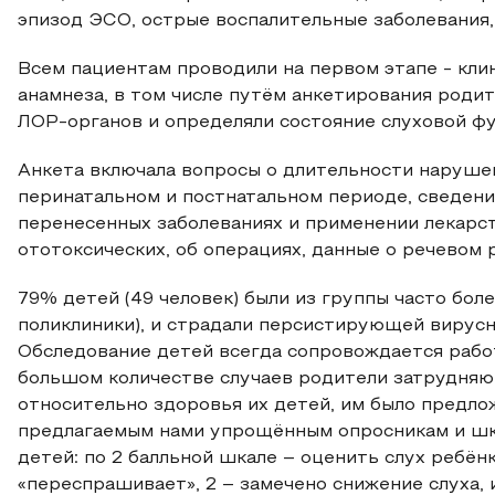
эпизод ЭСО, острые воспалительные заболевания
Всем пациентам проводили на первом этапе - кли
анамнеза, в том числе путём анкетирования родит
ЛОР-органов и определяли состояние слуховой фу
Анкета включала вопросы о длительности нарушен
перинатальном и постнатальном периоде, сведени
перенесенных заболеваниях и применении лекарст
ототоксических, об операциях, данные о речевом 
79% детей (49 человек) были из группы часто бо
поликлиники), и страдали персистирующей вирус
Обследование детей всегда сопровождается работ
большом количестве случаев родители затрудняю
относительно здоровья их детей, им было предло
предлагаемым нами упрощённым опросникам и шка
детей: по 2 балльной шкале – оценить слух ребёнка
«переспрашивает», 2 – замечено снижение слуха, и