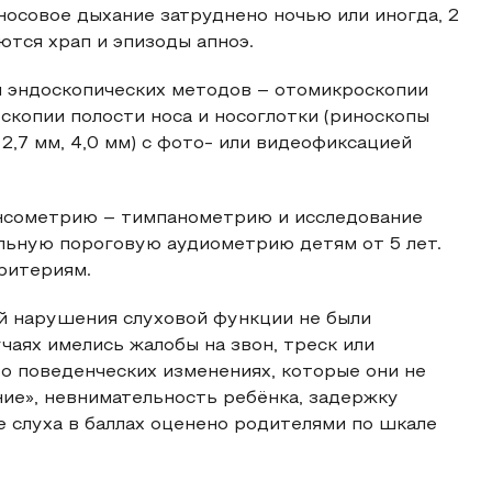
 носовое дыхание затруднено ночью или иногда, 2
ются храп и эпизоды апноэ.
 эндоскопических методов – отомикроскопии
оскопии полости носа и носоглотки (риноскопы
 2,7 мм, 4,0 мм) с фото- или видеофиксацией
нсометрию – тимпанометрию и исследование
альную пороговую аудиометрию детям от 5 лет.
ритериям.
й нарушения слуховой функции не были
чаях имелись жалобы на звон, треск или
о поведенческих изменениях, которые они не
ие», невнимательность ребёнка, задержку
е слуха в баллах оценено родителями по шкале