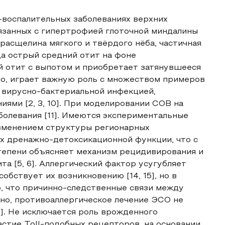
воспалительных заболеваниях верхних
язанных с гипертрофией глоточной миндалины
расщелина мягкого и твёрдого нёба, частичная
ца острый средний отит на фоне
 отит с выпотом и приобретает затянувшееся
вно, играет важную роль с множеством примеров
 вирусно-бактериальной инфекцией,
ями [2, 3, 10]. При моделировании СОВ на
болевания [11]. Имеются экспериментальные
изменением структуры регионарных
их дренажно-детоксикационной функции, что с
степени объясняет механизм рецидивирования и
та [5, 6]. Аллергический фактор усугубляет
обствует их возникновению [14, 15], но в
, что причинно-следственные связи между
нно, противоаллергическое лечение ЭСО не
3]. Не исключается роль врожденного
частие Toll-подобных рецепторов, на основании