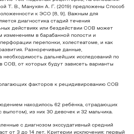
й Т. В., Манукян А. Г. (2019) предложены Способ
ложенности к ЭСО [8, 9]. Важным для
ляется диагностика стадий течения
льных действиях или бездействии СОВ может
м изменениям в барабанной полости и
перфорации перепонки, холестеатоме, и как
развития. Разноречивые данные,
а необходимость дальнейших исследований по
 СОВ, от которых будут зависеть варианты
сполагающих факторов к рецидивированию СОВ
юдением находилось 62 ребёнка, страдающих
выпотом), из них 30 девочек и 32 мальчика.
вленные с диагнозом экссудативный средний
аст от 3 до 14 лет. Критерии исключения: первый