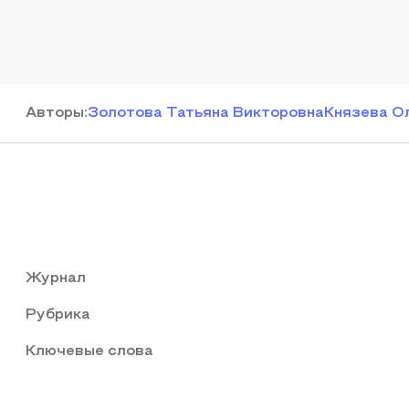
Автор
ы
:
Золотова Татьяна Викторовна
Князева О
Журнал
Рубрика
Ключевые слова