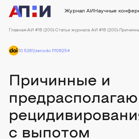
Журнал АИ
Научные конфер
Главная
АИ #18 (200)
Статьи журнала АИ #18 (200)
Причинны
10.5281/zenodo.11108254
Причинные и
предрасполага
рецидивировани
с выпотом