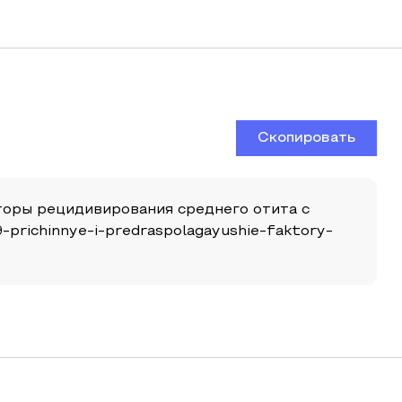
Скопировать
акторы рецидивирования среднего отита с
29-prichinnye-i-predraspolagayushie-faktory-