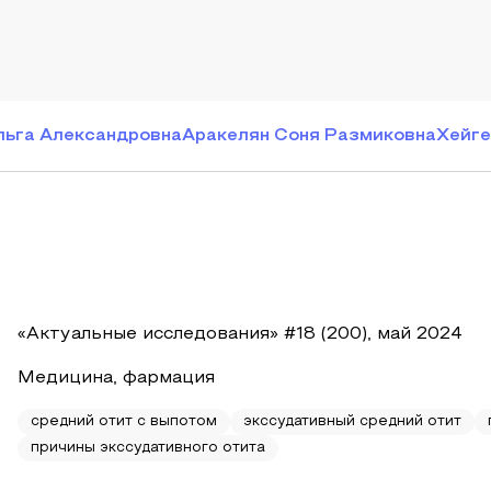
льга Александровна
Аракелян Соня Размиковна
Хейге
«Актуальные исследования» #18 (200), май 2024
Медицина, фармация
средний отит с выпотом
экссудативный средний отит
причины экссудативного отита