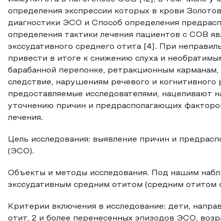
определения экспрессии которых в крови Золотово
диагностики ЭСО и Способ определения предраспо
определения тактики лечения пациентов с СОВ яв
экссудативного среднего отита [4]. При неправи
привести в итоге к снижению слуха и необратимы
барабанной перепонке, ретракционным карманам, 
следствие, нарушениям речевого и когнитивного 
предоставляемые исследователями, нацеливают н
уточнению причин и предрасполагающих факторов
лечения.
Цель исследования: выявление причин и предра
(ЭСО).
Объекты и методы исследования. Под нашим набл
экссудативным средним отитом (средним отитом с 
Критерии включения в исследование: дети, напра
отит, 2 и более перенесенных эпизодов ЭСО, возр