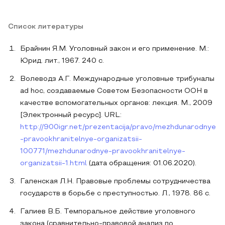
Список литературы
Брайнин Я.М. Уголовный закон и его применение. М.:
Юрид. лит., 1967. 240 с.
Волеводз А.Г. Международные уголовные трибуналы
ad hoc, создаваемые Советом Безопасности ООН в
качестве вспомогательных органов: лекция. М., 2009
[Электронный ресурс]. URL:
http://900igr.net/prezentacija/pravo/mezhdunarodnye
-pravookhranitelnye-organizatsii-
100771/mezhdunarodnye-pravookhranitelnye-
organizatsii-1.html
(дата обращения: 01.06.2020).
Галенская Л.Н. Правовые проблемы сотрудничества
государств в борьбе с преступностью. Л., 1978. 86 с.
Галиев В.Б. Темпоральное действие уголовного
закона (сравнительно-правовой анализ по