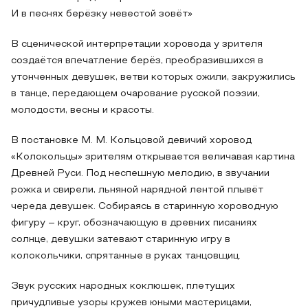
И в песнях берёзку невестой зовёт»
В сценической интерпретации хоровода у зрителя
создаётся впечатление берёз, преобразившихся в
утонченных девушек, ветви которых ожили, закружились
в танце, передающем очарование русской поэзии,
молодости, весны и красоты.
В постановке М. М. Кольцовой девичий хоровод
«Колокольцы» зрителям открывается величавая картина
Древней Руси. Под неспешную мелодию, в звучании
рожка и свирели, льняной нарядной лентой плывёт
череда девушек. Собираясь в старинную хороводную
фигуру – круг, обозначающую в древних писаниях
солнце, девушки затевают старинную игру в
колокольчики, спрятанные в руках танцовщиц.
Звук русских народных коклюшек, плетущих
причудливые узоры кружев юными мастерицами,