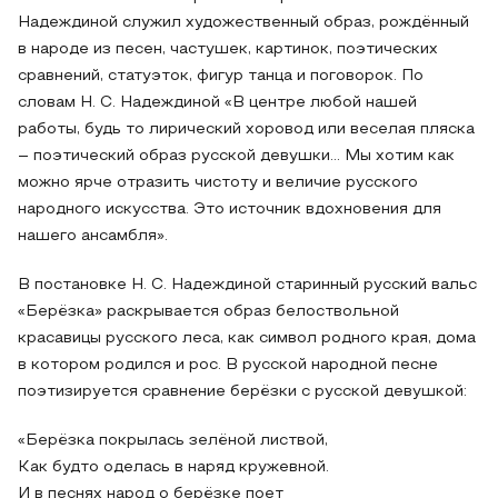
Надеждиной служил художественный образ, рождённый
в народе из песен, частушек, картинок, поэтических
сравнений, статуэток, фигур танца и поговорок. По
словам Н. С. Надеждиной «В центре любой нашей
работы, будь то лирический хоровод или веселая пляска
– поэтический образ русской девушки… Мы хотим как
можно ярче отразить чистоту и величие русского
народного искусства. Это источник вдохновения для
нашего ансамбля».
В постановке Н. С. Надеждиной старинный русский вальс
«Берёзка» раскрывается образ белоствольной
красавицы русского леса, как символ родного края, дома
в котором родился и рос. В русской народной песне
поэтизируется сравнение берёзки с русской девушкой:
«Берёзка покрылась зелёной листвой,
Как будто оделась в наряд кружевной.
И в песнях народ о берёзке поет