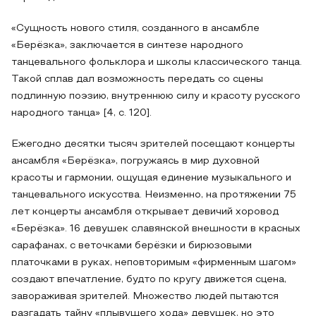
«Сущность нового стиля, созданного в ансамбле
«Берёзка», заключается в синтезе народного
танцевального фольклора и школы классического танца.
Такой сплав дал возможность передать со сцены
подлинную поэзию, внутреннюю силу и красоту русского
народного танца» [4, с. 120].
Ежегодно десятки тысяч зрителей посещают концерты
ансамбля «Берёзка», погружаясь в мир духовной
красоты и гармонии, ощущая единение музыкального и
танцевального искусства. Неизменно, на протяжении 75
лет концерты ансамбля открывает девичий хоровод
«Берёзка». 16 девушек славянской внешности в красных
сарафанах, с веточками берёзки и бирюзовыми
платочками в руках, неповторимым «фирменным шагом»
создают впечатление, будто по кругу движется сцена,
завораживая зрителей. Множество людей пытаются
разгадать тайну «плывущего хода» девушек, но это