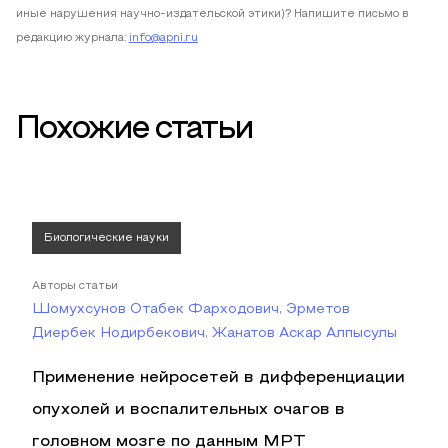
иные нарушения научно-издательской этики)? Напишите письмо в
редакцию журнала:
info@apni.ru
Похожие статьи
Биологические науки
Авторы статьи
Шомухсунов Отабек Фарходович, Эрметов
Диербек Нодирбекович, Жанатов Аскар Алпысулы
Применение нейросетей в дифференциации
опухолей и воспалительных очагов в
головном мозге по данным МРТ