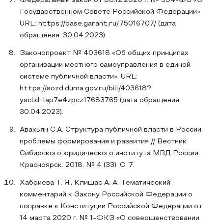
Федеральный закон от 08.12.2020 г. № 394-ФЗ «О
Государственном Совете Российской Федерации»
URL: https://base.garant.ru/75016707/ (дата
обращения: 30.04.2023).
Законопроект № 403618 «Об общих принципах
организации местного самоуправления в единой
системе публичной власти». URL:
https://sozd.duma.gov.ru/bill/403618?
ysclid=lap7e4zpcz17683765 (дата обращения:
30.04.2023).
Авакьян С.А. Структура публичной власти в России:
проблемы формирования и развития // Вестник
Сибирского юридического института МВД России.
Красноярск. 2018. № 4 (33). С. 7.
Хабриева Т. Я., Клишас А. А. Тематический
комментарий к Закону Российской Федерации о
поправке к Конституции Российской Федерации от
14 марта 2020 г. № 1-ФКЗ «О совершенствовании