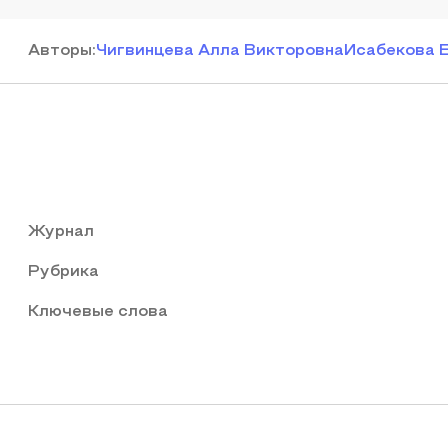
Автор
ы
:
Чигвинцева Алла Викторовна
Исабекова 
Журнал
Рубрика
Ключевые слова