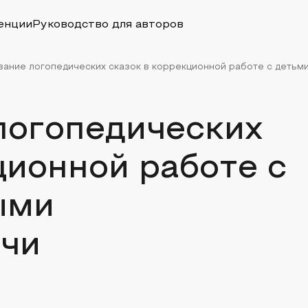
енции
Руководство для авторов
ание логопедических сказок в коррекционной работе с детьми 
логопедических
ционной работе с
ыми
чи