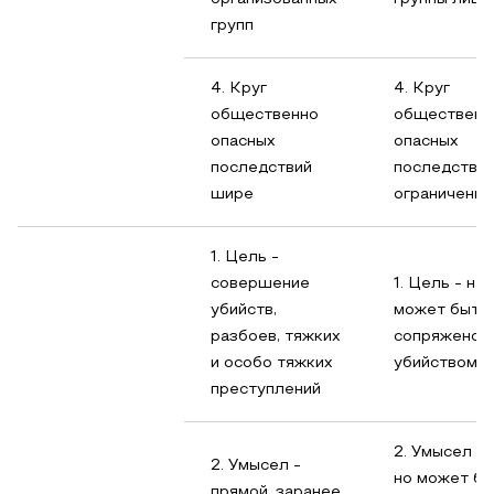
групп
4. Круг
4. Круг
общественно
общественн
опасных
опасных
последствий
последстви
шире
ограниченны
1. Цель -
совершение
1. Цель - на
убийств,
может быть 
разбоев, тяжких
сопряжено с
и особо тяжких
убийством
преступлений
2. Умысел - 
2. Умысел -
но может бы
прямой, заранее