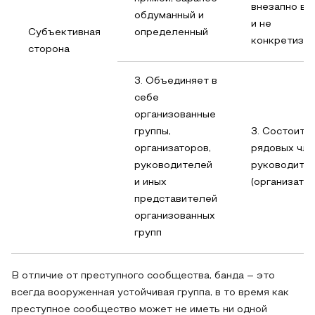
внезапно во
обдуманный и
и не
Субъективная
определенный
конкретизи
сторона
3. Объединяет в
себе
организованные
группы,
3. Состоит в
организаторов,
рядовых чле
руководителей
руководите
и иных
(организатор
представителей
организованных
групп
В отличие от преступного сообщества, банда – это
всегда вооруженная устойчивая группа, в то время как
преступное сообщество может не иметь ни одной