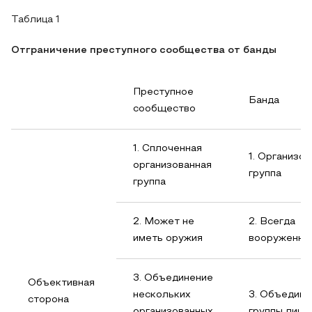
Таблица 1
Отграничение преступного сообщества от банды
Преступное
Банда
сообщество
1. Сплоченная
1. Организо
организованная
группа
группа
2. Может не
2. Всегда
иметь оружия
вооруженная
3. Объединение
Объективная
нескольких
3. Объедине
сторона
организованных
группы лиц