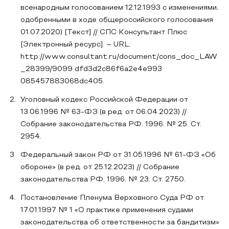
всенародным голосованием 12.12.1993 с изменениями,
одобренными в ходе общероссийского голосования
01.07.2020) [Текст] // СПС Консультант Плюс
[Электронный ресурс]. – URL:
http://www.consultant.ru/document/cons_doc_LAW
_28399/9099 dfd3d2c86f6a2e4e993
085457883068dc405.
Уголовный кодекс Российской Федерации от
13.06.1996 № 63-ФЗ (в ред. от 06.04.2023) //
Собрание законодательства РФ. 1996. № 25. Ст.
2954.
Федеральный закон РФ от 31.05.1996 № 61-ФЗ «Об
обороне» (в ред. от 25.12.2023) // Собрание
законодательства РФ. 1996. № 23. Ст. 2750.
Постановление Пленума Верховного Суда РФ от
17.01.1997 № 1 «О практике применения судами
законодательства об ответственности за бандитизм»