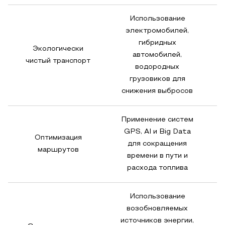
Использование
электромобилей,
гибридных
Экологически
автомобилей,
чистый транспорт
водородных
н
грузовиков для
снижения выбросов
Применение систем
GPS, AI и Big Data
Оптимизация
для сокращения
S
маршрутов
времени в пути и
расхода топлива
Использование
возобновляемых
источников энергии,