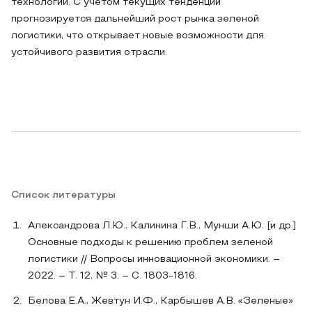
технологий. С учетом текущих тенденций
прогнозируется дальнейший рост рынка зеленой
логистики, что открывает новые возможности для
устойчивого развития отрасли.
Список литературы
Александрова Л.Ю., Калинина Г.В., Мунши А.Ю. [и др.]
Основные подходы к решению проблем зеленой
логистики // Вопросы инновационной экономики. –
2022. – Т. 12, № 3. – С. 1803-1816.
Белова Е.А., Жевтун И.Ф., Карбышев А.В. «Зеленые»