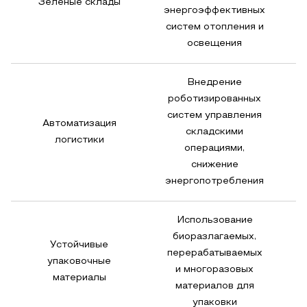
Зеленые склады
энергоэффективных
систем отопления и
освещения
Внедрение
роботизированных
систем управления
Автоматизация
складскими
логистики
операциями,
р
снижение
энергопотребления
Использование
биоразлагаемых,
Устойчивые
перерабатываемых
упаковочные
и многоразовых
материалы
материалов для
упаковки