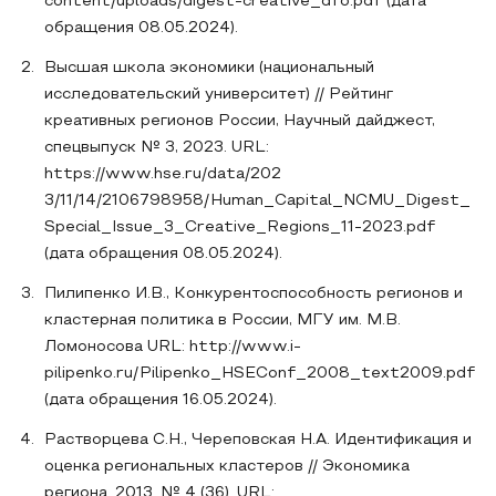
content/uploads/digest-creative_dfo.pdf (дата
обращения 08.05.2024).
Высшая школа экономики (национальный
исследовательский университет) // Рейтинг
креативных регионов России, Научный дайджест,
спецвыпуск № 3, 2023. URL:
https://www.hse.ru/data/202
3/11/14/2106798958/Human_Capital_NCMU_Digest_
Special_Issue_3_Creative_Regions_11-2023.pdf
(дата обращения 08.05.2024).
Пилипенко И.В., Конкурентоспособность регионов и
кластерная политика в России, МГУ им. М.В.
Ломоносова URL: http://www.i-
pilipenko.ru/Pilipenko_HSEConf_2008_text2009.pdf
(дата обращения 16.05.2024).
Растворцева С.Н., Череповская Н.А. Идентификация и
оценка региональных кластеров // Экономика
региона. 2013. № 4 (36). URL: