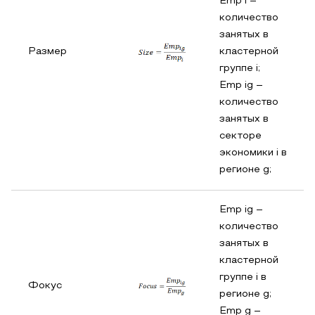
Emp i –
количество
занятых в
Размер
кластерной
группе i;
Emp ig –
количество
занятых в
секторе
экономики i в
регионе g;
Emp ig –
количество
занятых в
кластерной
группе i в
Фокус
регионе g;
Emp g –