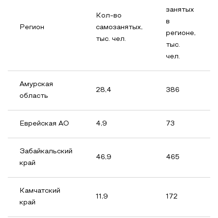
занятых
Кол-во
в
Регион
самозанятых,
регионе,
тыс. чел.
тыс.
чел.
Амурская
28,4
386
область
Еврейская АО
4,9
73
Забайкальский
46,9
465
край
Камчатский
11,9
172
край