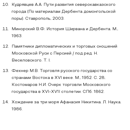
Кудрявцев А.А. Пути развития северокавказского
города (По материалам Дербента домонгольской
поры). Ставрополь, 2003.
Минорский В.Ф. История Ширвана и Дербента. М.,
1963.
Памятники дипломатических и торговых сношений
Московской Руси с Персией / под ред. Н.
Веселовского. T. I.
Фехнер М.В. Торговля русского государства со
странами Востока в XVI веке. М., 1952. С. 28;
Костомаров Н.И. Очерк торговли Московского
государства в XVI-XV1I столетии. СПб. 1862.
Хождение за три моря Афанасия Никитина. Л. Наука.
1986.