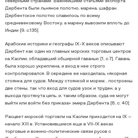
северными странами. Важнейшими статьями экспорта
Дербента были льняное полотно, марена, шафран.
Дербентское полотно славилось по всему
средневековому Востоку, а марену вывозили вплоть до
Индии [9, с.135].
Арабские историки и географы IX-X веков описывают
Дербент как один из главных морских торговых центров
на Каспии, обладавший обширной гаванью [1, с.7]. Гавань
была хорошо укреплена, и вход в нее строго
контролировался. В середине ее находилась «якорная
стоянка для судов. Между стоянкой и морем... построены
две стены, так что вход для судов узок и труден, а у
выхода протянута цепь, и, таким образом, суда не могут
выйти или войти без приказа» эмира Дербента [8, с. 40].
Расцвет морской торговли на Каспии приходится на IX –
начало XIII в. Установившиеся еще в VII-IX веках
торговые и военно-политические связи русов с