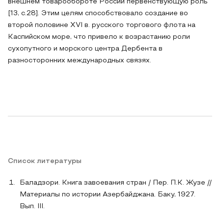
внешнем товарообороте России первенствующую роль
[13, с.28]. Этим целям способствовало создание во
второй половине XVI в. русского торгового флота на
Каспийском море, что привело к возрастанию роли
сухопутного и морского центра Дербента в
разносторонних международных связях.
Список литературы
Баладзори. Книга завоевания стран / Пер. П.К. Жузе //
Материалы по истории Азербайджана. Баку, 1927.
Вып. III.