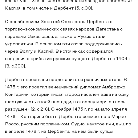
конце XIII – XIV вв. часто посещали западное побережье
Каспия, в том числе и Дербент [5, с.90].
С ослаблением Золотой Орды роль Дербента в
торгово-экономических связях народов Дагестана с
народами Закавказья, а также с Русью стали
укрепляться. В основном эти связи поддерживались
через Волгу и Каспий. В источниках содержатся
сведения о прибытии русских купцов в Дербент в 1404 г.
[3, с.390].
Дербент посещали представители различных стран. В
1475 г. его посетил венецианский дипломат Амброджо
Контарини, который писал «город населен едва на одну
шестую часть своей площади, в сторону моря он весь
разрушен» [2, с.216]. С ноября 1475 г. по начало апреля
1476 г. Контарини был в Дербенте совместно с Марко
Россо, русским посланником. Судно, нанятое ими, вышло
в апреле 1476 г. из Дербента, на нем были купцы