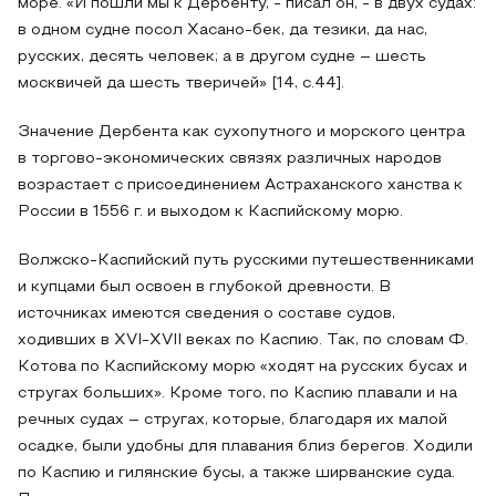
море. «И пошли мы к Дербенту, - писал он, - в двух судах:
в одном судне посол Хасано-бек, да тезики, да нас,
русских, десять человек; а в другом судне – шесть
москвичей да шесть тверичей» [14, с.44].
Значение Дербента как сухопутного и морского центра
в торгово-экономических связях различных народов
возрастает с присоединением Астраханского ханства к
России в 1556 г. и выходом к Каспийскому морю.
Волжско-Каспийский путь русскими путешественниками
и купцами был освоен в глубокой древности. В
источниках имеются сведения о составе судов,
ходивших в XVI-XVII веках по Каспию. Так, по словам Ф.
Котова по Каспийскому морю «ходят на русских бусах и
стругах больших». Кроме того, по Каспию плавали и на
речных судах – стругах, которые, благодаря их малой
осадке, были удобны для плавания близ берегов. Ходили
по Каспию и гилянские бусы, а также ширванские суда.