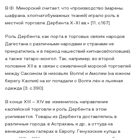
В.Ф. Минорский считает, что «производство (марены,
шафрана, хлопчатобумажных тканей) играло роль в
местной торговле Дербента X-XI вв.» [11, с.167].
Роль Дербента, как порта в торговых связях народов
Дагестана с различными народами и странами не
прекратились и в период нашествий кипчаков(половцев),
а также татаро-монгол. Так, например, во второй
половине XII в. в связи с оживленной морской торговлей
между Саксином (в низовьях Волги) и Амолем (на южном
берегу Каспия) на юг попадали с Волги лён и льняная
одежда [3, с.390].
В конце XIII – XIV вв. изменилось направление
каспийской торговли и роль Дербента в этом
усиливается. Товары из Дербента доставлялись в
различные города, в Астрахань и др., а оттуда на
венецианских галерах в Европу. Генуэзские купцы в