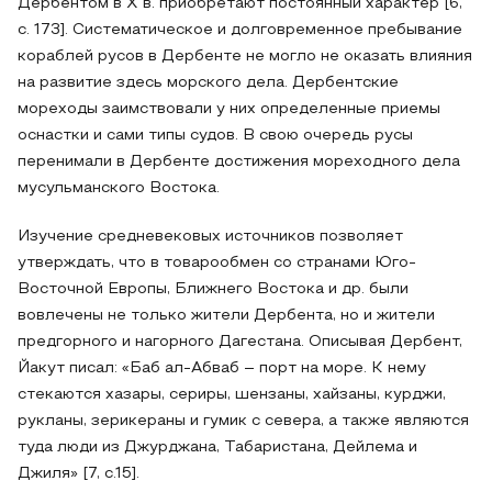
Дербентом в X в. приобретают постоянный характер [6,
с. 173]. Систематическое и долговременное пребывание
кораблей русов в Дербенте не могло не оказать влияния
на развитие здесь морского дела. Дербентские
мореходы заимствовали у них определенные приемы
оснастки и сами типы судов. В свою очередь русы
перенимали в Дербенте достижения мореходного дела
мусульманского Востока.
Изучение средневековых источников позволяет
утверждать, что в товарообмен со странами Юго-
Восточной Европы, Ближнего Востока и др. были
вовлечены не только жители Дербента, но и жители
предгорного и нагорного Дагестана. Описывая Дербент,
Йакут писал: «Баб ал-Абваб – порт на море. К нему
стекаются хазары, сериры, шензаны, хайзаны, курджи,
рукланы, зерикераны и гумик с севера, а также являются
туда люди из Джурджана, Табаристана, Дейлема и
Джиля» [7, с.15].