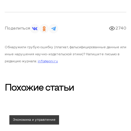
Поделиться
2740
Обнаружили грубую ошибку (плагиат, фальсифицированные данные или
иные нарушения научно-издательской этики)? Напишите письмо в
редакцию журнала:
info@apni.ru
Похожие статьи
Экономика и управление