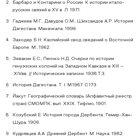
Барбаро и Контарини о России. К истории итало-
русских связей в XV в. Л. 1971.
Гаджиев М.Г., Давудов О.М., Шихсаидов А.Р. История
Дагестана. Махачкала. 1996.
Заходер Б.Н. Каспийский свод сведений о Восточной
Европе. М., 1962.
Зевакин Е.С., Пенчко Н.Д. Очерки по истории
генуэзских колоний на Западном Кавказе в XIII –
XIVвв. // Исторические записки. 1938.Т.3.
История Дагестана. Т. I. М.1967. С.173.
Йакут. Географический словарь (Алфавитный реестр
стран) СМОМПК, вып. XXIX. Тифлис, 1901.
Козубский Е. История города Дербента. Темир-Хан-
Шура, 1906.
Кудрявцев А.А. Древний Дербент. М. Наука. 1982.