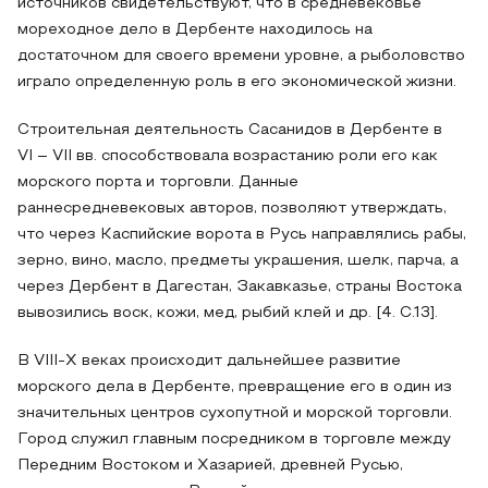
источников свидетельствуют, что в средневековье
мореходное дело в Дербенте находилось на
достаточном для своего времени уровне, а рыболовство
играло определенную роль в его экономической жизни.
Строительная деятельность Сасанидов в Дербенте в
VI – VII вв. способствовала возрастанию роли его как
морского порта и торговли. Данные
раннесредневековых авторов, позволяют утверждать,
что через Каспийские ворота в Русь направлялись рабы,
зерно, вино, масло, предметы украшения, шелк, парча, а
через Дербент в Дагестан, Закавказье, страны Востока
вывозились воск, кожи, мед, рыбий клей и др. [4. С.13].
В VIII-X веках происходит дальнейшее развитие
морского дела в Дербенте, превращение его в один из
значительных центров сухопутной и морской торговли.
Город служил главным посредником в торговле между
Передним Востоком и Хазарией, древней Русью,