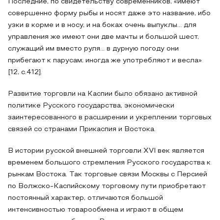
Последние, по свидетельству современников, «имеют
совершенно форму рыбы и носят даже это название, ибо
узки в корме и в носу, и на боках очень выпуклы... для
управления же имеют они две мачты и большой шест,
служащий им вместо руля... в дурную погоду они
прибегают к парусам; иногда же употребляют и весла»
[12, с.412].
Развитие торговли на Каспии было обязано активной
политике Русского государства, экономически
заинтересованного в расширении и укреплении торговых
связей со странами Прикаспия и Востока.
В истории русской внешней торговли XVI век является
временем большого стремления Русского государства к
рынкам Востока. Так торговые связи Москвы с Персией
по Волжско-Каспийскому торговому пути приобретают
постоянный характер, отличаются большой
интенсивностью товарообмена и играют в общем