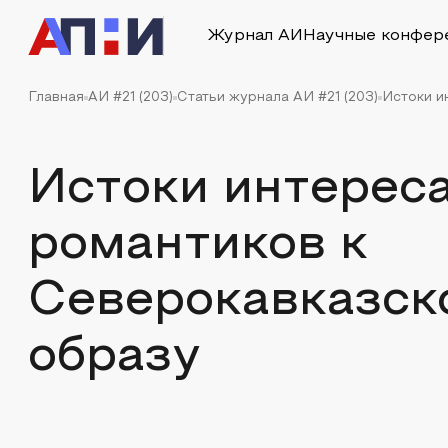
Журнал АИ
Научные конфер
Главная
АИ #21 (203)
Статьи журнала АИ #21 (203)
Истоки и
Истоки интереса
романтиков к
Северокавказск
образу