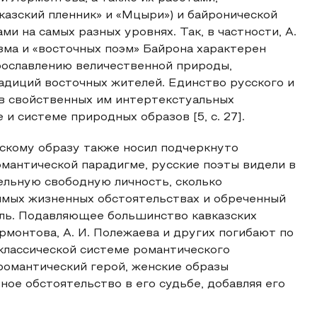
азский пленник» и «Мцыри») и байронической
 на самых разных уровнях. Так, в частности, А.
зма и «восточных поэм» Байрона характерен
рославлению величественной природы,
радиций восточных жителей. Единство русского и
в свойственных им интертекстуальных
и системе природных образов [5, с. 27].
скому образу также носил подчеркнуто
омантической парадигме, русские поэты видели в
ельную свободную личность, сколько
имых жизненных обстоятельствах и обреченный
бель. Подавляющее большинство кавказских
ермонтова, А. И. Полежаева и других погибают по
классической системе романтического
романтический герой, женские образы
ое обстоятельство в его судьбе, добавляя его