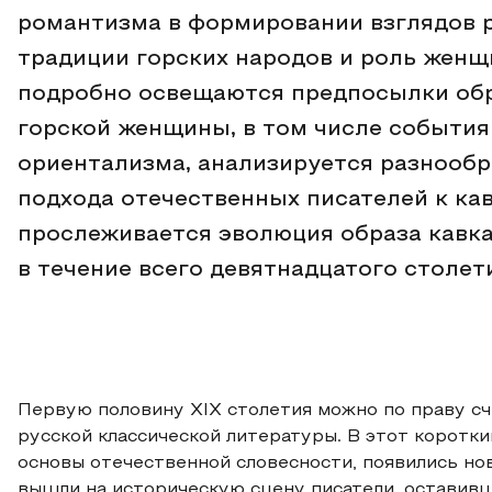
романтизма в формировании взглядов р
традиции горских народов и роль женщ
подробно освещаются предпосылки обр
горской женщины, в том числе события
ориентализма, анализируется разнообр
подхода отечественных писателей к ка
прослеживается эволюция образа кавк
в течение всего девятнадцатого столет
Первую половину XIX столетия можно по праву с
русской классической литературы. В этот корот
основы отечественной словесности, появились но
вышли на историческую сцену писатели, оставив