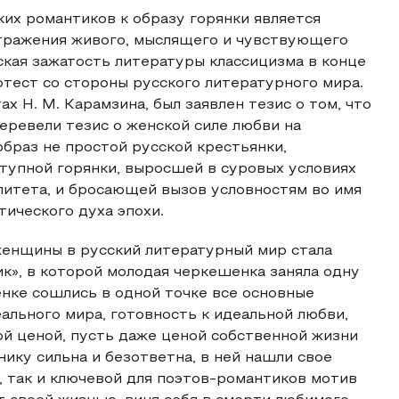
их романтиков к образу горянки является
отражения живого, мыслящего и чувствующего
ская зажатость литературы классицизма в конце
тест со стороны русского литературного мира.
х Н. М. Карамзина, был заявлен тезис о том, что
еревели тезис о женской силе любви на
образ не простой русской крестьянки,
тупной горянки, выросшей в суровых условиях
алитета, и бросающей вызов условностям во имя
тического духа эпохи.
енщины в русский литературный мир стала
к», в которой молодая черкешенка заняла одну
нке сошлись в одной точке все основные
ального мира, готовность к идеальной любви,
й ценой, пусть даже ценой собственной жизни
ннику сильна и безответна, в ней нашли свое
 так и ключевой для поэтов-романтиков мотив