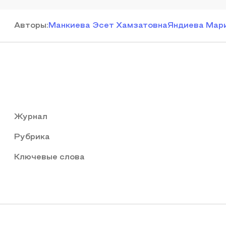
Автор
ы
:
Манкиева Эсет Хамзатовна
Яндиева Мар
Журнал
Рубрика
Ключевые слова