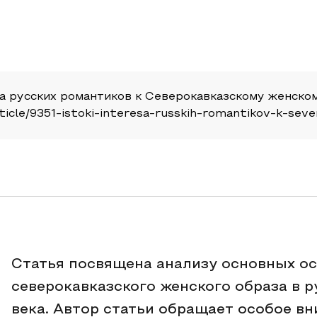
са русских романтиков к Северокавказскому женском
u/article/9351-istoki-interesa-russkih-romantikov-k-
Статья посвящена анализу основных о
северокавказского женского образа в 
века. Автор статьи обращает особое в