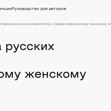
енции
Руководство для авторов
нтереса русских романтиков к Северокавказскому женскому о
 русских
ому женскому