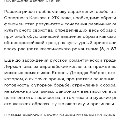
посвящена данная статья.
Рассматривая проблематику зарождения особого 
Северного Кавказа в XIX веке, необходимо обрати
феномен стал результатом сочетания различных о
культурного свойства, определивших весь образ 
причиной, обусловившей введение образа кавказс
общеевропейский тренд на культурный ориентали
эпоху расцвета классического романтизма [8, с. 87
Еще до зарождения русской романтической традиц
Лермонтова, их европейские коллеги, и, прежде в
молодых романтиков Европы Джордж Байрон, откр
котором, с их точки зрения, процветали основные
готовность к упорной борьбе, стремление к сохр
неизбежный фатализм. Байронизм ввел восток в л
ценители его творчества, в том числе и русские р
его женских образах, ту же экзотику и оригинально
Прямые аналогии между ранней поэзией Пушкина и