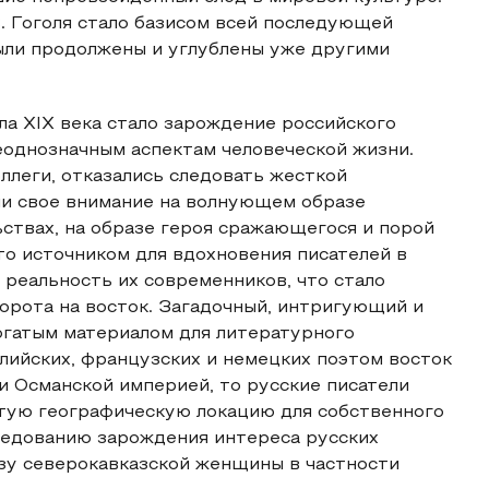
В. Гоголя стало базисом всей последующей
ыли продолжены и углублены уже другими
ла XIX века стало зарождение российского
еоднозначным аспектам человеческой жизни.
оллеги, отказались следовать жесткой
ли свое внимание на волнующем образе
ствах, на образе героя сражающегося и порой
то источником для вдохновения писателей в
 реальность их современников, что стало
орота на восток. Загадочный, интригующий и
огатым материалом для литературного
глийских, французских и немецких поэтом восток
и Османской империей, то русские писатели
тую географическую локацию для собственного
ледованию зарождения интереса русских
азу северокавказской женщины в частности