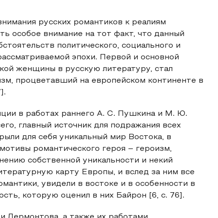
внимания русских романтиков к реалиям
ть особое внимание на тот факт, что данный
бстоятельств политического, социального и
рассматриваемой эпохи. Первой и основной
кой женщины в русскую литературу, стал
зм, процветавший на европейском континенте в
].
ии в работах раннего А. С. Пушкина и М. Ю.
сего, главный источник для подражания всех
ыли для себя уникальный мир Востока, в
 мотивы романтического героя – героизм,
анению собственной уникальности и некий
итературную карту Европы, и вслед за ним все
омантики, увидели в востоке и в особенности в
сть, которую оценил в них Байрон [6, с. 76].
 Лермонтова, а также их работами,