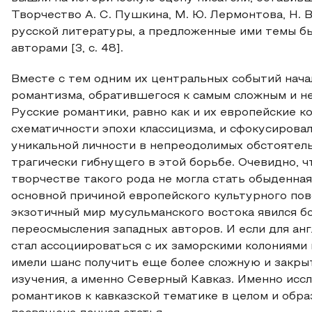
Творчество А. С. Пушкина, М. Ю. Лермонтова, Н. 
русской литературы, а предложенные ими темы б
авторами [3, с. 48].
Вместе с тем одним их центральных событий нача
романтизма, обратившегося к самым сложным и н
Русские романтики, равно как и их европейские к
схематичности эпохи классицизма, и сфокусирова
уникальной личности в непреодолимых обстоятель
трагически гибнущего в этой борьбе. Очевидно, ч
творчестве такого рода не могла стать обыденная
основной причиной европейского культурного пов
экзотичный мир мусульманского востока явился б
переосмысления западных авторов. И если для ан
стал ассоциироваться с их заморскими колониями 
имели шанс получить еще более сложную и закры
изучения, а именно Северный Кавказ. Именно исс
романтиков к кавказской тематике в целом и обр