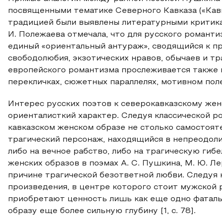
посвященными тематике Северного Кавказа («Кавк
традицией были выявлены литературными критиками
И. Полежаева отмечала, что для русского романти
единый «ориентальный антураж», сводящийся к п
свободолюбия, экзотических нравов, обычаев и т
европейского романтизма прослеживается также 
перекличках, сюжетных параллелях, мотивном поле 
Интерес русских поэтов к северокавказскому жен
ориенталисткий характер. Следуя классической р
кавказском женском образе не столько самостоят
трагический персонаж, находящийся в непреодол
либо на вечное рабство, либо на трагическую ги
женских образов в поэмах А. С. Пушкина, М. Ю. Л
причине трагической безответной любви. Следуя 
произведения, в центре которого стоит мужской 
приобретают ценность лишь как еще одно фатальн
образу еще более сильную глубину [1, с. 78].