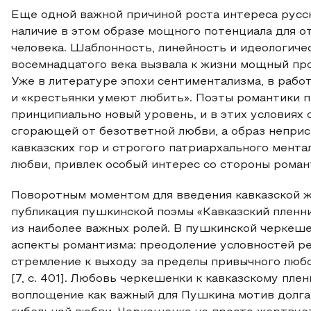
Еще одной важной причиной роста интереса русск
наличие в этом образе мощного потенциала для 
человека. Шаблонность, линейность и идеологиче
восемнадцатого века вызвала к жизни мощный про
Уже в литературе эпохи сентиментализма, в работа
и «крестьянки умеют любить». Поэты романтики п
принципиально новый уровень, и в этих условиях 
сгорающей от безответной любви, а образ неприс
кавказских гор и строгого патриархального мент
любви, привлек особый интерес со стороны роман
Поворотным моментом для введения кавказской ж
публикация пушкинской поэмы «Кавказский пленни
из наиболее важных ролей. В пушкинской черкеше
аспекты романтизма: преодоление условностей ре
стремление к выходу за пределы привычного любо
[7, с. 401]. Любовь черкешенки к кавказскому пле
воплощение как важный для Пушкина мотив долга,