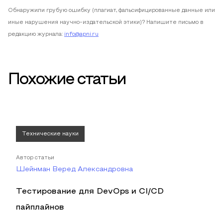
Обнаружили грубую ошибку (плагиат, фальсифицированные данные или
иные нарушения научно-издательской этики)? Напишите письмо в
редакцию журнала:
info@apni.ru
Похожие статьи
Технические науки
Автор статьи
Шейнман Веред Александровна
Тестирование для DevOps и CI/CD
пайплайнов