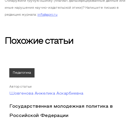
Обнаружили грубую ошибку (плагиат, фальсифицированные данные или
иные нарушения научно-издательской этики)? Напишите письмо в
редакцию журнала:
info@apni.ru
Похожие статьи
Педагогика
Автор статьи
Шовгенова Анжелика Аскарбиевна
Государственная молодежная политика в
Российской Федерации