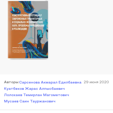
Автор
ы
:
29 июня 2020
Сарсенова Акмарал Едилбаевна
Куатбеков Жарас Алпысбаевич
Лолохаев Темирлан Магометович
Мусаев Саин Тауржанович