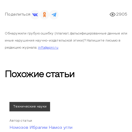
Поделиться
2905
Обнаружили грубую ошибку (плагиат, фальсифицированные данные или
иные нарушения научно-издательской этики)? Напишите письмо в
редакцию журнала:
info@apni.ru
Похожие статьи
Технические науки
Автор статьи
Номозов Ибрагим Намоз угли