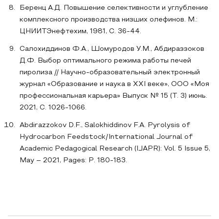
Беренц А.Д. Повышение селективности и углубление
комплексного производства низших олефинов. М.:
ЦНИИТЭнефтехим, 1981, С. 36-44.
Салохиддинов Ф.А., Шомуродов У.М., Абдираззоков
Д.Ф. Выбор оптимального режима работы печей
пиролиза // Научно-образовательный электронный
журнал «Образование и наука в XXI веке», ООО «Моя
профессиональная карьера» Выпуск № 15 (Т. 3) июнь.
2021, С. 1026-1066.
Abdirazzokov D.F., Salokhiddinov F.A. Pyrolysis of
Hydrocarbon Feedstock/International Journal of
Academic Pedagogical Research (IJAPR): Vol. 5 Issue 5,
May – 2021, Pages: P. 180-183.