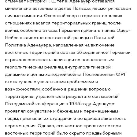
отмечает историк Г. Штеле. Аденауэр оставался
минимально активным в делах Польши, несмотря на свои
личные симпатии. Основной спор в германо-польских
отношениях касался территориальных границ после
войны, особенно отказа Германии признать линию Одер-
Нейсе в качестве постоянной границы с Польшей.
Политика Аденауэра, направленная на включение
восточных территорий в состав объединенной Германии,
отражала сложность навигации по послевоенным
геополитическим реалиям, внутриполитической
динамике и целям холодной войны. Послевоенная ФРГ
столкнулась с уникальными проблемами и
возможностями, особенно в решении вопроса о
территориях, утраченных в результате соглашений
Потсдамской конференции в 1945 году. Аденауэр
проявлял сочувствие к беженцам и перемещенным
лицам, признавая их страдания и оспаривая законность
перемещения. Однако, его частное принятие потери
восточных территорий было скрыто предвыборными