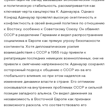
Ориентация на Запад, вызвавшая экономический подъем
и политическую стабильность, рассматривается как
ключевая черта канцлерства К. Аденауэра. Однако
Конрад Аденауэр проявлял высокую скептичность и
конфликтность в своей внешней политике по отношению
к Востоку, особенно к Советскому Союзу. Он обвинял
СССР в разделении Германии и видел распространение
социализма в Европе как прямую угрозу безопасности
континента. Хотя дипломатические усилия
взаимодействия с СССР в 1955 году привели к
репатриации последних немецких военнопленных, они не
привели к смягчению напряженности. Аденауэр сохранял
осторожный подход к общению с СССР из-за его
глобального влияния, но при этом надеялся на
изменение динамики власти в стране. Его оптимизм
основывался на внутренних проблемах СССР и сильной
позиции западного альянса. Он видел движения за
независимость в Восточной Европе как признаки
возможного раскола, что соответствовало его