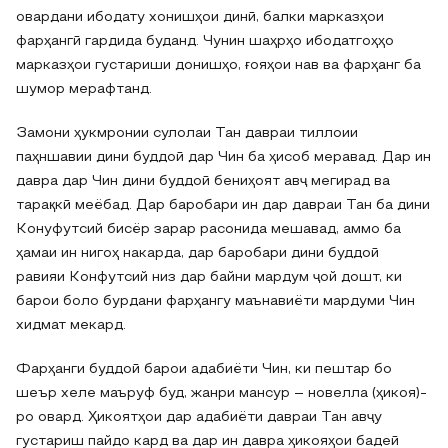
овардани ибодату хонишҳои динӣ, балки марказҳои
фарҳангӣ гардида буданд. Чунин шаҳрҳо ибодатгоҳҳо
марказҳои густариши донишҳо, ғояҳои нав ва фарҳанг ба
шумор мерафтанд.
Замони ҳукмронии сулолаи Тан давраи тиллоии
паҳншавии дини буддоӣ дар Чин ба ҳисоб меравад. Дар ин
давра дар Чин дини буддоӣ бениҳоят авҷ мегирад ва
тарақкӣ меёбад. Дар баробари ин дар давраи Тан ба дини
Конуфутсий бисёр зарар расонида мешавад, аммо ба
ҳамаи ин нигоҳ накарда, дар баробари дини буддоӣ
равияи Конфутсий низ дар байни мардум ҷой дошт, ки
барои боло бурдани фарҳангу маънавиёти мардуми Чин
хидмат мекард.
Фарҳанги буддоӣ барои адабиёти Чин, ки пештар бо
шеър хеле маъруф буд, жанри мансур – новелла (ҳикоя)-
ро овард. Ҳикоятҳои дар адабиёти давраи Тан авҷу
густариш пайдо кард ва дар ин давра ҳикояҳои бадеӣ