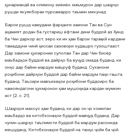
ҳунармандӣ ва олимону зиёиён, маъмурон дар шаҳрҳо
рушди якуякбораи пурсамарро таъмин мекунад.
Барои рушд намудани фарҳанги замони Тан ва Сун
аҳамият додан ба густариш ёфтани дини буддоӣ аз Ҳинд
ба Чин даркор аст, зеро ки ин ҳам барои тарақкӣ кардани
тамаддуни чинӣ ҳиссаи сазовори худашро гузоштааст.
Дар замони ҳукмронии сулолаи Тан дар Чин бисёр
маъбадҳои буддоӣ ва дайрҳо ба вуҷуд омада буданд, ки
онҳо дар байни мардум маъруф буданд. Суханони
роҳибони дайрҳои буддоӣ дар байни мардум паҳн гашта
буданд. Таъсири мавъизаҳои роҳибони буддоиро ба
намояндагони ҳукмронон ҳам мушоҳида кардан мумкин
аст [2, с. 21].
Шаҳрҳои махсус ҳам буданд, ки дар он ҷо комилан
маъбадҳо ва китобхонаҳои буддоӣ мавҷуд буданд. Дар
чунин шаҳрҳо таълимоти буддоӣ ба мардум расонида
мешуданд. Китобхонаҳои буддоӣ на танҳо ҷойи ба ҷой