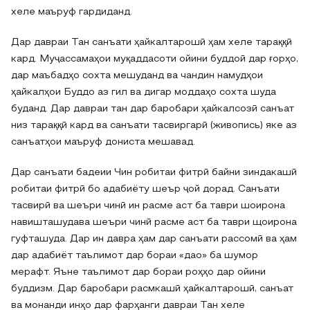
хеле маъруф гардиданд.
Дар давраи Тан санъати ҳайкалтарошӣ ҳам хеле тараққӣ
кард. Муҷассамаҳои муқаддасоти ойини буддоӣ дар ғорҳо,
дар маъбадҳо сохта мешуданд ва чандин намудҳои
ҳайкалҳои Буддо аз гил ва дигар моддаҳо сохта шуда
буданд. Дар давраи тан дар баробари ҳайкалсозӣ санъат
низ тараққӣ кард ва санъати тасвиргарӣ (живопись) яке аз
санъатҳои маъруф дониста мешавад.
Дар санъати бадеии Чин робитаи фитрӣ байни зиндакашӣ
робитаи фитрӣ бо адабиёту шеър ҷой дорад. Санъати
тасвирӣ ва шеъри чинӣ ин расме аст ба таври шоирона
навишташудава шеъри чинӣ расме аст ба таври щоирона
гуфташуда. Дар ин давра ҳам дар санъати рассомӣ ва ҳам
дар адабиёт таълимот дар бораи «дао» ба шумор
мерафт. Яъне таълимот дар бораи роҳҳо дар ойини
буддизм. Дар баробари расмкашӣ ҳайкалтарошӣ, санъат
ва монанди инҳо дар фарҳанги давраи Тан хеле