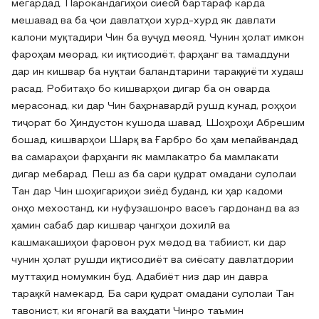
мегардад. Парокандагиҳои сиёсӣ бартараф карда
мешавад ва ба ҷои давлатҳои хурд-хурд як давлати
калони муқтадири Чин ба вуҷуд меояд. Чунин ҳолат имкон
фароҳам меорад, ки иқтисодиёт, фарҳанг ва тамаддуни
дар ин кишвар ба нуқтаи баландтарини тараққиёти худаш
расад. Робитаҳо бо кишварҳои дигар ба он оварда
мерасонад, ки дар Чин баҳрнавардӣ рушд кунад, роҳҳои
тиҷорат бо Ҳиндустон кушода шавад. Шоҳроҳи Абрешим
бошад, кишварҳои Шарқ ва Ғарбро бо ҳам мепайвандад
ва самараҳои фарҳанги як мамлакатро ба мамлакати
дигар мебарад. Пеш аз ба сари қудрат омадани сулолаи
Тан дар Чин шоҳигариҳои зиёд буданд, ки ҳар кадоми
онҳо мехостанд, ки нуфузашонро васеъ гардонанд ва аз
ҳамин сабаб дар кишвар ҷангҳои дохилӣ ва
кашмакашиҳои фаровон рух медод ва табиист, ки дар
чунин ҳолат рушди иқтисодиёт ва сиёсату давлатдории
муттаҳид номумкин буд. Адабиёт низ дар ин давра
тарақкӣ намекард. Ба сари қудрат омадани сулолаи Тан
тавонист, ки ягонагӣ ва ваҳдати Чинро таъмин