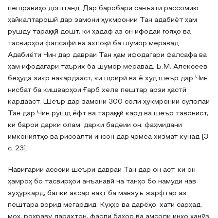
пешравиҳо доштанд. Дар баробари санъати рассомию
ҳайкалтарошӣ дар замони ҳукмронии Тан адабиёт ҳам
рушду тараққӣ дошт, ки ҳадаф аз он ифодаи ғояҳо ва
тасвирҳои фалсафӣ ва ахлоқӣ ба шумор меравад.
Адабиёти Чин дар давраи Тан ҳам ифодагари фалсафа ва
ҳам ифодагари таърих ба шумор меравад. Б.М. Алексеев
беҳуда зикр накардааст, ки щоирӣ ва ё худ шеър дар Чин
нисбат ба кишварҳои Ғарб хеле пештар арзи ҳастӣ
кардааст. Шеър дар замони 300 соли ҳукмронии сулолаи
Тан дар Чин рушд ёфт ва тараққӣ кард ва шеър тавонист,
ки барои дарки олам, дарки бадеии он, фаҳмидани
имкониятҳо ва рисоалти инсон дар ҷомеа хизмат кунад [3,
с. 23].
Навигарии асосии шеъри давраи Тан дар он аст, ки он
ҳамроҳ бо тасвирҳои анъанавӣ на танҳо бо намуди нав
зуҳуркард, балки аксар вақт ба мавзуъ жарфтар аз
пештара ворид мегардид. Куҳҳо ва дарёҳо, хати сарҳад,
моҳ, роҳраву дарахтон, фасли баҳор ва амсоли инҳо ҳанӯз