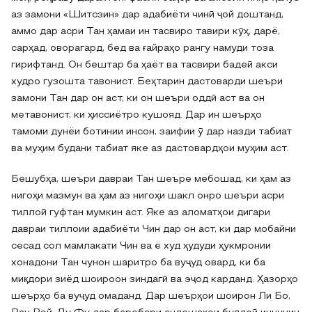
аз замони «Шитсзин» дар адабиёти чинӣ ҷой доштанд,
аммо дар асри Тан ҳамаи ин тасвиро тавири кӯҳ, дарё,
сарҳад, оворагард, бед ва ғайраҳо рангу намуди тоза
гирифтанд. Он бештар ба ҳаёт ва тасвири бадеӣ акси
худро гузошта тавонист. Беҳтарин дастоварди шеъри
замони Тан дар он аст, ки он шеъри оддӣ аст ва он
метавонист, ки ҳиссиётро кушояд. Дар ин шеърҳо
тамоми дунёи ботинии инсон, заифии ӯ дар назди табиат
ва муҳим будани табиат яке аз дастовардҳои муҳим аст.
Бешубҳа, шеъри давраи Тан шеъре мебошад, ки ҳам аз
нигоҳи мазмун ва ҳам аз нигоҳи шакл онро шеъри асри
тиллоӣ гуфтан мумкин аст. Яке аз аломатҳои дигари
давраи тиллоии адабиёти Чин дар он аст, ки дар мобайни
сесад сол мамлакати Чин ва ё худ ҳудуди ҳукмронии
хонадони Тан чунон шаритро ба вуҷуд овард, ки ба
миқдори зиёд шоироон зиндагӣ ва эҷод карданд. Ҳазорҳо
шеърҳо ба вуҷуд омаданд. Дар шеърҳои шоирон Ли Бо,