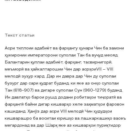
Текст статьи
Асри тиллоии адабиёт ва фарҳангу ҳунари Чин ба замони
ҳукмронии императорони сулолаи Тан ба вуҷуд меояд.
Балантарин қуллаи адабиёт, фарҳанг, тасвирнигорӣ,
меъморӣ ва ҳайкалтарошии Чин дар асрҳоиVII – VIII
мелодӣ зуҳур кард. Дар ин давра дар Чин ду сулолаи
бузург дар сари қудрат буданд, ки яке аз онҳо сулолаи
Тан (618-907) ва дигаре сулолаи Сун (960-1279) буданд.
Ин давлатҳо барои рушд додани робитаҳои тиҷоратӣ ва
фарҳангӣ байни дигар кишварҳо хеле заҳматҳои фаровон
кашиданд. Ҳанӯз дар асри VIII мелодӣ Чин ҳудудҳои
кишварашро ба воситаи юришҳо ва лашкаркашиҳо васеъ
мегардонад ва дар Шарқ яке аз кишварҳои пуриқтидор