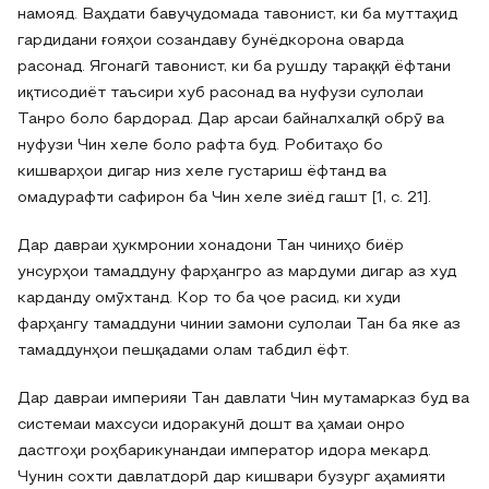
намояд. Ваҳдати бавуҷудомада тавонист, ки ба муттаҳид
гардидани ғояҳои созандаву бунёдкорона оварда
расонад. Ягонагӣ тавонист, ки ба рушду тараққӣ ёфтани
иқтисодиёт таъсири хуб расонад ва нуфузи сулолаи
Танро боло бардорад. Дар арсаи байналхалқӣ обрӯ ва
нуфузи Чин хеле боло рафта буд. Робитаҳо бо
кишварҳои дигар низ хеле густариш ёфтанд ва
омадурафти сафирон ба Чин хеле зиёд гашт [1, с. 21].
Дар давраи ҳукмронии хонадони Тан чиниҳо биёр
унсурҳои тамаддуну фарҳангро аз мардуми дигар аз худ
карданду омӯхтанд. Кор то ба ҷое расид, ки худи
фарҳангу тамаддуни чинии замони сулолаи Тан ба яке аз
тамаддунҳои пешқадами олам табдил ёфт.
Дар давраи империяи Тан давлати Чин мутамарказ буд ва
системаи махсуси идоракунӣ дошт ва ҳамаи онро
дастгоҳи роҳбарикунандаи император идора мекард.
Чунин сохти давлатдорӣ дар кишвари бузург аҳамияти