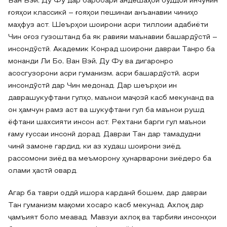
Ван Вэй, Ду Фу дар баробари андешаҳои буддоӣ инчунин
ғояҳои классикӣ – ғояҳои пешинаи анъанавии чиниҳо
маҳфуз аст. Шеърҳои шоирони асри тиллоии адабиёти
Чин оғоз гузоштанд ба як равияи маънавии башардӯстӣ –
инсондӯстӣ. Академик Конрад шоирони давраи Танро ба
монанди Ли Бо, Ван Вэй, Ду Фу ва дигаронро
асосгузорони асри гуманизм, асри башардӯстӣ, асри
инсондӯстӣ дар Чин медонад. Дар шеърҳои ин
даврашукуфтани гулҳо, маънои маҷозӣ касб мекунанд ва
он ҳамчун рамз аст ва шукуфтани гул ба маънои рушд
ёфтани шахсияти инсон аст. Рехтани барги гул маънои
ғаму ғуссаи инсонӣ дорад. Давраи Тан дар тамадудни
чинӣ замоне гардид, ки аз худаш шоирони зиёд,
рассомони зиёд ва меъморону ҳунарварони зиёдеро ба
олами ҳастӣ овард.
Агар ба таври оддӣ ишора карданӣ бошем, дар давраи
Тан гуманизм мақоми хосаро касб мекунад. Ахлоқ дар
ҷамъият боло меавад. Мавзуи ахлоқ ва тарбияи инсонҳои