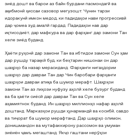
зиёд дошт ва барои аз байн бурдани пасмондагӣ ва
ақибмонӣ ҳиссаи сазовор мегузошт. Чунин тарзи
идоракунӣ имкон медод, ки падидаҳои нави прогрессивӣ
дар ҷомеа зуд амалӣ гардад. Падидаҳои нав дар
иқтисодиёт, дар мафкура ва дар фарҳанг дар замони Тан
хеле зиёд буданд.
Ҳаёти руҳонӣ дар замони Тан ва ибтидои замони Сун ҳам
дар рушду тарақкӣ буд, ки беҳтарин нишонаи он дар
шаҳрҳо ба назар мерасиданд. Фарҳанги нигаҳдории
шаҳрҳо дар давраи Тан дар Чин баробари фарҳанги
шаҳрҳои давраи атиқа ба шумор мерафт. Шаҳрҳои
замони Тан аз лиҳози нуфузу аҳолӣ хеле бузург буданд
ва ба ҳаёти сиёсӣ дар давраи Тан ва Сун хеле
аҳамиятнок буданд. Ин шаҳрҳо миллионҳо нафар аҳолӣ
доштанд. Марказҳои рушди ҳунармандӣ ва косибӣ, савдо
ва тиҷорат ба шумор мерафтанд. Дар шаҳрҳо олимон,
донишмандон ва мутафаккирону рассомон ва умуман
зиёиён ҷамъ мегаштанд. Якҷо гаштани нерӯҳои