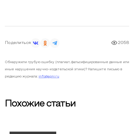
Поделиться
2058
Обнаружили грубую ошибку (плагиат, фальсифицированные данные или
иные нарушения научно-издательской этики)? Напишите письмо в
редакцию журнала:
info@apni.ru
Похожие статьи