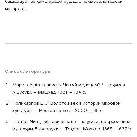
башардӯст ва ҳаматарафа рушдёфта масъалаи асосӣ
мегардад.
Список литературы
Марк К.У. Аз адабиёти Чин чӣ медонем? / Тарҷумаи
А.Вусуқӣ. – Машҳад, 1381. – 134 с.
Поликарпов В.С. Золотой век в истории мировой
культуры. – Ростов на дона, 2000. – 65 с.
Шеъри Чин. Дафтари аввал / Тарҷумаи шеърҳои чинӣ,
мутарҷим Б.Фаррухӣ. – Теҳрон: Мозиёр, 1365. – 637 с.