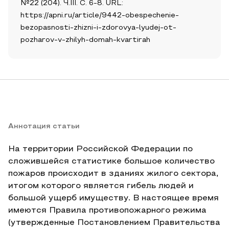
№22 (204). Ч.III. С. 6-8. URL:
https://apni.ru/article/9442-obespechenie-
bezopasnosti-zhizni-i-zdorovya-lyudej-ot-
pozharov-v-zhilyh-domah-kvartirah
Аннотация статьи
На территории Российской Федерации по
сложившейся статистике большое количество
пожаров происходит в зданиях жилого сектора,
итогом которого является гибель людей и
большой ущерб имуществу. В настоящее время
имеются Правила противопожарного режима
(утвержденные Постановлением Правительства