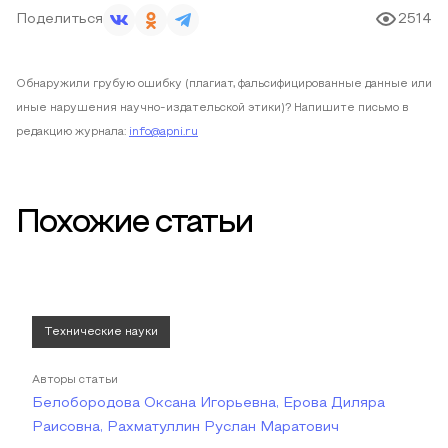
Поделиться
2514
Обнаружили грубую ошибку (плагиат, фальсифицированные данные или
иные нарушения научно-издательской этики)? Напишите письмо в
редакцию журнала:
info@apni.ru
Похожие статьи
Технические науки
Авторы статьи
Белобородова Оксана Игорьевна, Ерова Диляра
Раисовна, Рахматуллин Руслан Маратович