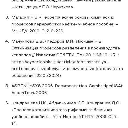
риформинга Е.И. Кондрашева Научный руководитель
– к.т.н., доцент Е.С. Чернякова.
Магарил Р.З. «Теоретические основы химических
процессов переработки нефти» учебное пособие. –
М.: КДУ, 2010. С. 216-226.
Мануйлова Е.В., Федоров В.И., Лисицын Н.В.
Оптимизация процессов разделения в производстве
ксилолов // Известия СПбГТИ (ТУ). 2011. № 10. URL:
https://cyberleninka.ru/article/n/optimizatsiya-
protsessov-razdeleniya-v-proizvodstve-ksilolov (дата
обращения: 22.05.2024).
ASPENHYSYS 2006. Documentation. Cambridge(USA):
AspenTech, 2006.
Кондрашева Н.К., Абдульминев К.Г., Кондрашев Д.О.
«Процесс каталитического риформинга бензина»
учебное пособие. – Уфа: Изд-во УГНТУ, 2006. С. 5-
14.