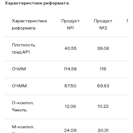
Характеристики риформата
Характеристики
Продукт
Продукт
Пр
риформата
№1
№2
Плотность,
40,55
39,06
4
град.API
ОЧИМ
114,58
118
1
ОЧММ
87,50
89,63
8
О-ксилол,
12,06
10,22
1
%моль.
М-ксилол,
24,09
20,31
2