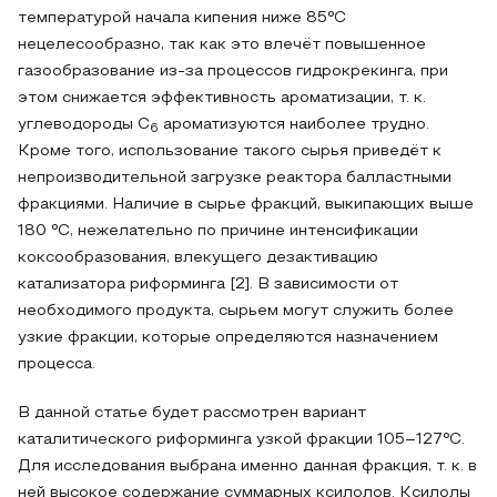
температурой начала кипения ниже 85°C
нецелесообразно, так как это влечёт повышенное
газообразование из-за процессов гидрокрекинга, при
этом снижается эффективность ароматизации, т. к.
углеводороды С
ароматизуются наиболее трудно.
6
Кроме того, использование такого сырья приведёт к
непроизводительной загрузке реактора балластными
фракциями. Наличие в сырье фракций, выкипающих выше
180 °C, нежелательно по причине интенсификации
коксообразования, влекущего дезактивацию
катализатора риформинга [2]. В зависимости от
необходимого продукта, сырьем могут служить более
узкие фракции, которые определяются назначением
процесса.
В данной статье будет рассмотрен вариант
каталитического риформинга узкой фракции 105–127°С.
Для исследования выбрана именно данная фракция, т. к. в
ней высокое содержание суммарных ксилолов. Ксилолы