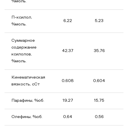
%моль.
П-ксилол,
6,22
5,23
%моль.
Суммарное
содержание
42,37
35,76
4
ксилолов,
%моль.
Кинематическая
0,608
0,604
0
вязкость, сСт
Парафины, %об.
19,27
15,75
1
Олефины, %об.
0,64
0,56