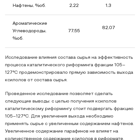
Нафтены, %об.
2,22
1,3
Ароматические
82,07
Углеводороды,
77,55
7
%об.
Исследование влияния состава сырья на эффективность
процесса каталитического риформинга фракции 105–
127°С продемонстрировало прямую зависимость выхода
ксилолов от состава сырья.
Проведенное исследование позволяет сделать
следующие выводы: с целью получения ксилолов
каталитическому риформингу стоит подвергать фракцию
105–127°С. Для увеличения выхода необходимо
применять сырье с увеличенным содержанием нафтенов.
Увеличенное содержание парафинов не влияет на
количественное содержание ксилолов в риформате.