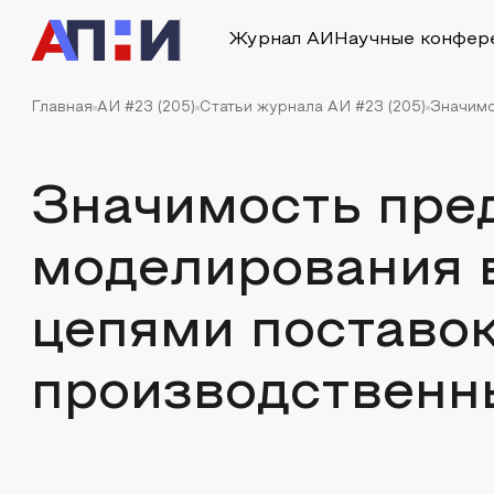
Журнал АИ
Научные конфер
Главная
АИ #23 (205)
Статьи журнала АИ #23 (205)
Значимо
Значимость пре
моделирования 
цепями поставо
производственн