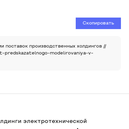
Скопировать
ми поставок производственных холдингов //
ost-predskazatelnogo-modelirovaniya-v-
олдинги электротехнической