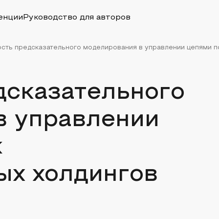
енции
Руководство для авторов
сть предсказательного моделирования в управлении цепями по
дсказательного
в управлении
к
ых холдингов